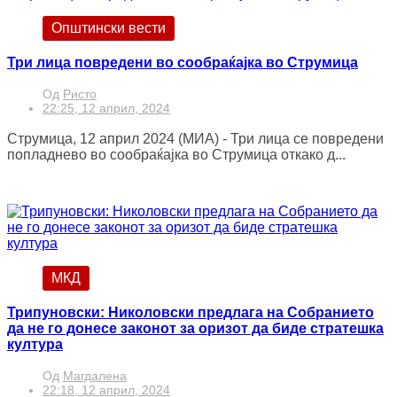
Општински вести
Три лица повредени во сообраќајка во Струмица
Од
Ристо
22:25, 12 април, 2024
Струмица, 12 април 2024 (МИА) - Три лица се повредени
попладнево во сообраќајка во Струмица откако д...
МКД
Трипуновски: Николовски предлага на Собранието
да не го донесе законот за оризот да биде стратешка
култура
Од
Магдалена
22:18, 12 април, 2024