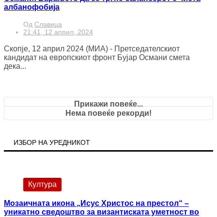
албанофобија
Од
Славица
21:41, 12 април, 2024
Скопје, 12 април 2024 (МИА) - Претседателскиот
кандидат на европскиот фронт Бујар Османи смета
дека...
Прикажи повеќе...
Нема повеќе рекорди!
ИЗБОР НА УРЕДНИКОТ
Култура
Мозаичната икона „Исус Христос на престол“ –
уникатно сведоштво за византиската уметност во