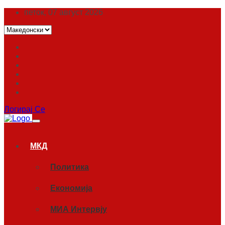
петок, 07 август 2026
Логирај Се
МКД
Политика
Економија
МИА Интервју