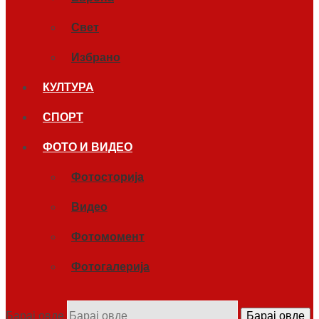
Свет
Избрано
КУЛТУРА
СПОРТ
ФОТО И ВИДЕО
Фотосторија
Видео
Фотомомент
Фотогалерија
Барај овде
Барај овде