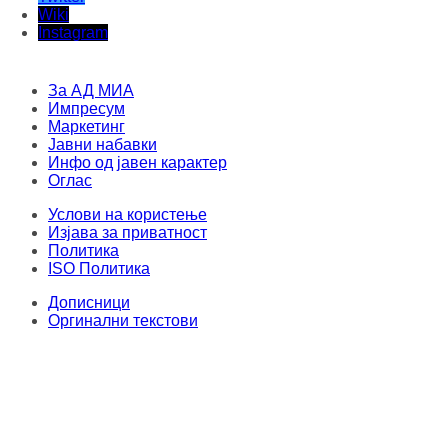
Wiki
Instagram
За АД МИА
Импресум
Маркетинг
Јавни набавки
Инфо од јавен карактер
Оглас
Услови на користење
Изјава за приватност
Политика
ISO Политика
Дописници
Оргинални текстови
Овој материјал не смее да се складира, издава, емитува, препишува и
повторно да се дистрибуира во каква било форма, без писмена дозвола од
Медиумска информативна агенција. Секој упад и злоупотреба на
интернет-страницата на МИА е казнив по членовите 251 и 251a од КЗ на
Република Северна Македонија. Правен консултант и застапник: адвокат
Милена Велјаноска - Стоиловска
.