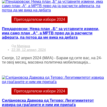
Претседателски избори 2024
Пендаровски: Нема план „Б“ за уставните измени,
има само план „А“, а МРТВ прво да ја расчисти
аферата, па потоа да ме вика на дебата
Од
Мирјана
22:38, 12 април, 2024
Скопје, 12 април 2024 (МИА) - Барам од сите вас, на 24-
ти овој месец, масовна политичка мобилизација...
Претседателски избори 2024
Силјановска Давкова од Тетово: Легитимитетот
извира од граѓаните и ним им припаѓа