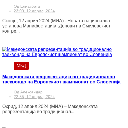
Од
Елизабета
23:00, 12 април, 2024
Скопје, 12 април 2024 (МИА) - Новата национална
установа Манифестација „Денови на Смилевскиот
конгре...
МКД
Македонската репрезентација во традиционално
таеквондо на Европскиот шампионат во Словенија
Од
Александар
22:55, 12 април, 2024
Охрид, 12 април 2024 (МИА) – Македонската
репрезентација во традиционал...