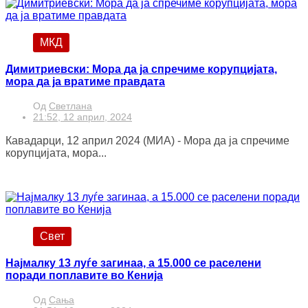
МКД
Димитриевски: Мора да ја спречиме корупцијата,
мора да ја вратиме правдата
Од
Светлана
21:52, 12 април, 2024
Кавадарци, 12 април 2024 (МИА) - Мора да ја спречиме
корупцијата, мора...
Свет
Најмалку 13 луѓе загинаа, а 15.000 се раселени
поради поплавите во Кенија
Од
Сања