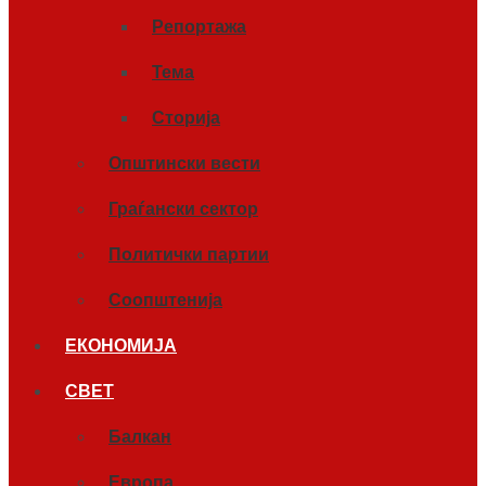
Репортажа
Тема
Сторија
Општински вести
Граѓански сектор
Политички партии
Соопштенија
ЕКОНОМИЈА
СВЕТ
Балкан
Европа