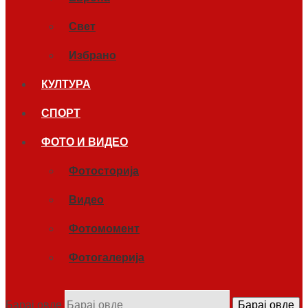
Свет
Избрано
КУЛТУРА
СПОРТ
ФОТО И ВИДЕО
Фотосторија
Видео
Фотомомент
Фотогалерија
Барај овде
Барај овде