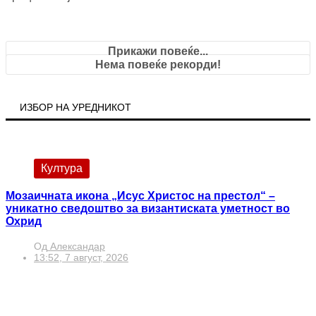
Прикажи повеќе...
Нема повеќе рекорди!
ИЗБОР НА УРЕДНИКОТ
Култура
Мозаичната икона „Исус Христос на престол“ –
уникатно сведоштво за византиската уметност во
Охрид
Од
Александар
13:52, 7 август, 2026