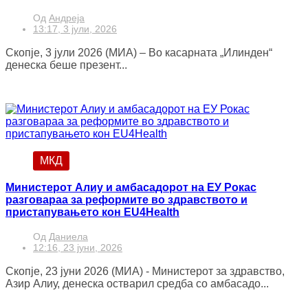
Од
Андреја
13:17, 3 јули, 2026
Скопје, 3 јули 2026 (МИА) – Во касарната „Илинден“
денеска беше презент...
МКД
Министерот Алиу и амбасадорот на ЕУ Рокас
разговараа за реформите во здравството и
пристапувањето кон EU4Health
Од
Даниела
12:16, 23 јуни, 2026
Скопје, 23 јуни 2026 (МИА) - Министерот за здравство,
Азир Алиу, денеска остварил средба со амбасадо...