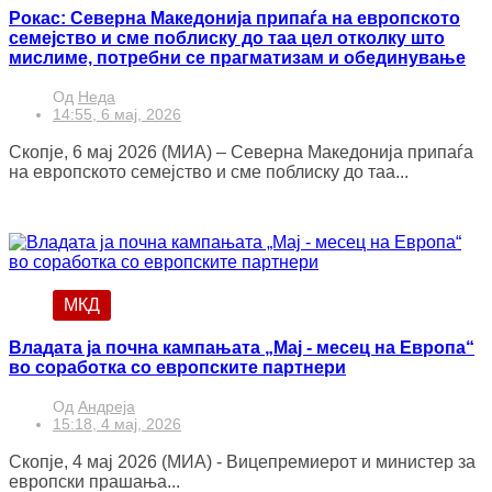
Рокас: Северна Македонија припаѓа на европското
семејство и сме поблиску до таа цел отколку што
мислиме, потребни се прагматизам и обединување
Од
Неда
14:55, 6 мај, 2026
Скопје, 6 мај 2026 (МИА) – Северна Македонија припаѓа
на европското семејство и сме поблиску до таа...
МКД
Владата ја почна кампањата „Мај - месец на Европа“
во соработка со европските партнери
Од
Андреја
15:18, 4 мај, 2026
Скопје, 4 мај 2026 (МИА) - Вицепремиерот и министер за
европски прашања...