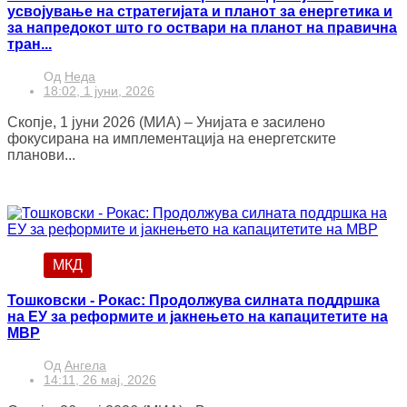
усвојување на стратегијата и планот за енергетика и
за напредокот што го оствари на планот на правична
тран...
Од
Неда
18:02, 1 јуни, 2026
Скопје, 1 јуни 2026 (МИА) – Унијата е засилено
фокусирана на имплементација на енергетските
планови...
МКД
Тошковски - Рокас: Продолжува силната поддршка
на ЕУ за реформите и јакнењето на капацитетите на
МВР
Од
Ангела
14:11, 26 мај, 2026