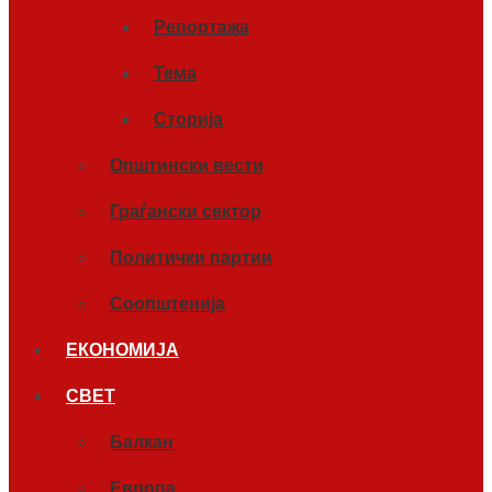
Репортажа
Тема
Сторија
Општински вести
Граѓански сектор
Политички партии
Соопштенија
ЕКОНОМИЈА
СВЕТ
Балкан
Европа