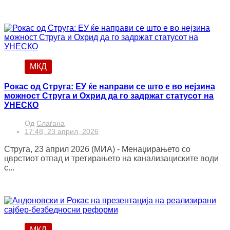
МКД
Рокас од Струга: ЕУ ќе направи се што е во нејзина
можност Струга и Охрид да го задржат статусот на
УНЕСКО
Од
Слаѓана
17:48, 23 април, 2026
Струга, 23 април 2026 (МИА) - Менаџирањето со
цврстиот отпад и третирањето на канализациските води
с...
МКД