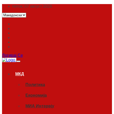
петок, 07 август 2026
Логирај Се
МКД
Политика
Економија
МИА Интервју