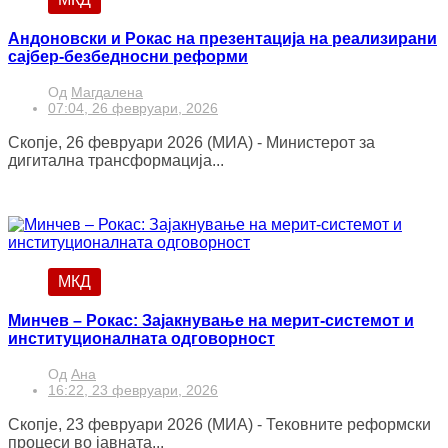
Андоновски и Рокас на презентација на реализирани
сајбер-безбедносни реформи
Од
Магдалена
07:04, 26 февруари, 2026
Скопје, 26 февруари 2026 (МИА) - Министерот за
дигитална трансформација...
МКД
Минчев – Рокас: Зајакнување на мерит-системот и
институционалната одговорност
Од
Ана
16:22, 23 февруари, 2026
Скопје, 23 февруари 2026 (МИА) - Тековните реформски
процеси во јавната...