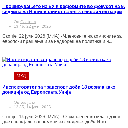
Проширувањето на ЕУ и реформите во фокусот на 9.
седница на Националниот совет за евроинтеграции
Од
Слаѓана
13:45, 22 јули, 2026
Скопје, 22 јули 2026 (МИА) - Членовите на комисиите за
европски прашања и за надворешна политика и н...
МКД
Инспекторатот за транспорт доби 18 возила како
донација од Европската Унија
Од
Билјана
12:35, 14 јули, 2026
Скопје, 14 јули 2026 (МИА) - Осумнаесет возила, од кои
две специјално опремени за следење, доби Инсп...