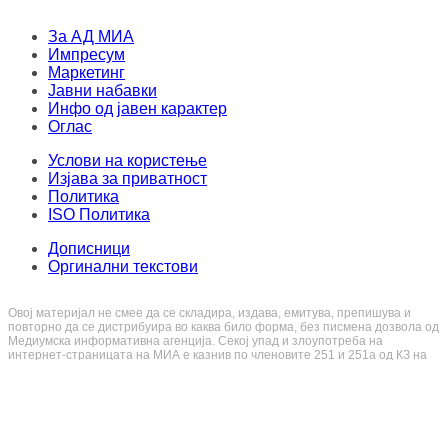
За АД МИА
Импресум
Маркетинг
Јавни набавки
Инфо од јавен карактер
Оглас
Услови на користење
Изјава за приватност
Политика
ISO Политика
Дописници
Оргинални текстови
Овој материјал не смее да се складира, издава, емитува, препишува и
повторно да се дистрибуира во каква било форма, без писмена дозвола од
Медиумска информативна агенција. Секој упад и злоупотреба на
интернет-страницата на МИА е казнив по членовите 251 и 251a од КЗ на
Република Северна Македонија. Правен консултант и застапник: адвокат
Милена Велјаноска - Стоиловска
.