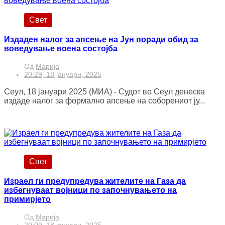
Свет
Издаден налог за апсење на Јун поради обид за
воведување воена состојба
Од
Марија
20:29, 18 јануари, 2025
Сеул, 18 јануари 2025 (МИА) - Судот во Сеул денеска
издаде налог за формално апсење на соборениот ју...
Свет
Израел ги предупредува жителите на Газа да
избегнуваат војници по започнувањето на
примирјето
Од
Марија