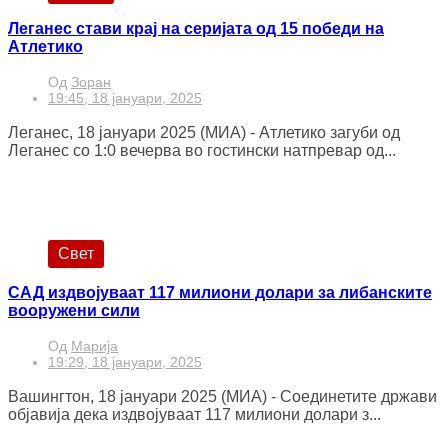
Леганес стави крај на серијата од 15 победи на
Атлетико
Од
Зоран
19:45, 18 јануари, 2025
Леганес, 18 јануари 2025 (МИА) - Атлетико загуби од
Леганес со 1:0 вечерва во гостински натпревар од...
Свет
САД издвојуваат 117 милиони долари за либанските
вооружени сили
Од
Марија
19:29, 18 јануари, 2025
Вашингтон, 18 јануари 2025 (МИА) - Соединетите држави
објавија дека издвојуваат 117 милиони долари з...