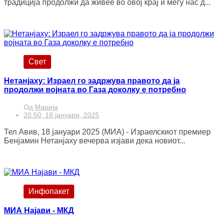
традиција продолжи да живее во овој крај и меѓу нас д...
Свет
Нетанјаху: Израел го задржува правото да ја
продолжи војната во Газа доколку е потребно
Од
Марија
20:50, 18 јануари, 2025
Тел Авив, 18 јануари 2025 (МИА) - Израелскиот премиер
Бенјамин Нетанјаху вечерва изјави дека новиот...
Инфопакет
МИА Најави - МКД