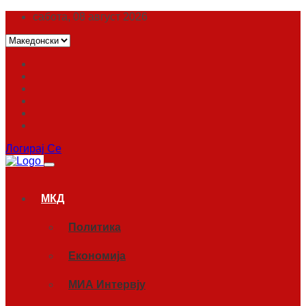
сабота, 08 август 2026
Логирај Се
МКД
Политика
Економија
МИА Интервју