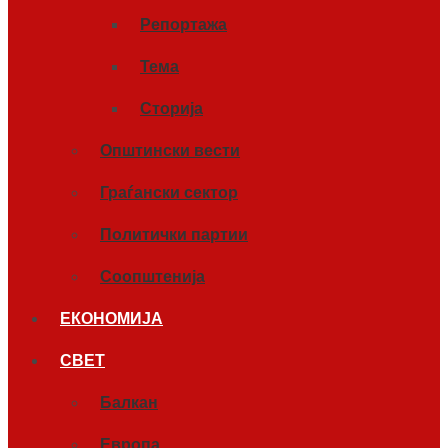
Репортажа
Тема
Сторија
Општински вести
Граѓански сектор
Политички партии
Соопштенија
ЕКОНОМИЈА
СВЕТ
Балкан
Европа