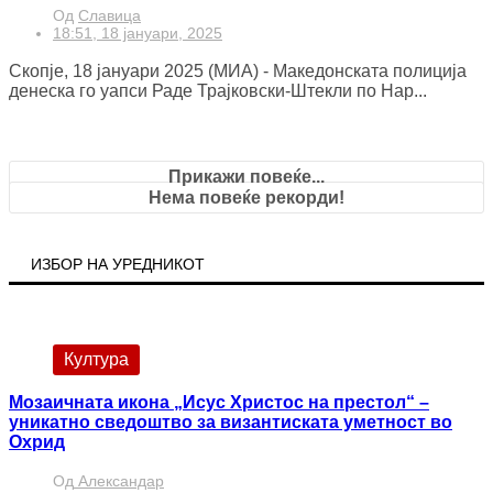
Од
Славица
18:51, 18 јануари, 2025
Скопје, 18 јануари 2025 (МИА) - Македонската полиција
денеска го уапси Раде Трајковски-Штекли по Нар...
Прикажи повеќе...
Нема повеќе рекорди!
ИЗБОР НА УРЕДНИКОТ
Култура
Мозаичната икона „Исус Христос на престол“ –
уникатно сведоштво за византиската уметност во
Охрид
Од
Александар