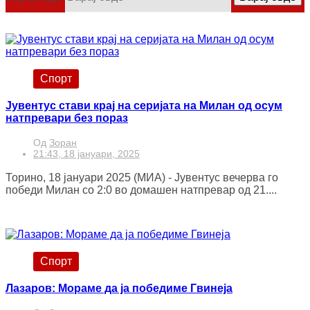
Спорт
Јувентус стави крај на серијата на Милан од осум
натпревари без пораз
Од
Зоран
21:43, 18 јануари, 2025
Торино, 18 јануари 2025 (МИА) - Јувентус вечерва го
победи Милан со 2:0 во домашен натпревар од 21....
Спорт
Лазаров: Мораме да ја победиме Гвинеја