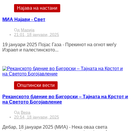
Најава на настани
МИА Најави - Свет
Од
Марија
21:01, 18 јануари, 2025
19 јануари 2025 Појас Газа - Прекинот на огнот меѓу
Израел и палестинското...
Општински вести
Реканското бдение во Бигорски – Тајната на Крстот и
на Светото Богојавление
Од
Вера
20:54, 18 јануари, 2025
Дебар, 18 јануари 2025 (МИА) - Нека оваа света