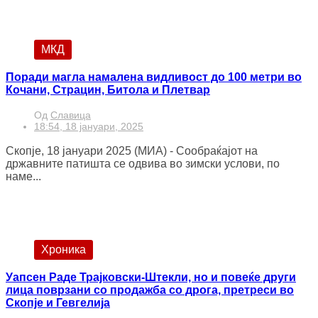
МКД
Поради магла намалена видливост до 100 метри во
Кочани, Страцин, Битола и Плетвар
Од
Славица
18:54, 18 јануари, 2025
Скопје, 18 јануари 2025 (МИА) - Сообраќајот на
државните патишта се одвива во зимски услови, по
наме...
Хроника
Уапсен Раде Трајковски-Штекли, но и повеќе други
лица поврзани со продажба со дрога, претреси во
Скопје и Гевгелија