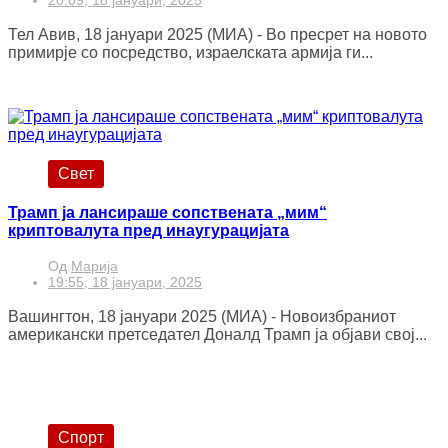
20:09, 18 јануари, 2025
Тел Авив, 18 јануари 2025 (МИА) - Во пресрет на новото
примирје со посредство, израелската армија ги...
Свет
Трамп ја лансираше сопствената „мим“
криптовалута пред инаугурацијата
Од
Марија
19:55, 18 јануари, 2025
Вашингтон, 18 јануари 2025 (МИА) - Новоизбраниот
американски претседател Доналд Трамп ја објави свој...
Спорт