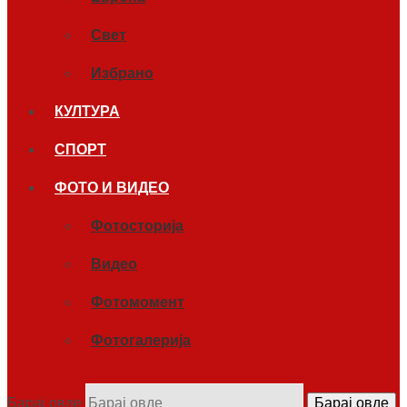
Свет
Избрано
КУЛТУРА
СПОРТ
ФОТО И ВИДЕО
Фотосторија
Видео
Фотомомент
Фотогалерија
Барај овде
Барај овде