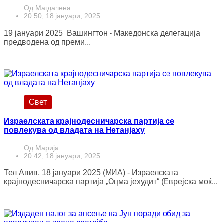
Од
Магдалена
20:50, 18 јануари, 2025
19 јануари 2025 Вашингтон - Македонска делегација
предводена од преми...
Свет
Израелската крајнодесничарска партија се
повлекува од владата на Нетанјаху
Од
Марија
20:42, 18 јануари, 2025
Тел Авив, 18 јануари 2025 (МИА) - Израелската
крајнодесничарска партија „Оцма јехудит“ (Еврејска моќ...