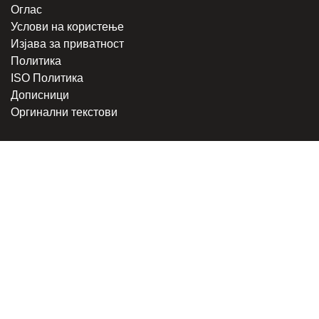
Оглас
Услови на користење
Изјава за приватност
Политика
ISO Политика
Дописници
Оргинални текстови
Овој материјал не смее да се складира, издава, емитува, препишува и
повторно да се дистрибуира во каква било форма, без писмена дозвола
од Медиумска информативна агенција. Секој упад и злоупотреба на
интернет-страницата на МИА е казнив по членовите 251 и 251a од КЗ
на Република Северна Македонија. Правен консултант и застапник:
адвокат
Милена Велјаноска - Стоиловска
.