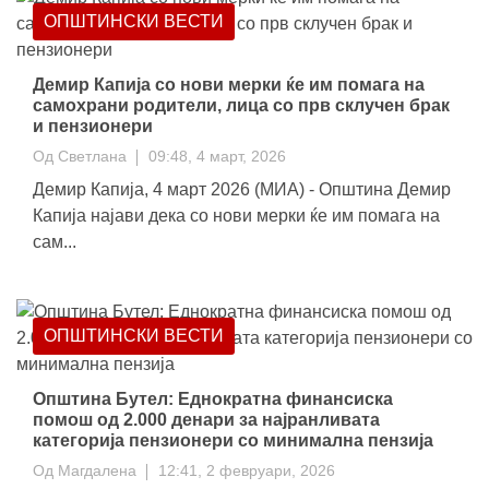
ОПШТИНСКИ ВЕСТИ
Демир Капија со нови мерки ќе им помага на
самохрани родители, лица со прв склучен брак
и пензионери
Од
Светлана
09:48, 4 март, 2026
Демир Капија, 4 март 2026 (МИА) - Општина Демир
Капија најави дека со нови мерки ќе им помага на
сам...
ОПШТИНСКИ ВЕСТИ
Општина Бутел: Eднократна финансиска
помош од 2.000 денари за најранливата
категорија пензионери со минимална пензија
Од
Магдалена
12:41, 2 февруари, 2026