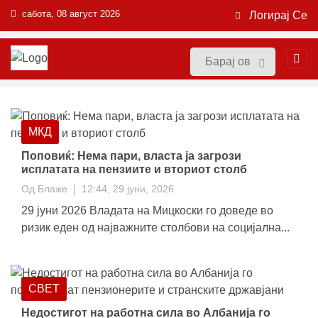
сабота, 08 август 2026
Логирај Се
МКД
Поповиќ: Нема пари, власта ја загрози
исплатата на пензиите и вториот столб
Од
Блаже
12:44, 29 јуни, 2026
29 јуни 2026 Владата на Мицкоски го доведе во
ризик еден од најважните столбови на социјална...
СВЕТ
Недостигот на работна сила во Албанија го