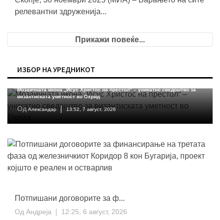
релевантни здруженија...
Прикажи повеќе...
ИЗБОР НА УРЕДНИКОТ
КУЛТУРА
Мозаичната икона „Исус Христос на престол“ – уникатно сведоштво за
византиската уметност во Охрид
Од
Александар
13:52, 7 август, 2026
Потпишани договорите за ф...
Од
Андреја
12:25, 6 август, 2026