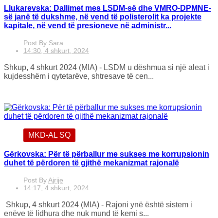
Llukarevska: Dallimet mes LSDM-së dhe VMRO-DPMNE-
së janë të dukshme, në vend të polisterolit ka projekte
kapitale, në vend të presioneve në administr...
Post By
Sara
14:30, 4 shkurt, 2024
Shkup, 4 shkurt 2024 (MIA) - LSDM u dëshmua si një aleat i
kujdesshëm i qytetarëve, shtresave të cen...
MKD-AL SQ
Gërkovska: Për të përballur me sukses me korrupsionin
duhet të përdoren të gjithë mekanizmat rajonalë
Post By
Ajrije
14:17, 4 shkurt, 2024
Shkup, 4 shkurt 2024 (MIA) - Rajoni ynë është sistem i
enëve të lidhura dhe nuk mund të kemi s...