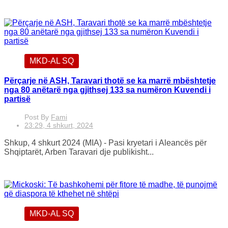
MKD-AL SQ
Përçarje në ASH, Taravari thotë se ka marrë mbështetje
nga 80 anëtarë nga gjithsej 133 sa numëron Kuvendi i
partisë
Post By
Fami
23:29, 4 shkurt, 2024
Shkup, 4 shkurt 2024 (MIA) - Pasi kryetari i Aleancës për
Shqiptarët, Arben Taravari dje publikisht...
MKD-AL SQ