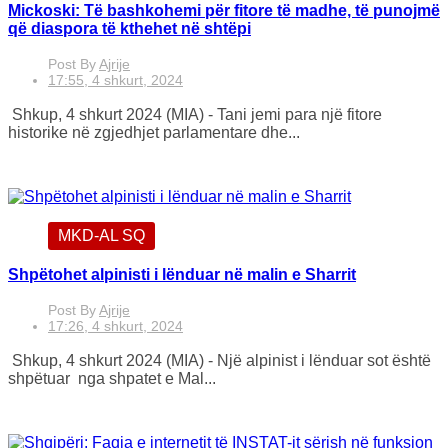
Mickoski: Të bashkohemi për fitore të madhe, të punojmë
që diaspora të kthehet në shtëpi
Post By
Ajrije
17:55, 4 shkurt, 2024
Shkup, 4 shkurt 2024 (MIA) - Tani jemi para një fitore
historike në zgjedhjet parlamentare dhe...
MKD-AL SQ
Shpëtohet alpinisti i lënduar në malin e Sharrit
Post By
Ajrije
17:26, 4 shkurt, 2024
Shkup, 4 shkurt 2024 (MIA) - Një alpinist i lënduar sot është
shpëtuar nga shpatet e Mal...