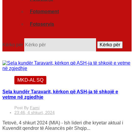
Fotomoment
Fotoservis
Kërko për
Kërko për
MKD-AL SQ
Sela kundër Taravarit, kërkon që ASH-ja të shkojë e
vetme në zgjedhje
Post By
Fami
23:46, 4 shkurt, 2024
Tetovë, 4 shkurt 2024 (MIA) - Ish lideri dhe kryetar aktual i
Kuvendit qendror të Aleancës për Shqip...