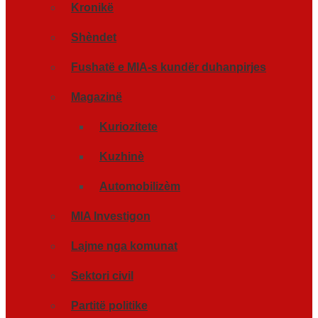
Kronikë
Shèndet
Fushatë e MIA-s kundër duhanpirjes
Magazinë
Kuriozitete
Kuzhinè
Automobilizèm
MIA Investigon
Lajme nga komunat
Sektori civil
Partitë politike