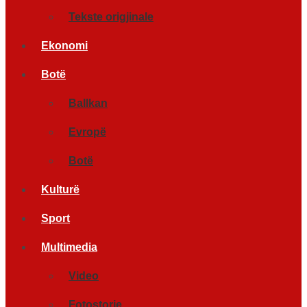
Tekste origjinale
Ekonomi
Botë
Ballkan
Evropë
Botë
Kulturë
Sport
Multimedia
Video
Fotostorje