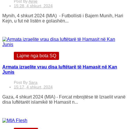
Post By
Ajrije
15:28, 4 shkurt, 2024
Mynih, 4 shkurt 2024 (MIA) - Futbollisti i Bajern Munih, Hari
Kejn, u fut në listën e golashën...
Lajme nga bota SQ
Armata izraelite vrau disa luftëtarë të Hamasit në Kan
Junis
Post By
Sara
15:17, 4 shkurt, 2024
Gaza, 4 shkurt 2024 (MIA) - Forcat mbrojtëse të Izraelit vranë
disa luftëtarët islamikë të Hamasit n...