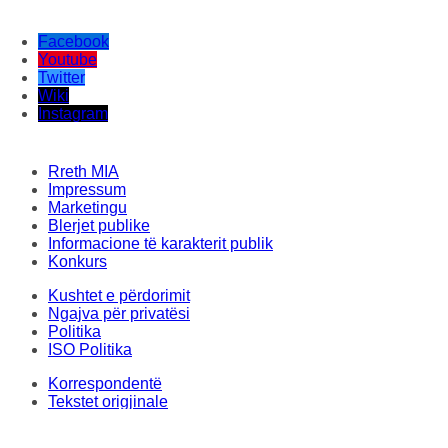
Facebook
Youtube
Twitter
Wiki
Instagram
Rreth MIA
Impressum
Marketingu
Blerjet publike
Informacione të karakterit publik
Konkurs
Kushtet e përdorimit
Ngajva për privatësi
Politika
ISO Politika
Korrespondentë
Tekstet origjinale