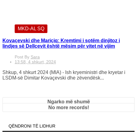
MKD-AL SQ
Kovaçevski dhe Mariçiq: Kremtimi i sotëm dinjitoz i
lindjes së Dellçevit është mësim për vitet në vijim
Post By
Sara
13:58, 4 shkurt, 2024
Shkup, 4 shkurt 2024 (MIA) - Ish kryeministri dhe kryetar i
LSDM-së Dimitar Kovaçevski dhe zëvendësk...
Ngarko më shumë
No more records!
QËNDRONI TË LIDHUR