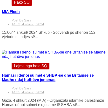
Pako SQ
MIA Flesh
Post By
Sara
14:53, 4 shkurt, 2024
15:00/ 4 shkurt/ 2024 Shkup - Sot vendi po shënon 152
vjetorin e lindjes së...
Lajme nga bota SQ
Hamasi i dënoi sulmet e SHBA-së dhe Britanisë së
Madhe ndaj huthëve jemenas
Post By
Sara
14:35, 4 shkurt, 2024
Gaza, 4 shkurt 2024 (MIA) - Organizata islamike palestineze
Hamas dënoi sulmet e djeshme të SHBA-së...