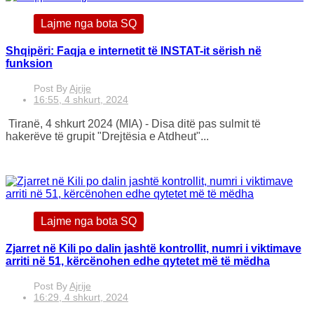
Lajme nga bota SQ
Shqipëri: Faqja e internetit të INSTAT-it sërish në
funksion
Post By
Ajrije
16:55, 4 shkurt, 2024
Tiranë, 4 shkurt 2024 (MIA) - Disa ditë pas sulmit të
hakerëve të grupit "Drejtësia e Atdheut"...
Lajme nga bota SQ
Zjarret në Kili po dalin jashtë kontrollit, numri i viktimave
arriti në 51, kërcënohen edhe qytetet më të mëdha
Post By
Ajrije
16:29, 4 shkurt, 2024