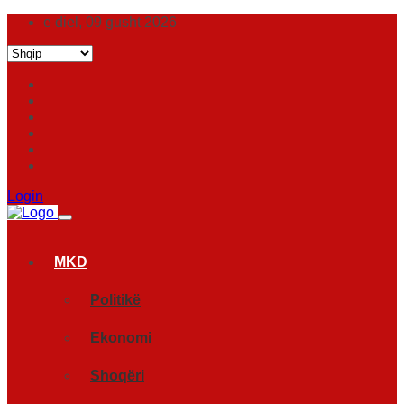
e diel, 09 gusht 2026
Login
MKD
Politikë
Ekonomi
Shoqëri