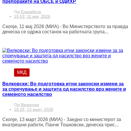
препораките на ОБСЕ и ОДИХР
Од
Елизабета
15:53, 11 мај, 2026
Скопје, 11 мај 2026 (МИА) - Во Министерството за правда
денеска се одржа состанок на работната група...
МКД
Велковски: Во подготовка итни законски измени за
за спречување и заштита од насилство врз жените и
семејното насилство
Од
Валентин
18:26, 13 март, 2026
Скопје, 13 март 2026 (МИА) - Заедно со министерот за
внатрешни работи, Панче Тошковски, денеска прис...