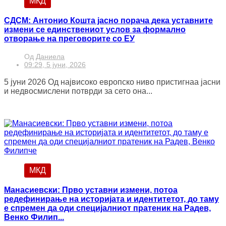
МКД
СДСМ: Антонио Кошта јасно порача дека уставните
измени се единствениот услов за формално
отворање на преговорите со ЕУ
Од
Даниела
09:29, 5 јуни, 2026
5 јуни 2026 Од највисоко европско ниво пристигнаа јасни
и недвосмислени потврди за сето она...
МКД
Манасиевски: Прво уставни измени, потоа
редефинирање на историјата и идентитетот, до таму
е спремен да оди специјалниот пратеник на Радев,
Венко Филип...