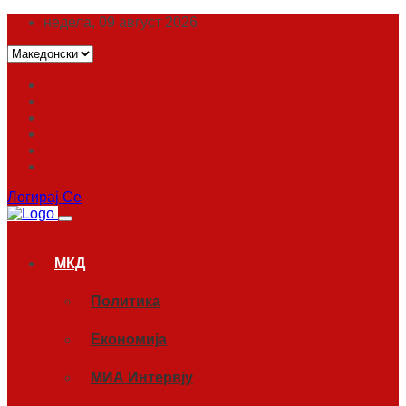
недела, 09 август 2026
Логирај Се
МКД
Политика
Економија
МИА Интервју