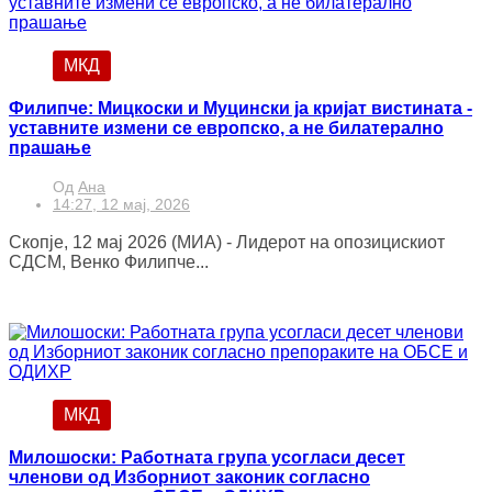
МКД
Филипче: Мицкоски и Муцински ја кријат вистината -
уставните измени се европско, а не билатерално
прашање
Од
Ана
14:27, 12 мај, 2026
Скопје, 12 мај 2026 (МИА) - Лидерот на опозицискиот
СДСМ, Венко Филипче...
МКД
Милошоски: Работната група усогласи десет
членови од Изборниот законик согласно