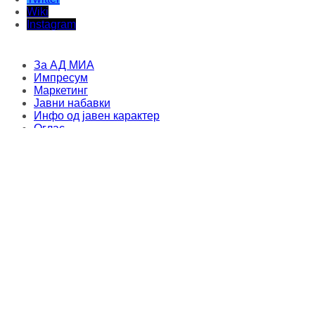
Wiki
Instagram
За АД МИА
Импресум
Маркетинг
Јавни набавки
Инфо од јавен карактер
Оглас
Услови на користење
Изјава за приватност
Политика
ISO Политика
Дописници
Оргинални текстови
Овој материјал не смее да се складира, издава, емитува, препишува и
повторно да се дистрибуира во каква било форма, без писмена дозвола од
Медиумска информативна агенција. Секој упад и злоупотреба на
интернет-страницата на МИА е казнив по членовите 251 и 251a од КЗ на
Република Северна Македонија. Правен консултант и застапник: адвокат
Милена Велјаноска - Стоиловска
.