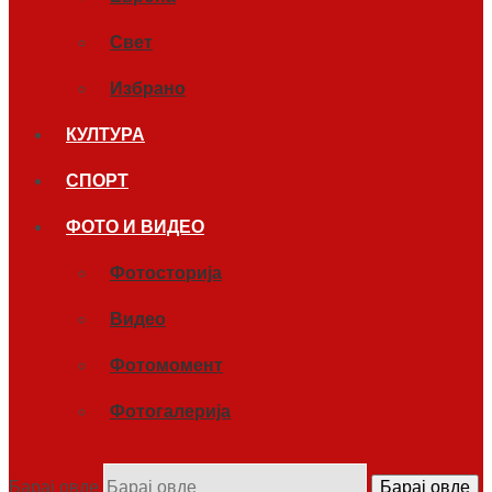
Свет
Избрано
КУЛТУРА
СПОРТ
ФОТО И ВИДЕО
Фотосторија
Видео
Фотомомент
Фотогалерија
Барај овде
Барај овде