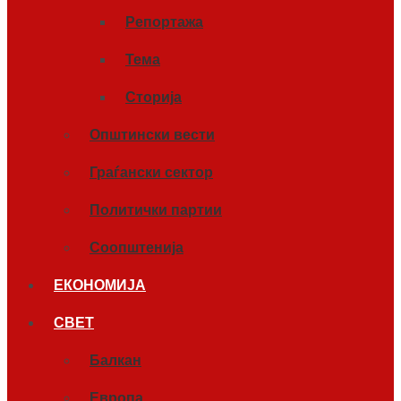
Репортажа
Тема
Сторија
Општински вести
Граѓански сектор
Политички партии
Соопштенија
ЕКОНОМИЈА
СВЕТ
Балкан
Европа