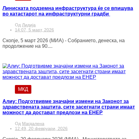
Линиската подземна инфраструктура ќе се впишува
во катастарот на инфраструктурни градби
Од
Лидија
14:07, 5 март, 2026
Скопје, 5 март 2026 (МИА) - Собранието, денеска, на
продолжение на 90....
МКД
Алиу: Подготвивме значајни измени на Законот за
здравствената заштита, сите засегнати страни имаат
можност да достават предлози на ЕНЕР
Од
Магдалена
12:49, 20 февруари, 2026