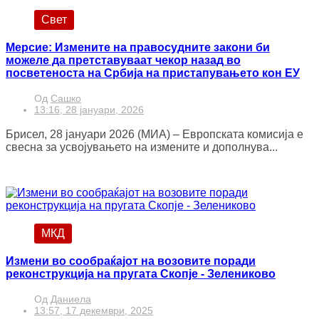
Свет
Мерсие: Измените на правосудните закони би
можеле да претставуваат чекор назад во
посветеноста на Србија на пристапувањето кон ЕУ
Од
Сашко
13:16, 28 јануари, 2026
Брисел, 28 јануари 2026 (МИА) – Европската комисија е
свесна за усвојувањето на измените и дополнува...
МКД
Измени во сообраќајот на возовите поради
реконструкција на пругата Скопје - Зелениково
Од
Даниела
13:57, 17 декември, 2025