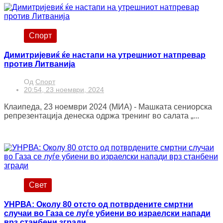
Спорт
Димитријевиќ ќе настапи на утрешниот натпревар
против Литванија
Од
Спорт
20:54, 23 ноември, 2024
Клаипеда, 23 ноември 2024 (МИА) - Машката сениорска
репрезентација денеска одржа тренинг во салата „...
Свет
УНРВА: Околу 80 отсто од потврдените смртни
случаи во Газа се луѓе убиени во израелски напади
врз станбени згради