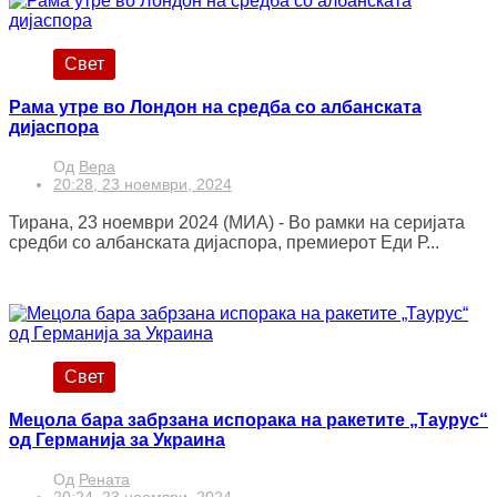
Свет
Рама утре во Лондон на средба со албанската
дијаспора
Од
Вера
20:28, 23 ноември, 2024
Тирана, 23 ноември 2024 (МИА) - Во рамки на серијата
средби со албанската дијаспора, премиерот Еди Р...
Свет
Мецола бара забрзана испорака на ракетите „Таурус“
од Германија за Украина
Од
Рената