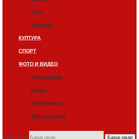
Свет
Избрано
КУЛТУРА
СПОРТ
ФОТО И ВИДЕО
Фотосторија
Видео
Фотомомент
Фотогалерија
Барај овде
Барај овде