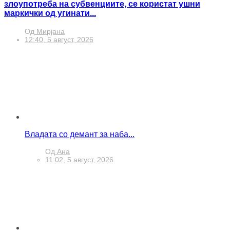
злоупотреба на субвенциите, се користат ушни
маркички од угинати...
Од
Мирјана
12:40, 5 август, 2026
Владата со демант за наба...
Од
Ана
11:02, 5 август, 2026