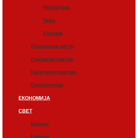
Репортажа
Тема
Сторија
Општински вести
Граѓански сектор
Политички партии
Соопштенија
ЕКОНОМИЈА
СВЕТ
Балкан
Европа