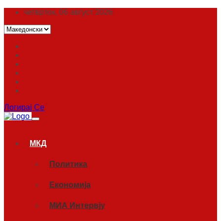
четврток, 06 август 2026
Логирај Се
МКД
Политика
Економија
МИА Интервју