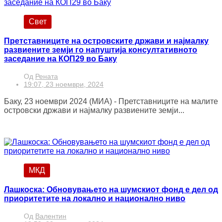
Свет
Претставниците на островските држави и најмалку
развиените земји го напуштија консултативното
заседание на КОП29 во Баку
Од
Рената
19:07, 23 ноември, 2024
Баку, 23 ноември 2024 (МИА) - Претставниците на малите
островски држави и најмалку развиените земји...
МКД
Лашкоска: Обновувањето на шумскиот фонд е дел од
приоритетите на локално и национално ниво
Од
Валентин