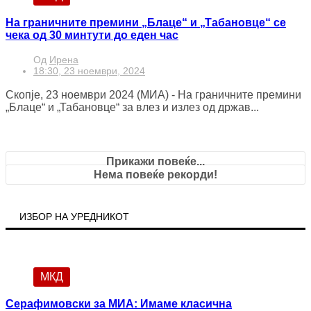
На граничните премини „Блаце“ и „Табановце“ се
чека од 30 минтути до еден час
Од
Ирена
18:30, 23 ноември, 2024
Скопје, 23 ноември 2024 (МИА) - На граничните премини
„Блаце“ и „Табановце“ за влез и излез од држав...
Прикажи повеќе...
Нема повеќе рекорди!
ИЗБОР НА УРЕДНИКОТ
МКД
Серафимовски за МИА: Имаме класична