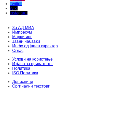
Twitter
Wiki
Instagram
За АД МИА
Импресум
Маркетинг
Јавни набавки
Инфо од јавен карактер
Оглас
Услови на користење
Изјава за приватност
Политика
ISO Политика
Дописници
Оргинални текстови
Овој материјал не смее да се складира, издава, емитува, препишува и
повторно да се дистрибуира во каква било форма, без писмена дозвола од
Медиумска информативна агенција. Секој упад и злоупотреба на
интернет-страницата на МИА е казнив по членовите 251 и 251a од КЗ на
Република Северна Македонија. Правен консултант и застапник: адвокат