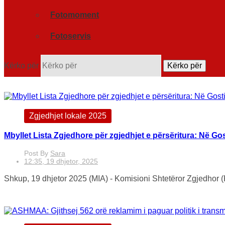
Fotomoment
Fotoservis
Kërko për
Kërko për
Zgjedhjet lokale 2025
Mbyllet Lista Zgjedhore për zgjedhjet e përsëritura: Në G
Post By
Sara
12:35, 19 dhjetor, 2025
Shkup, 19 dhjetor 2025 (MIA) - Komisioni Shtetëror Zgjedhor (K