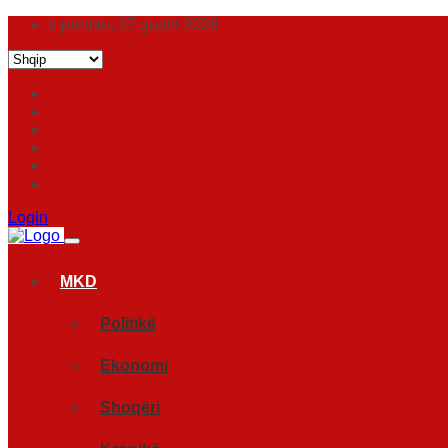
e premte, 07 gusht 2026
Login
MKD
Politikë
Ekonomi
Shoqëri