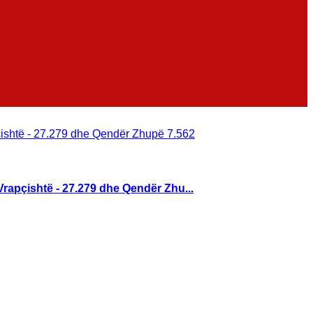
Vrapçishtë - 27.279 dhe Qendër Zhu...