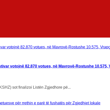
ostivar votojnë 82.870 votues, në Mavrovë-Rostushe 10.575, 
SHZ) sot finalizoi Listën Zgjedhore pë...