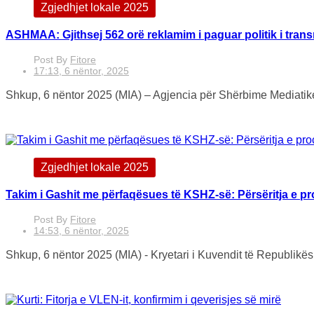
Zgjedhjet lokale 2025
ASHMAA: Gjithsej 562 orë reklamim i paguar politik i trans
Post By
Fitore
17:13, 6 nëntor, 2025
Shkup, 6 nëntor 2025 (MIA) – Agjencia për Shërbime Mediatike 
Zgjedhjet lokale 2025
Takim i Gashit me përfaqësues të KSHZ-së: Përsëritja e p
Post By
Fitore
14:53, 6 nëntor, 2025
Shkup, 6 nëntor 2025 (MIA) - Kryetari i Kuvendit të Republikës