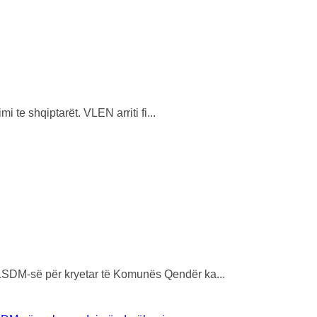
te shqiptarët. VLEN arriti fi...
 LSDM-së për kryetar të Komunës Qendër ka...