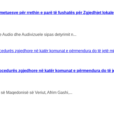
metuesve për rrethin e parë të fushatës për Zgjedhjet lokale
Audio dhe Audivizuele sipas detyrimit n...
rocedurës zgjedhore në katër komunat e përmendura do të je
 së Maqedonisë së Veriut, Afrim Gashi,...