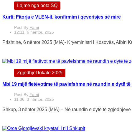
Lajme nga bota SQ
Kurti: Fitorja e VLEN-it, konfirmim i qeverisjes së mirë
Post By
Fami
12:11, 6 nëntor, 2025
Prishtinë, 6 nëntor 2025 (MIA)- Kryeministri i Kosovës, Albin Kur
Zgjedhjet lokale 2025
Mbi 19 mijë fletëvotime të pavlefshme në raundin e dytë të
Post By
Fami
11:36, 3 nëntor, 2025
Shkup, 3 nëntor 2025 (MIA) – Në raundin e dytë të zgjedhjeve 