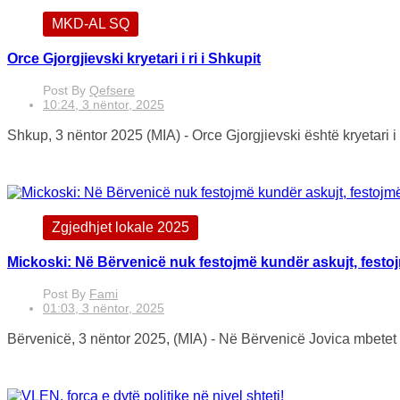
MKD-AL SQ
Orce Gjorgjievski kryetari i ri i Shkupit
Post By
Qefsere
10:24, 3 nëntor, 2025
Shkup, 3 nëntor 2025 (MIA) - Orce Gjorgjievski është kryetari i ri
Zgjedhjet lokale 2025
Mickoski: Në Bërvenicë nuk festojmë kundër askujt, festoj
Post By
Fami
01:03, 3 nëntor, 2025
Bërvenicë, 3 nëntor 2025, (MIA) - Në Bërvenicë Jovica mbetet 