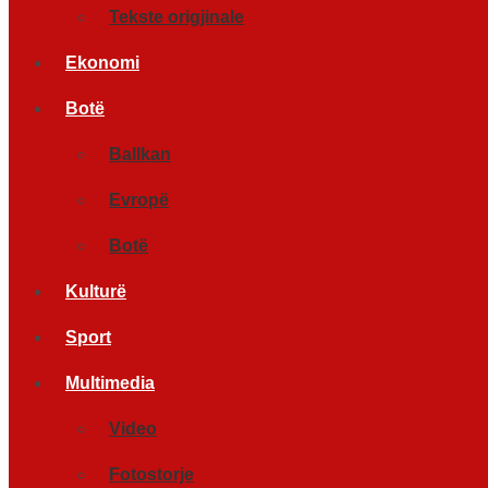
Tekste origjinale
Ekonomi
Botë
Ballkan
Evropë
Botë
Kulturë
Sport
Multimedia
Video
Fotostorje