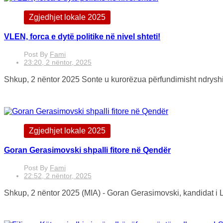
Zgjedhjet lokale 2025
VLEN, forca e dytë politike në nivel shteti!
Post By
Fami
23:20, 2 nëntor, 2025
Shkup, 2 nëntor 2025 Sonte u kurorëzua përfundimisht ndryshimi 
Zgjedhjet lokale 2025
Goran Gerasimovski shpalli fitore në Qendër
Post By
Fami
22:52, 2 nëntor, 2025
Shkup, 2 nëntor 2025 (MIA) - Goran Gerasimovski, kandidat i