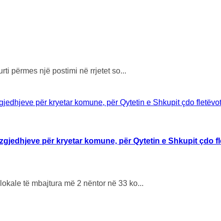
ti përmes një postimi në rrjetet so...
 zgjedhjeve për kryetar komune, për Qytetin e Shkupit çdo fl
lokale të mbajtura më 2 nëntor në 33 ko...