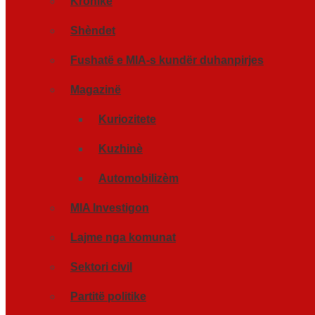
Kronikë
Shèndet
Fushatë e MIA-s kundër duhanpirjes
Magazinë
Kuriozitete
Kuzhinè
Automobilizèm
MIA Investigon
Lajme nga komunat
Sektori civil
Partitë politike