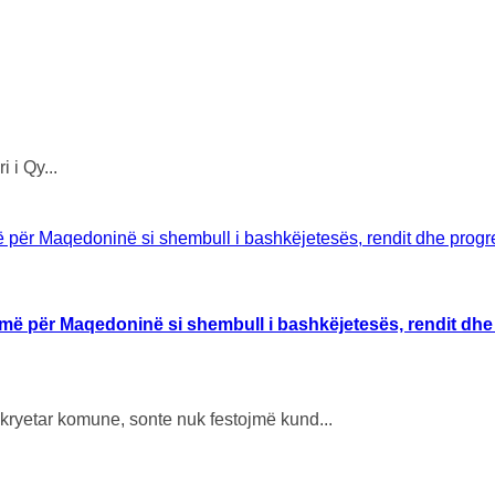
 i Qy...
më për Maqedoninë si shembull i bashkëjetesës, rendit dhe 
kryetar komune, sonte nuk festojmë kund...