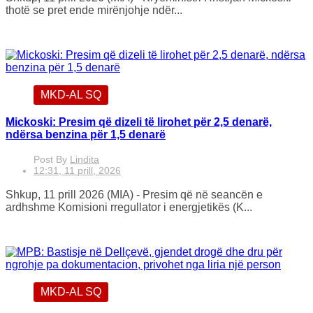
thotë se pret ende mirënjohje ndër...
MKD-AL SQ
Mickoski: Presim që dizeli të lirohet për 2,5 denarë,
ndërsa benzina për 1,5 denarë
Post By
Lindita
12:31, 11 prill, 2026
Shkup, 11 prill 2026 (MIA) - Presim që në seancën e
ardhshme Komisioni rregullator i energjetikës (K...
MKD-AL SQ