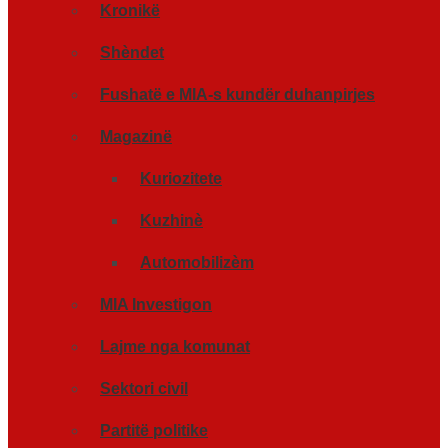
Kronikë
Shèndet
Fushatë e MIA-s kundër duhanpirjes
Magazinë
Kuriozitete
Kuzhinè
Automobilizèm
MIA Investigon
Lajme nga komunat
Sektori civil
Partitë politike