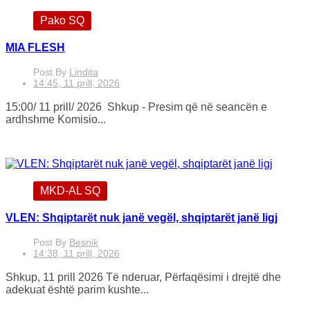
Pako SQ
MIA FLESH
Post By
Lindita
14:45, 11 prill, 2026
15:00/ 11 prill/ 2026 Shkup - Presim që në seancën e
ardhshme Komisio...
MKD-AL SQ
VLEN: Shqiptarët nuk janë vegël, shqiptarët janë ligj
Post By
Besnik
14:38, 11 prill, 2026
Shkup, 11 prill 2026 Të nderuar, Përfaqësimi i drejtë dhe
adekuat është parim kushte...