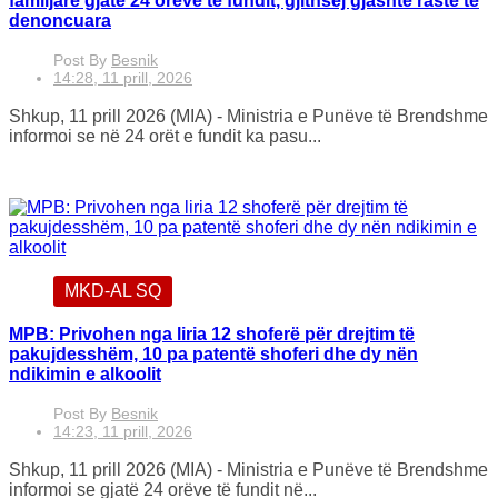
familjare gjatë 24 orëve të fundit, gjithsej gjashtë raste të
denoncuara
Post By
Besnik
14:28, 11 prill, 2026
Shkup, 11 prill 2026 (MIA) - Ministria e Punëve të Brendshme
informoi se në 24 orët e fundit ka pasu...
MKD-AL SQ
MPB: Privohen nga liria 12 shoferë për drejtim të
pakujdesshëm, 10 pa patentë shoferi dhe dy nën
ndikimin e alkoolit
Post By
Besnik
14:23, 11 prill, 2026
Shkup, 11 prill 2026 (MIA) - Ministria e Punëve të Brendshme
informoi se gjatë 24 orëve të fundit në...