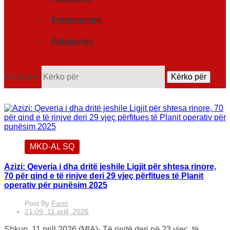
Fotomoment
Fotoservis
Kërko për
Kërko për
MKD-AL SQ
Azizi: Qeveria i dha dritë jeshile Ligjit për shtesa rinore,
70 për qind e të rinjve deri 29 vjeç përfitues të Planit
operativ për punësim 2025
Post By
Fami
21:09, 11 prill, 2026
Shkup, 11 prill 2026 (MIA)- Të rinjtë deri në 23 vjeç, të