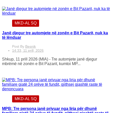
MKD-AL SQ
Janë djegur tre automjete në zonën e Bit Pazarit, nuk ka
të lënduar
Post By
Besnik
14:33, 11 prill, 2026
Shkup, 11 prill 2026 (MIA) - Tre automjete janë djegur
mbrëmë në zonën e Bit Pazarit, kumtoi MP...
MKD-AL SQ
MPB: Tre persona janë privuar nga liria për dhunë