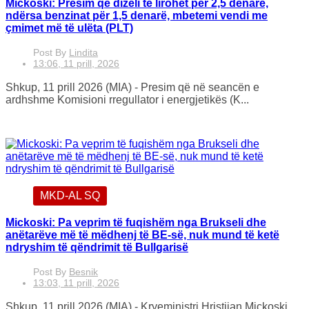
Mickoski: Presim që dizeli të lirohet për 2,5 denarë,
ndërsa benzinat për 1,5 denarë, mbetemi vendi me
çmimet më të ulëta (PLT)
Post By
Lindita
13:06, 11 prill, 2026
Shkup, 11 prill 2026 (MIA) - Presim që në seancën e
ardhshme Komisioni rregullator i energjetikës (K...
MKD-AL SQ
Mickoski: Pa veprim të fuqishëm nga Brukseli dhe
anëtarëve më të mëdhenj të BE-së, nuk mund të ketë
ndryshim të qëndrimit të Bullgarisë
Post By
Besnik
13:03, 11 prill, 2026
Shkup, 11 prill 2026 (MIA) - Kryeministri Hristijan Mickoski