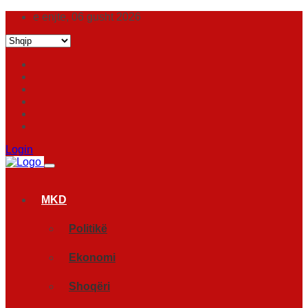
e enjte, 06 gusht 2026
Login
MKD
Politikë
Ekonomi
Shoqëri