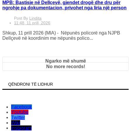
MPB: Bastisje në Dellçevë, gjendet drogë dhe dru për
ngrohje pa dokumentacion, privohet nga liria një person
Post By
Lindita
11:48, 11 prill, 2026
Shkup, 11 prill 2026 (MIA) - Nëpunës policorë nga NJPB
Dellçevë në koordinim me nëpunës polico...
Ngarko më shumë
No more records!
QËNDRONI TË LIDHUR
Facebook
Youtube
Twitter
Wiki
Instagram