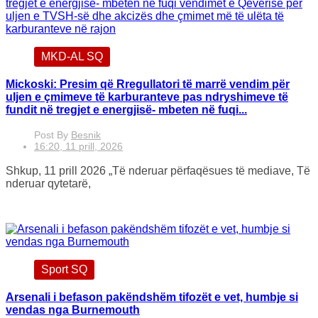
MKD-AL SQ
Mickoski: Presim që Rregullatori të marrë vendim për
uljen e çmimeve të karburanteve pas ndryshimeve të
fundit në tregjet e energjisë- mbeten në fuqi...
Post By
Besnik
16:20, 11 prill, 2026
Shkup, 11 prill 2026 „Të nderuar përfaqësues të mediave, Të
nderuar qytetarë,
Sport SQ
Arsenali i befason pakëndshëm tifozët e vet, humbje si
vendas nga Burnemouth