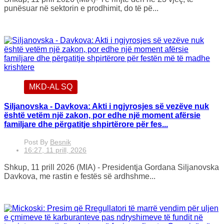
punësuar në sektorin e prodhimit, do të pë...
MKD-AL SQ
Siljanovska - Davkova: Akti i ngjyrosjes së vezëve nuk
është vetëm një zakon, por edhe një moment afërsie
familjare dhe përgatitje shpirtërore për fes...
Post By
Besnik
16:27, 11 prill, 2026
Shkup, 11 prill 2026 (MIA) - Presidentja Gordana Siljanovska
Davkova, me rastin e festës së ardhshme...