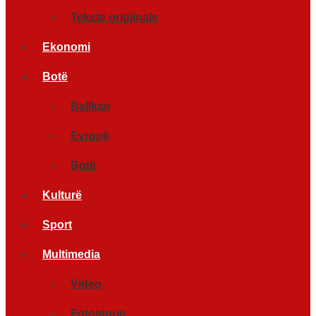
Tekste origjinale
Ekonomi
Botë
Ballkan
Evropë
Botë
Kulturë
Sport
Multimedia
Video
Fotostorje