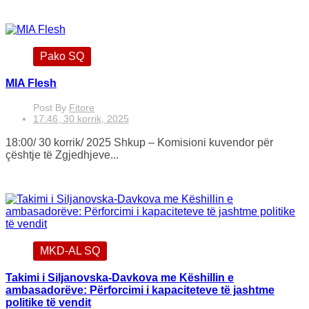
Pako SQ
MIA Flesh
Post By
Fitore
17:46, 30 korrik, 2025
18:00/ 30 korrik/ 2025 Shkup – Komisioni kuvendor për
çështje të Zgjedhjeve...
MKD-AL SQ
Takimi i Siljanovska-Davkova me Këshillin e
ambasadorëve: Përforcimi i kapaciteteve të jashtme
politike të vendit