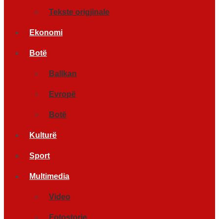
Tekste origjinale
Ekonomi
Botë
Ballkan
Evropë
Botë
Kulturë
Sport
Multimedia
Video
Fotostorje