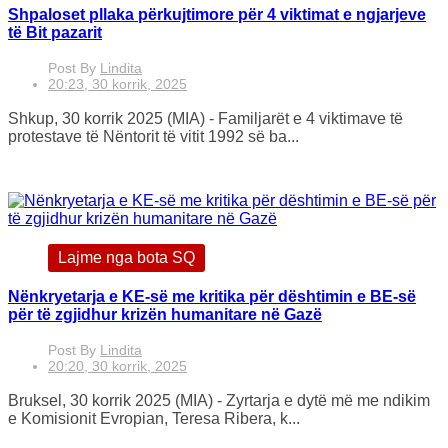
Shpaloset pllaka përkujtimore për 4 viktimat e ngjarjeve
të Bit pazarit
Post By
Lindita
20:23, 30 korrik, 2025
Shkup, 30 korrik 2025 (MIA) - Familjarët e 4 viktimave të
protestave të Nëntorit të vitit 1992 së ba...
Lajme nga bota SQ
Nënkryetarja e KE-së me kritika për dështimin e BE-së
për të zgjidhur krizën humanitare në Gazë
Post By
Lindita
20:20, 30 korrik, 2025
Bruksel, 30 korrik 2025 (MIA) - Zyrtarja e dytë më me ndikim
e Komisionit Evropian, Teresa Ribera, k...