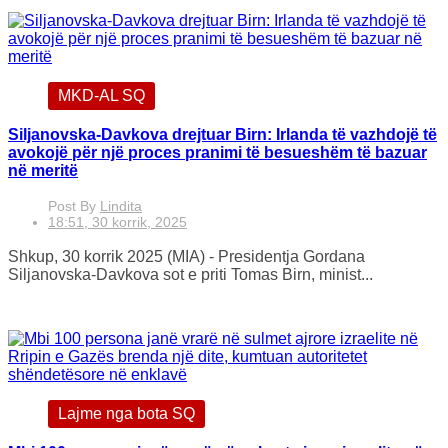
MKD-AL SQ
Siljanovska-Davkova drejtuar Birn: Irlanda të vazhdojë të
avokojë për një proces pranimi të besueshëm të bazuar
në meritë
Post By
Lindita
18:51, 30 korrik, 2025
Shkup, 30 korrik 2025 (MIA) - Presidentja Gordana
Siljanovska-Davkova sot e priti Tomas Birn, minist...
Lajme nga bota SQ