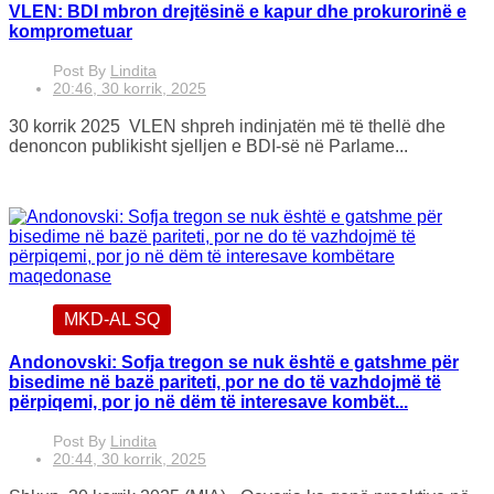
VLEN: BDI mbron drejtësinë e kapur dhe prokurorinë e
komprometuar
Post By
Lindita
20:46, 30 korrik, 2025
30 korrik 2025 VLEN shpreh indinjatën më të thellë dhe
denoncon publikisht sjelljen e BDI-së në Parlame...
MKD-AL SQ
Andonovski: Sofja tregon se nuk është e gatshme për
bisedime në bazë pariteti, por ne do të vazhdojmë të
përpiqemi, por jo në dëm të interesave kombët...
Post By
Lindita
20:44, 30 korrik, 2025