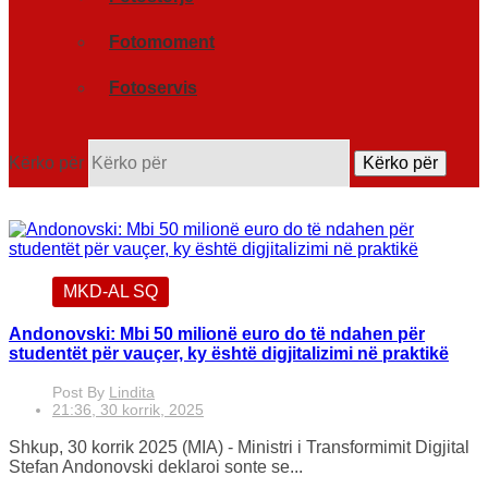
Fotomoment
Fotoservis
Kërko për
Kërko për
MKD-AL SQ
Andonovski: Mbi 50 milionë euro do të ndahen për
studentët për vauçer, ky është digjitalizimi në praktikë
Post By
Lindita
21:36, 30 korrik, 2025
Shkup, 30 korrik 2025 (MIA) - Ministri i Transformimit Digjital
Stefan Andonovski deklaroi sonte se...