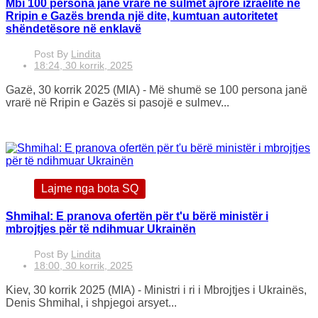
Mbi 100 persona janë vrarë në sulmet ajrore izraelite në
Rripin e Gazës brenda një dite, kumtuan autoritetet
shëndetësore në enklavë
Post By
Lindita
18:24, 30 korrik, 2025
Gazë, 30 korrik 2025 (MIA) - Më shumë se 100 persona janë
vrarë në Rripin e Gazës si pasojë e sulmev...
Lajme nga bota SQ
Shmihal: E pranova ofertën për t'u bërë ministër i
mbrojtjes për të ndihmuar Ukrainën
Post By
Lindita
18:00, 30 korrik, 2025
Kiev, 30 korrik 2025 (MIA) - Ministri i ri i Mbrojtjes i Ukrainës,
Denis Shmihal, i shpjegoi arsyet...