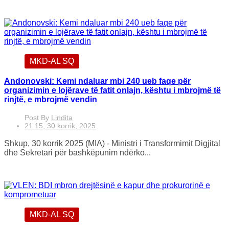
MKD-AL SQ
Andonovski: Kemi ndaluar mbi 240 ueb faqe për
organizimin e lojërave të fatit onlajn, kështu i mbrojmë të
rinjtë, e mbrojmë vendin
Post By
Lindita
21:15, 30 korrik, 2025
Shkup, 30 korrik 2025 (MIA) - Ministri i Transformimit Digjital
dhe Sekretari për bashkëpunim ndërko...
MKD-AL SQ