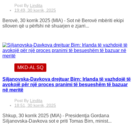
Post By
Lindita
19:49, 30 korrik, 2025
Berovë, 30 korrik 2025 (MIA) - Sot në Berovë mbëriti ekipi
slloven që u përfshi në shuarjen e zjarri...
MKD-AL SQ
Siljanovska-Davkova drejtuar Birn: Irlanda të vazhdojë të
avokojë për një proces pranimi të besueshëm të bazuar
në meritë
Post By
Lindita
18:51, 30 korrik, 2025
Shkup, 30 korrik 2025 (MIA) - Presidentja Gordana
Siljanovska-Davkova sot e priti Tomas Birn, minist...