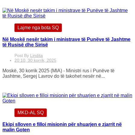
Lajme nga bota SQ
Në Moskë nesër takim i ministrave të Punëve të Jashtme
të Rusisë dhe Sirisë
Post By
Lindita
20:10, 30 korrik, 2025
Moskë, 30 korrik 2025 (MIA) - Ministri rus i Punëve të
Jashtme, Sergej Lavrov do të takohet nesër në...
MKD-AL SQ
Ekipi slloven e filloi misionin për shuarjen e zjarrit në
malin Goten