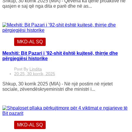
Shkup, 30 korrik 2025 (MIA) - Qeveria ka qenë proaktive në
qasjen e saj që nga dita e parë dhe në as...
MKD-AL SQ
Mexhiti: Bit Pazari i ’92-shit është kujtesë, thirrje dhe
përgjegjësi historike
Post By
Lindita
20:25, 30 korrik, 2025
Shkup, 30 korrik 2025 (MIA) - Në një postim në rrjetet
sociale, zëvendëskryeministri dhe ministri i...
MKD-AL SQ