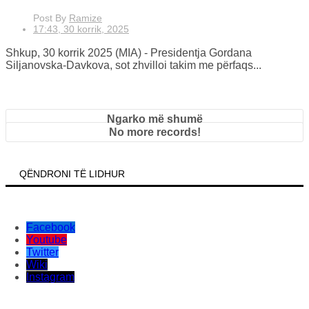
Post By
Ramize
17:43, 30 korrik, 2025
Shkup, 30 korrik 2025 (MIA) - Presidentja Gordana
Siljanovska-Davkova, sot zhvilloi takim me përfaqs...
Ngarko më shumë
No more records!
QËNDRONI TË LIDHUR
Facebook
Youtube
Twitter
Wiki
Instagram