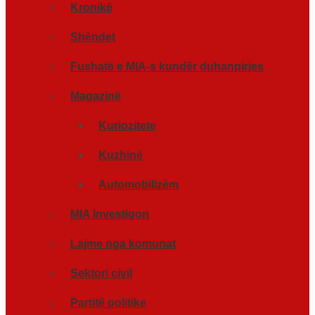
Kronikë
Shèndet
Fushatë e MIA-s kundër duhanpirjes
Magazinë
Kuriozitete
Kuzhinè
Automobilizèm
MIA Investigon
Lajme nga komunat
Sektori civil
Partitë politike