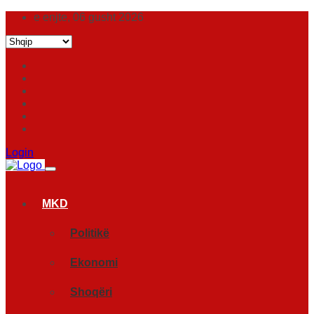
e enjte, 06 gusht 2026
Login
MKD
Politikë
Ekonomi
Shoqëri