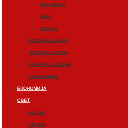
Репортажа
Тема
Сторија
Општински вести
Граѓански сектор
Политички партии
Соопштенија
ЕКОНОМИЈА
СВЕТ
Балкан
Европа