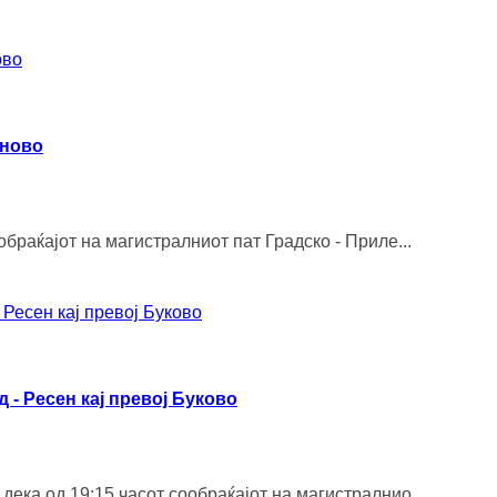
еново
браќајот на магистралниот пат Градско - Приле...
 - Ресен кај превој Буково
ка од 19:15 часот сообраќајот на магистралнио...