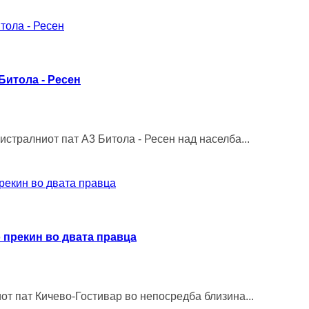
Битола - Ресен
истралниот пат А3 Битола - Ресен над населба...
о прекин во двата правца
от пат Кичево-Гостивар во непосредба близина...