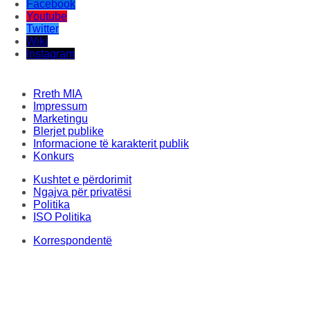
Facebook
Youtube
Twitter
Wiki
Instagram
Rreth MIA
Impressum
Marketingu
Blerjet publike
Informacione të karakterit publik
Konkurs
Kushtet e përdorimit
Ngajva për privatësi
Politika
ISO Politika
Korrespondentë
Tekstet origjinale
Ky material nuk mund të deponohet, botohet, transmetohet, kopjohet dhe sërish
të distribuohet në çfarëdolloj forme, pa leje me shkrim nga Agjencia Informative
Mediatike. Çdo ndërhyrje dhe keqpërdorim në faqen e interentit të MIA-s është i