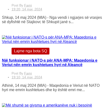
Post By
Fami
19:20, 14 maj, 2024
Shkup, 14 maj 2024 (MIA) - Nga vendi i ngjarjes së vrasjes
së dyfishtë në Stajkovc të Shkupit janë s...
Lajme nga bota SQ
Një funksionar i NATO-s për ANA-MPA: Maqedonia e
Veriut nën emrin kushtetues hyri në Aleancë
Post By
Fami
19:10, 14 maj, 2024
Athinë, 14 maj 2024 (MIA) - Maqedonia e Veriut në NATO
hyri me emrin kushtetues dhe ky është emri me...