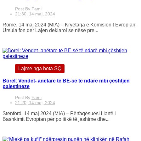
Post By
Fami
21:30, 14 maj, 2024
Romë, 14 maj 2024 (MIA) – Kryetarja e Komisionit Evropian,
Ursula fon der Lajen deklaroi se nëse pre...
Lajme nga bota SQ
Borel: Vendet- anëtare të BE-së të ndarë mbi çështjen
palestineze
Post By
Fami
21:20, 14 maj, 2024
Stenford, 14 maj 2024 (MIA) – Përfaqësuesi i lartë i
Bashkimit Evropian për politikë të jashtme dhe...