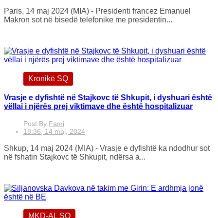
Paris, 14 maj 2024 (MIA) - Presidenti francez Emanuel
Makron sot në bisedë telefonike me presidentin...
Kronikë SQ
Vrasje e dyfishtë në Stajkovc të Shkupit, i dyshuari është
vëllai i njërës prej viktimave dhe është hospitalizuar
Post By
Fami
18:36, 14 maj, 2024
Shkup, 14 maj 2024 (MIA) - Vrasje e dyfishtë ka ndodhur sot
në fshatin Stajkovc të Shkupit, ndërsa a...
MKD-AL SQ