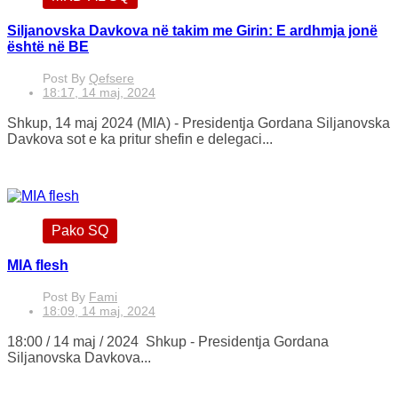
Siljanovska Davkova në takim me Girin: E ardhmja jonë
është në BE
Post By
Qefsere
18:17, 14 maj, 2024
Shkup, 14 maj 2024 (MIA) - Presidentja Gordana Siljanovska
Davkova sot e ka pritur shefin e delegaci...
Pako SQ
MIA flesh
Post By
Fami
18:09, 14 maj, 2024
18:00 / 14 maj / 2024 Shkup - Presidentja Gordana
Siljanovska Davkova...