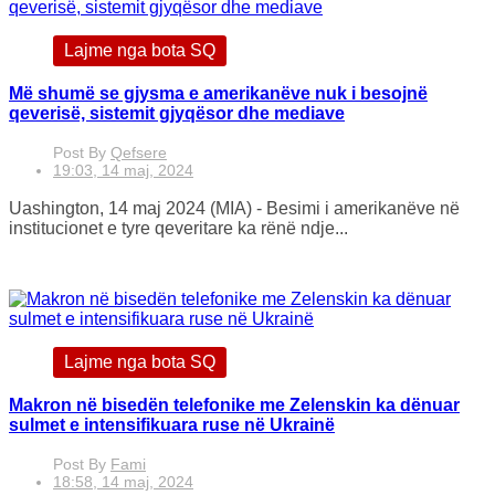
Lajme nga bota SQ
Më shumë se gjysma e amerikanëve nuk i besojnë
qeverisë, sistemit gjyqësor dhe mediave
Post By
Qefsere
19:03, 14 maj, 2024
Uashington, 14 maj 2024 (MIA) - Besimi i amerikanëve në
institucionet e tyre qeveritare ka rënë ndje...
Lajme nga bota SQ
Makron në bisedën telefonike me Zelenskin ka dënuar
sulmet e intensifikuara ruse në Ukrainë
Post By
Fami
18:58, 14 maj, 2024