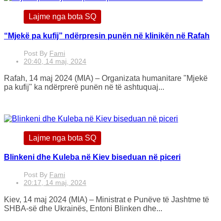
Lajme nga bota SQ
“Mjekë pa kufij” ndërpresin punën në klinikën në Rafah
Post By
Fami
20:40, 14 maj, 2024
Rafah, 14 maj 2024 (MIA) – Organizata humanitare "Mjekë
pa kufij" ka ndërprerë punën në të ashtuquaj...
Lajme nga bota SQ
Blinkeni dhe Kuleba në Kiev biseduan në piceri
Post By
Fami
20:17, 14 maj, 2024
Kiev, 14 maj 2024 (MIA) – Ministrat e Punëve të Jashtme të
SHBA-së dhe Ukrainës, Entoni Blinken dhe...