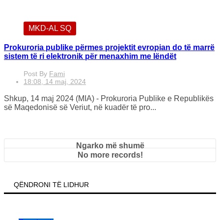
MKD-AL SQ
Prokuroria publike përmes projektit evropian do të marrë
sistem të ri elektronik për menaxhim me lëndët
Post By
Fami
18:08, 14 maj, 2024
Shkup, 14 maj 2024 (MIA) - Prokuroria Publike e Republikës
së Maqedonisë së Veriut, në kuadër të pro...
Ngarko më shumë
No more records!
QËNDRONI TË LIDHUR