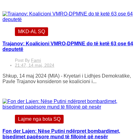
MKD-AL SQ
Trajanov: Koalicioni VMRO-DPMNE do të ketë 63 ose 64
deputetë
Post By
Fami
21:47, 14 maj, 2024
Shkup, 14 maj 2024 (MIA) - Kryetari i Lidhjes Demokratike,
Pavle Trajanov konsideron se koalicioni i...
Lajme nga bota SQ
Fon der Lajen: Nëse Putini ndërpret bombardimet,
bisedimet paqësore mund të fillojnë që nesër