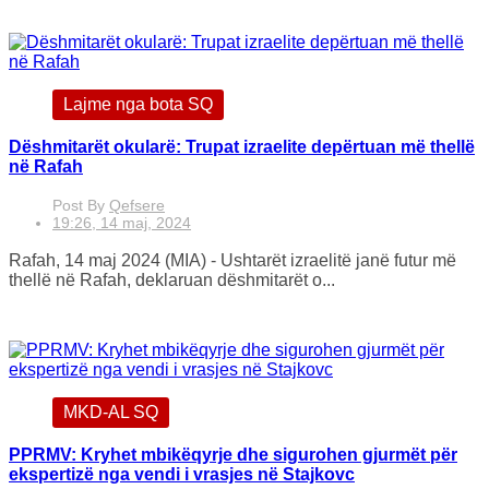
Lajme nga bota SQ
Dëshmitarët okularë: Trupat izraelite depërtuan më thellë
në Rafah
Post By
Qefsere
19:26, 14 maj, 2024
Rafah, 14 maj 2024 (MIA) - Ushtarët izraelitë janë futur më
thellë në Rafah, deklaruan dëshmitarët o...
MKD-AL SQ
PPRMV: Kryhet mbikëqyrje dhe sigurohen gjurmët për
ekspertizë nga vendi i vrasjes në Stajkovc