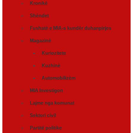
Kronikë
Shèndet
Fushatë e MIA-s kundër duhanpirjes
Magazinë
Kuriozitete
Kuzhinè
Automobilizèm
MIA Investigon
Lajme nga komunat
Sektori civil
Partitë politike