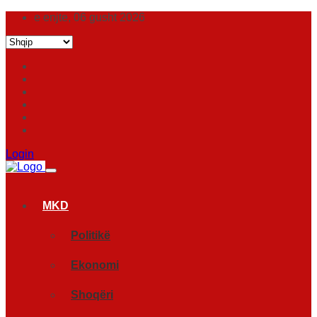
e enjte, 06 gusht 2026
Login
MKD
Politikë
Ekonomi
Shoqëri