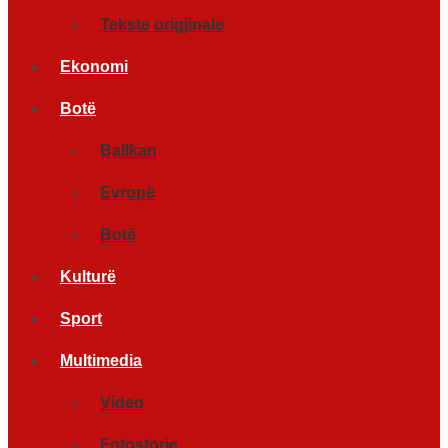
Tekste origjinale
Ekonomi
Botë
Ballkan
Evropë
Botë
Kulturë
Sport
Multimedia
Video
Fotostorje