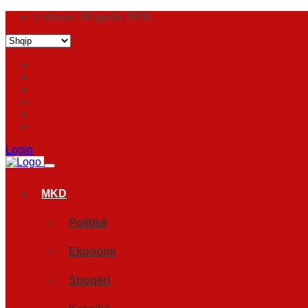
e shtunë, 08 gusht 2026
Login
MKD
Politikë
Ekonomi
Shoqëri