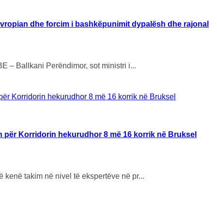
evropian dhe forcim i bashkëpunimit dypalësh dhe rajonal
 – Ballkani Perëndimor, sot ministri i...
in për Korridorin hekurudhor 8 më 16 korrik në Bruksel
kenë takim në nivel të ekspertëve në pr...