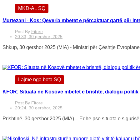
MKD-AL SQ
Murtezani - Kos: Qeveria mbetet e përcaktuar qartë për in
Post By
Fitore
20:33, 30 qershor, 2025
Shkup, 30 qershor 2025 (MIA) - Ministri për Çështje Evropiane, 
Lajme nga bota SQ
KFOR: Situata në Kosovë mbetet e brishtë, dialogu politik
Post By
Fitore
20:24, 30 qershor, 2025
Prishtinë, 30 qershor 2025 (MIA) – Edhe pse situata e sigurisë