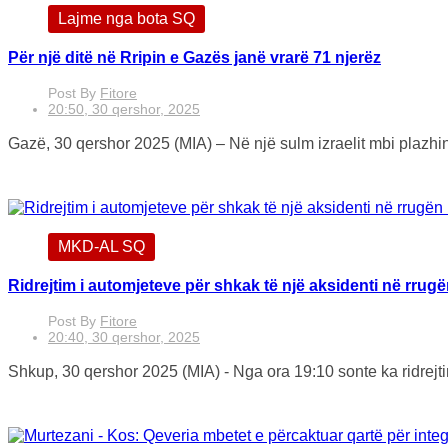
Lajme nga bota SQ
Për një ditë në Rripin e Gazës janë vrarë 71 njerëz
Post By
Fitore
20:50, 30 qershor, 2025
Gazë, 30 qershor 2025 (MIA) – Në një sulm izraelit mbi plazhin 
MKD-AL SQ
Ridrejtim i automjeteve për shkak të një aksidenti në rrug
Post By
Fitore
20:40, 30 qershor, 2025
Shkup, 30 qershor 2025 (MIA) - Nga ora 19:10 sonte ka ridrejti