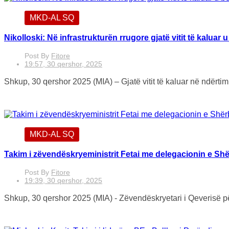
MKD-AL SQ
Nikolloski: Në infrastrukturën rrugore gjatë vitit të kaluar
Post By
Fitore
19:57, 30 qershor, 2025
Shkup, 30 qershor 2025 (MIA) – Gjatë vitit të kaluar në ndërtimi
MKD-AL SQ
Takim i zëvendëskryeministrit Fetai me delegacionin e Sh
Post By
Fitore
19:39, 30 qershor, 2025
Shkup, 30 qershor 2025 (MIA) - Zëvendëskryetari i Qeverisë për