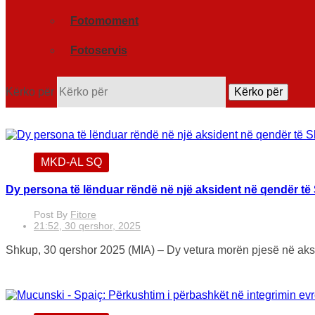
Fotomoment
Fotoservis
Kërko për
Kërko për
MKD-AL SQ
Dy persona të lënduar rëndë në një aksident në qendër të
Post By
Fitore
21:52, 30 qershor, 2025
Shkup, 30 qershor 2025 (MIA) – Dy vetura morën pjesë në akside