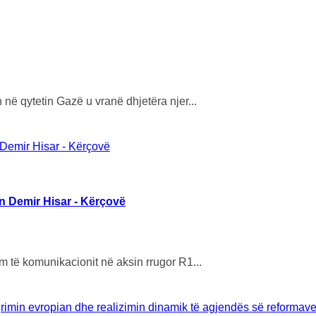
në qytetin Gazë u vranë dhjetëra njer...
ën Demir Hisar - Kërçovë
m të komunikacionit në aksin rrugor R1...