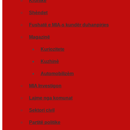
Kronikë
Shèndet
Fushatë e MIA-s kundër duhanpirjes
Magazinë
Kuriozitete
Kuzhinè
Automobilizèm
MIA Investigon
Lajme nga komunat
Sektori civil
Partitë politike