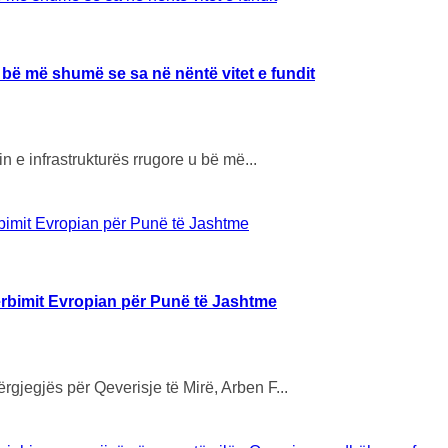
 u bë më shumë se sa në nëntë vitet e fundit
n e infrastrukturës rrugore u bë më...
ërbimit Evropian për Punë të Jashtme
gjegjës për Qeverisje të Mirë, Arben F...