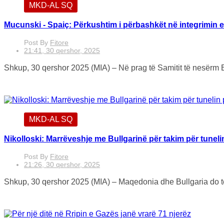
MKD-AL SQ
Mucunski - Spaiç: Përkushtim i përbashkët në integrimin 
Post By
Fitore
21:41, 30 qershor, 2025
Shkup, 30 qershor 2025 (MIA) – Në prag të Samitit të nesërm BE
MKD-AL SQ
Nikolloski: Marrëveshje me Bullgarinë për takim për tunel
Post By
Fitore
21:26, 30 qershor, 2025
Shkup, 30 qershor 2025 (MIA) – Maqedonia dhe Bullgaria do të 