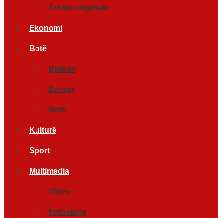
Tekste origjinale
Ekonomi
Botë
Ballkan
Evropë
Botë
Kulturë
Sport
Multimedia
Video
Fotostorje