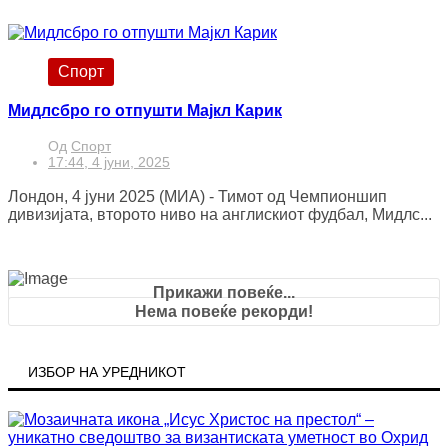
Спорт
Мидлсбро го отпушти Мајкл Карик
Од
Спорт
17:44, 4 јуни, 2025
Лондон, 4 јуни 2025 (МИА) - Тимот од Чемпионшип
дивизијата, второто ниво на англискиот фудбал, Мидлс...
Прикажи повеќе...
Нема повеќе рекорди!
ИЗБОР НА УРЕДНИКОТ