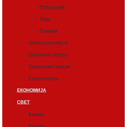
Репортажа
Тема
Сторија
Општински вести
Граѓански сектор
Политички партии
Соопштенија
ЕКОНОМИЈА
СВЕТ
Балкан
Европа