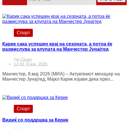
Спорт
Карик сака успешен крај на сезоната, а потоа ќе
размислува за клупата на Манчестер Јунајтед
Од
Спорт
12:43, 8 мај, 2026
Манчестер, 8.мај 2026 (МИА) – Актуелниот менаџер на
Манчестер Јунајтед, Мајкл Карик изјави дека прво...
Спорт
Видиќ со поддршка за Керик