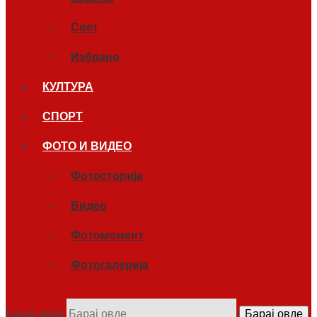
Свет
Избрано
КУЛТУРА
СПОРТ
ФОТО И ВИДЕО
Фотосторија
Видео
Фотомомент
Фотогалерија
Барај овде
Барај овде