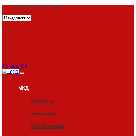
петок, 07 август 2026
Логирај Се
МКД
Политика
Економија
МИА Интервју