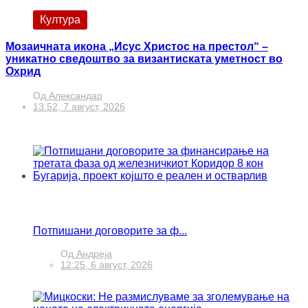
Култура
Мозаичната икона „Исус Христос на престол“ –
уникатно сведоштво за византиската уметност во
Охрид
Од
Александар
13:52, 7 август, 2026
Потпишани договорите за ф...
Од
Андреја
12:25, 6 август, 2026