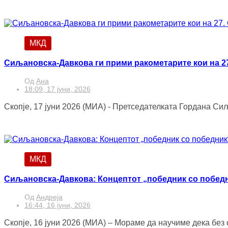
МКД
Сиљановска-Давкова ги прими ракометарите кои на 27
Од
Ана
18:09, 17 јуни, 2026
Скопје, 17 јуни 2026 (МИА) - Претседателката Гордана Си
МКД
Сиљановска-Давкова: Концептот „победник со победн
Од
Андреја
16:44, 16 јуни, 2026
Скопје, 16 јуни 2026 (МИА) – Мораме да научиме дека без о