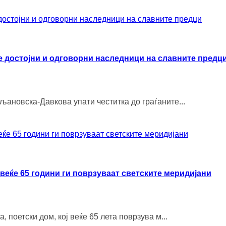
 достојни и одговорни наследници на славните предц
љановска-Давкова упати честитка до граѓаните...
веќе 65 години ги поврзуваат светските меридијани
, поетски дом, кој веќе 65 лета поврзува м...