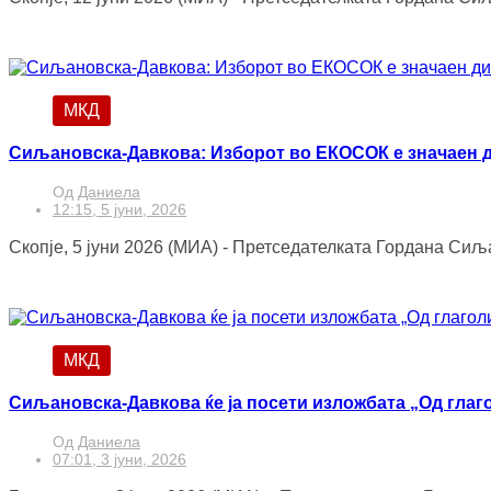
МКД
Сиљановска-Давкова: Изборот во ЕКОСОК е значаен д
Од
Даниела
12:15, 5 јуни, 2026
Скопје, 5 јуни 2026 (МИА) - Претседателката Гордана Сиљ
МКД
Сиљановска-Давкова ќе ја посети изложбата „Од глаго
Од
Даниела
07:01, 3 јуни, 2026