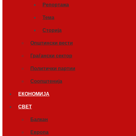
Репортажа
Тема
Сторија
Општински вести
Граѓански сектор
Политички партии
Соопштенија
ЕКОНОМИЈА
СВЕТ
Балкан
Европа