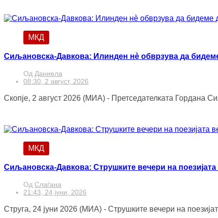
МКД
Сиљановска-Давкова: Илинден нè обврзува да бидеме
Од
Даниела
08:30, 2 август, 2026
Скопје, 2 август 2026 (МИА) - Претседателката Гордана Си
МКД
Сиљановска-Давкова: Струшките вечери на поезијата 
Од
Слаѓана
21:43, 24 јуни, 2026
Струга, 24 јуни 2026 (МИА) - Струшките вечери на поезијата