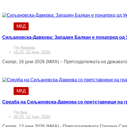
МКД
Сиљановска-Давкова: Западен Балкан е понапред од У
Од
Андреја
16:25, 16 јуни, 2026
Скопје, 16 јуни 2026 (МИА) – Претседателката на држават
МКД
Средба на Сиљановска-Давкова со претставници на 
Од
Ана
20:25, 12 јуни, 2026
Скопје, 12 јуни 2026 (МИА) - Претседателката Гордана Си