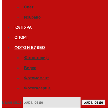
Свет
Избрано
КУЛТУРА
СПОРТ
ФОТО И ВИДЕО
Фотосторија
Видео
Фотомомент
Фотогалерија
Барај овде
Барај овде