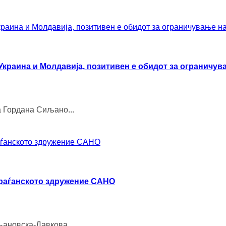
краина и Молдавија, позитивен е обидот за ограничув
а Гордана Сиљано...
граѓанското здружение САНО
љановска-Давкова...