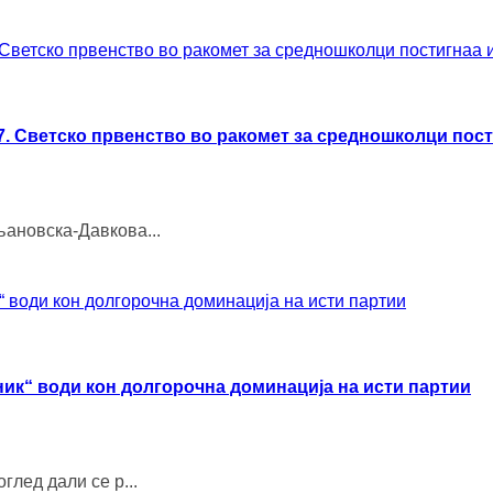
. Светско првенство во ракомет за средношколци пост
љановска-Давкова...
ик“ води кон долгорочна доминација на исти партии
глед дали се р...