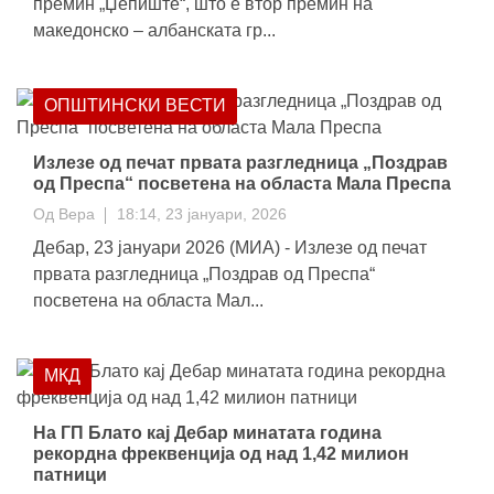
премин „Џепиште“, што е втор премин на
македонско – албанската гр...
ОПШТИНСКИ ВЕСТИ
Излезе од печат првата разгледница „Поздрав
од Преспа“ посветена на областа Мала Преспа
Од
Вера
18:14, 23 јануари, 2026
Дебар, 23 јануари 2026 (МИА) - Излезе од печат
првата разгледница „Поздрав од Преспа“
посветена на областа Мал...
МКД
На ГП Блато кај Дебар минатата година
рекордна фреквенција од над 1,42 милион
патници