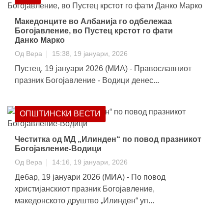
Македонците во Албанија го одбележаа
Богојавление, во Пустец крстот го фати
Данко Марко
Од
Вера
15:38, 19 јануари, 2026
Пустец, 19 јануари 2026 (МИА) - Православниот
празник Богојавление - Водици денес...
ОПШТИНСКИ ВЕСТИ
Честитка од МД „Илинден“ по повод празникот
Богојавление-Водици
Од
Вера
14:16, 19 јануари, 2026
Дебар, 19 јануари 2026 (МИА) - По повод
христијанскиот празник Богојавление,
македонското друштво „Илинден“ уп...