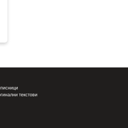
писници
гинални текстови