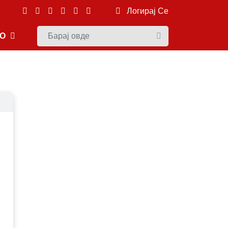
Логирај Се
ЕО