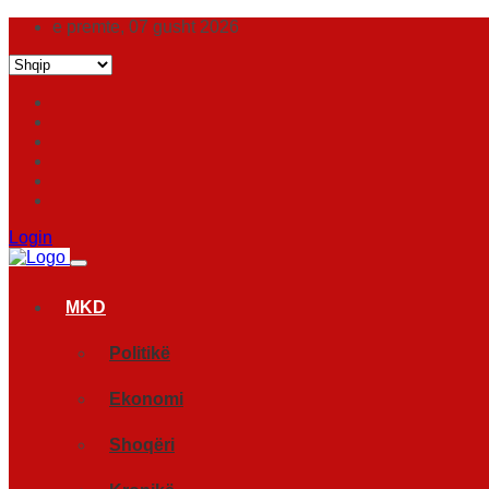
e premte, 07 gusht 2026
Login
MKD
Politikë
Ekonomi
Shoqëri