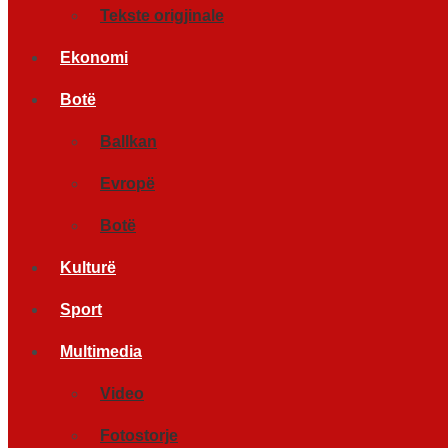
Tekste origjinale
Ekonomi
Botë
Ballkan
Evropë
Botë
Kulturë
Sport
Multimedia
Video
Fotostorje