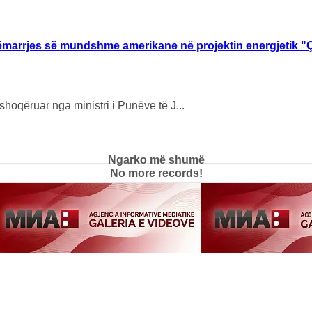
ëmarrjes së mundshme amerikane në projektin energjetik "
shoqëruar nga ministri i Punëve të J...
Ngarko më shumë
No more records!