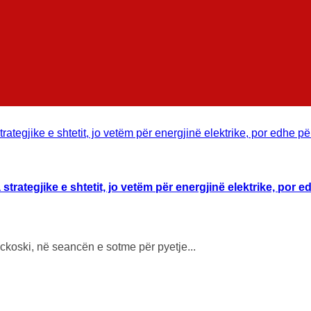
rategjike e shtetit, jo vetëm për energjinë elektrike, por ed
ickoski, në seancën e sotme për pyetje...