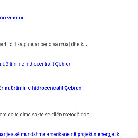
ynë vendor
i i cili ka punuar për disa muaj dhe k...
r ndërtimin e hidrocentralit Çebren
e do të dimë saktë se cilën metodë do t...