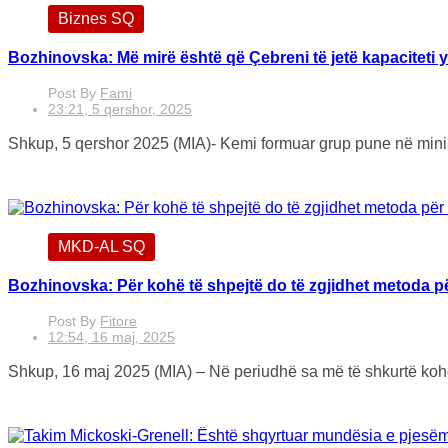
Biznes SQ
Bozhinovska: Më mirë është që Çebreni të jetë kapaciteti 
Post By
Fami
23:21, 5 qershor, 2025
Shkup, 5 qershor 2025 (MIA)- Kemi formuar grup pune në ministr
MKD-AL SQ
Bozhinovska: Për kohë të shpejtë do të zgjidhet metoda pë
Post By
Fitore
12:54, 16 maj, 2025
Shkup, 16 maj 2025 (MIA) – Në periudhë sa më të shkurtë kohor