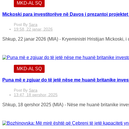
MKD-AL SQ
Mickoski para investitorëve në Davos i prezantoi projekt
Post By
Sara
19:58, 22 janar, 2026
Shkup, 22 janar 2026 (MIA) - Kryeministri Hristijan Mickoski, i
MKD-AL SQ
Puna më e zgjuar do të jetë nëse me huanë britanike inve
Post By
Sara
13:47, 18 qershor, 2025
Shkup, 18 qershor 2025 (MIA) - Nëse me huanë britanike inves