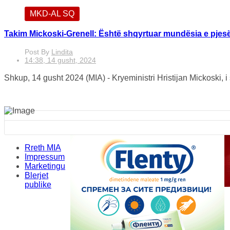
MKD-AL SQ
Takim Mickoski-Grenell: Është shqyrtuar mundësia e pjes
Post By
Lindita
14:38, 14 gusht, 2024
Shkup, 14 gusht 2024 (MIA) - Kryeministri Hristijan Mickoski, i 
Rreth MIA
Impressum
Marketingu
Blerjet
publike