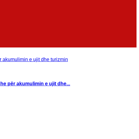
he për akumulimin e ujit dhe...