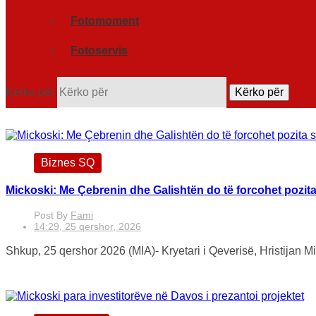
Fotomoment
Fotoservis
Kërko për
Kërko për
Biznes SQ
Mickoski: Me Çebrenin dhe Galishtën do të forcohet pozita st
Post By
Fami
14:29, 25 qershor, 2026
Shkup, 25 qershor 2026 (MIA)- Kryetari i Qeverisë, Hristijan M