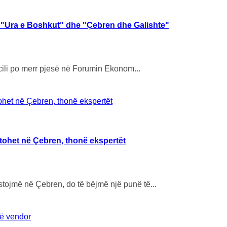
et "Ura e Boshkut" dhe "Çebren dhe Galishte"
 cili po merr pjesë në Forumin Ekonom...
stohet në Çebren, thonë ekspertët
tojmë në Çebren, do të bëjmë një punë të...