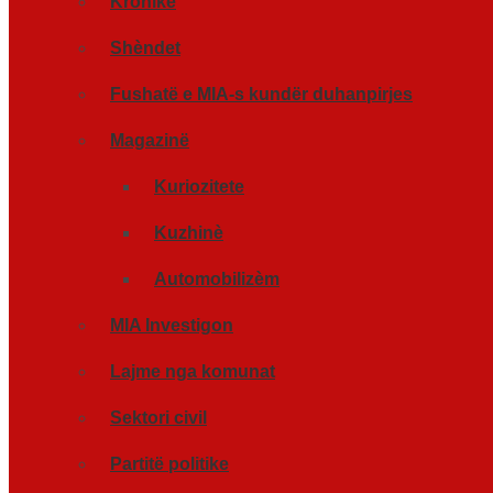
Kronikë
Shèndet
Fushatë e MIA-s kundër duhanpirjes
Magazinë
Kuriozitete
Kuzhinè
Automobilizèm
MIA Investigon
Lajme nga komunat
Sektori civil
Partitë politike