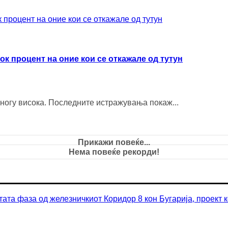
изок процент на оние кои се откажале од тутун
 многу висока. Последните истражувања покаж...
Прикажи повеќе...
Нема повеќе рекорди!