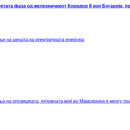
ата фаза од железничкиот Коридор 8 кон Бугарија, про