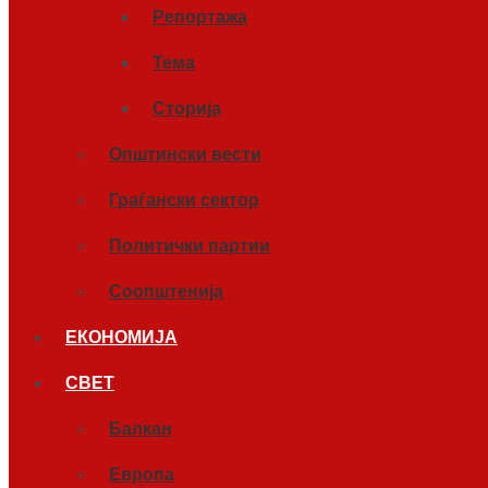
Репортажа
Тема
Сторија
Општински вести
Граѓански сектор
Политички партии
Соопштенија
ЕКОНОМИЈА
СВЕТ
Балкан
Европа