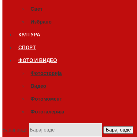
Свет
Избрано
КУЛТУРА
СПОРТ
ФОТО И ВИДЕО
Фотосторија
Видео
Фотомомент
Фотогалерија
Барај овде
Барај овде