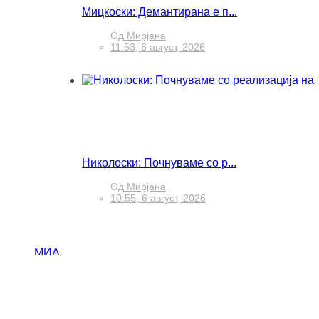
Мицкоски: Демантирана е п...
Од
Мирјана
11:53, 6 август, 2026
Николоски: Почнуваме со р...
Од
Мирјана
10:55, 6 август, 2026
МИА
Импресум
Маркетинг
Јавни набавки
Инфо од јавен карактер
Оглас