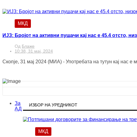
МКД
ИЈЗ: Бројот на активни пушачи кај нас е 45.4 отсто, н
Од
Блаже
10:38, 31 мај, 2024
Скопје, 31 мај 2024 (МИА) - Употребата на тутун кај нас е
За
ИЗБОР НА УРЕДНИКОТ
АД
МКД