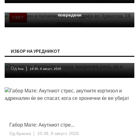
Товарен и патнички воз се судрија во Хрватска, 19
повредени
СВЕТ
МКД
ИЗБОР НА УРЕДНИКОТ
Мицкоски: Карпалак е наша заедничка рана, но и наша обврска да
паметиме
Од
Ана
14:30, 8 август, 2026
Габор Мате: Акутниот стре...
Од
Бранка
10:38, 8 август, 2026