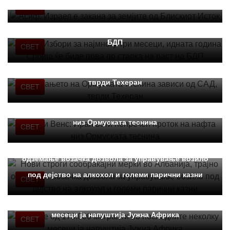
Асиф: Израел е закана за земјите од Блискиот Исток
СВЕТ
Вучиќ: Избори за најмногу три месеци, идната
година Србија ќе биде прва по стапка на раст на
БДП
СВЕТ
Отворањето на Ормуската теснина зависи од САД,
тврди Техеран
СВЕТ
Џеј Ди Венс: Иран вети непречен проток на нафта
низ Ормуската теснина
СВЕТ
Нови строги сообраќајни мерки во Aлбанија, трајно
одземање возачка дозвола за управување возило
под дејство на алкохол и големи парични казни
СВЕТ
Повеќе од 178.000 мигранти во последните неколку
месеци ја напуштија Јужна Африка
СВЕТ