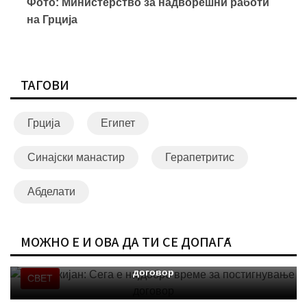
Фото: Министерство за надворешни работи
на Грција
ТАГОВИ
Грција
Египет
Синајски манастир
Герапетритис
Абделати
МОЖНО Е И ОВА ДА ТИ СЕ ДОПАЃА
Пезешкијан: Сега е најдобро време за постигнување
договор
СВЕТ