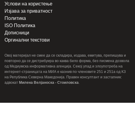
Услови на користење
Изјава за приватност
Политика
ISO Политика
Дописници
Оргинални текстови
Овој материјал не смее да се складира, издава, емитува, препишува и
повторно да се дистрибуира во каква било форма, без писмена дозвола
од Медиумска информативна агенција. Секој упад и злоупотреба на
интернет-страницата на МИА е казнив по членовите 251 и 251a од КЗ
на Република Северна Македонија. Правен консултант и застапник:
адвокат
Милена Велјаноска - Стоиловска
.
© 2022-2026 Медиумска информативна агенција