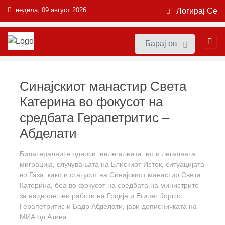
недела, 09 август 2026
Логирај Се
Синајскиот манастир Света
Катерина во фокусот на
средбата Герапетритис –
Абделати
Билатералните односи, нелегалната, но и легалната
миграција, случувањата на Блискиот Исток, ситуацијата
во Газа, како и статусот на Синајскиот манастир Света
Катерина, беа во фокусот на средбата на министрите
за надворешни работи на Грција и Египет Јоргос
Герапетритис и Бадр Абделати, јави дописничката на
МИА од Атина.