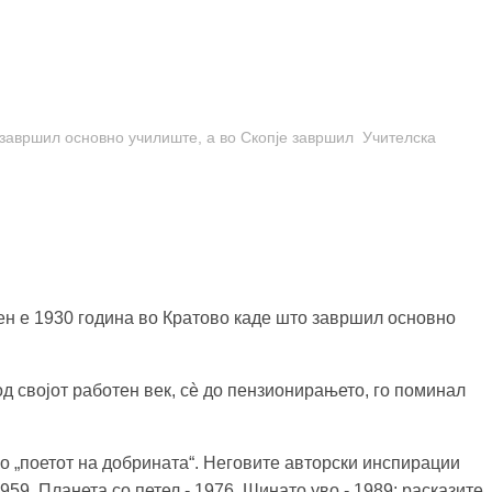
о завршил основно училиште, а во Скопје завршил Учителска
ден е 1930 година во Кратово каде што завршил основно
д својот работен век, сè до пензионирањето, го поминал
ко „поетот на добрината“. Неговите авторски инспирации
59, Планета со петел - 1976, Шинато уво - 1989; расказите