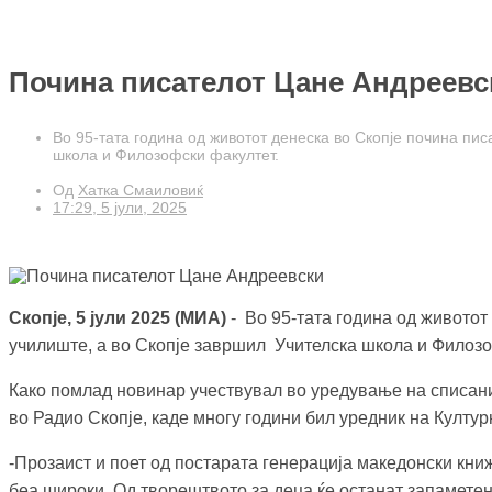
Почина писателот Цане Андреевс
Во 95-тата година од животот денеска во Скопје почина пи
школа и Филозофски факултет.
Од
Хатка Смаиловиќ
17:29, 5 јули, 2025
Скопје, 5 јули 2025 (МИА)
- Во 95-тата година од живото
училиште, а во Скопје завршил Учителска школа и Филозо
Како помлад новинар учествувал во уредување на списанија
во Радио Скопје, каде многу години бил уредник на Култур
-Прозаист и поет од постарата генерација македонски книж
беа широки. Од творештвото за деца ќе останат запаметени