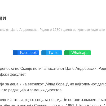
ки
сателот Цане Андреевски. Роден е 1930 година во Кратово каде шт
Facebook
Twitter
Whatsapp
т денеска во Скопје почина писателот Цане Андреевски. Ро
фски факултет.
 за деца и на весникот „Млад борец“, но најголемиот дел о
ната редакција и заменик-директор.
евни автори, кој со својата поезија ќе остане запаметен ка
 збирките поезија Сончева порака - 1951, Што има ново - 19