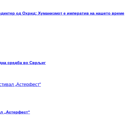
едиктер од Охрид: Хуманизмот е императив на нашето време
одна средба во Сврљиг
ал „Астерфест“