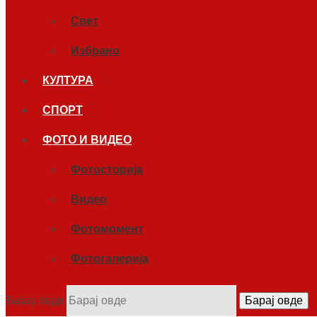
Свет
Избрано
КУЛТУРА
СПОРТ
ФОТО И ВИДЕО
Фотосторија
Видео
Фотомомент
Фотогалерија
Барај овде
Барај овде