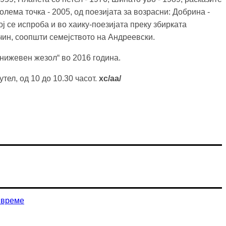
голема точка - 2005, од поезијата за возрасни: Добрина -
ој се испроба и во хаику-поезијата преку збирката
чин, соопшти семејството на Андреевски.
Книжевен жезол“ во 2016 година.
тел, од 10 до 10.30 часот.
хс/аа/