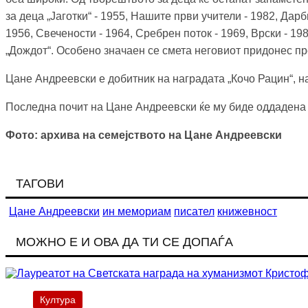
за деца „Јаготки“ - 1955, Нашите први учители - 1982, Дарб
1956, Свечености - 1964, Сребрен поток - 1969, Врски - 19
„Дождот“. Особено значаен се смета неговиот придонес п
Цане Андреевски е добитник на наградата „Кочо Рацин“, на
Последна почит на Цане Андреевски ќе му биде оддадена во
Фото: архива на семејството на Цане Андреевски
ТАГОВИ
Цане Андреевски
ин мемориам
писател
книжевност
МОЖНО Е И ОВА ДА ТИ СЕ ДОПАЃА
Култура