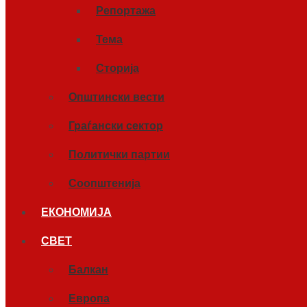
Репортажа
Тема
Сторија
Општински вести
Граѓански сектор
Политички партии
Соопштенија
ЕКОНОМИЈА
СВЕТ
Балкан
Европа