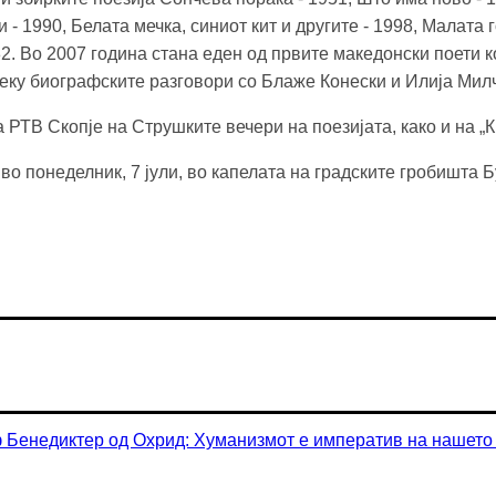
и - 1990, Белата мечка, синиот кит и другите - 1998, Малата 
82. Во 2007 година стана еден од првите македонски поети к
реку биографските разговори со Блаже Конески и Илија Мил
 РТВ Скопје на Струшките вечери на поезијата, како и на „
 понеделник, 7 јули, во капелата на градските гробишта Бу