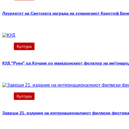
Лауреатот на Светската награда на хуманизмот Кристоф Бен
Култура
КУД "Руен" од Кочани со македонскиот фолклор на меѓунар
Култура
Заврши 21. издание на интернационалниот филмски фестив