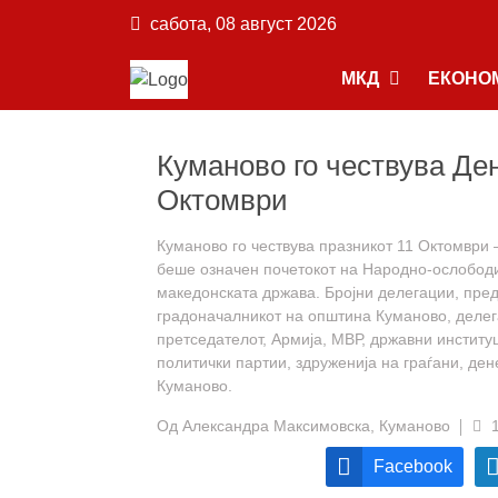
сабота, 08 август 2026
МКД
ЕКОНО
Куманово го чествува Ден
Октомври
Куманово го чествува празникот 11 Октомври 
беше означен почетокот на Народно-ослободи
македонската држава. Бројни делегации, пре
градоначалникот на општина Куманово, делега
претседателот, Армија, МВР, државни институ
политички партии, здруженија на граѓани, де
Куманово.
Од
Александра Максимовска, Куманово
Facebook