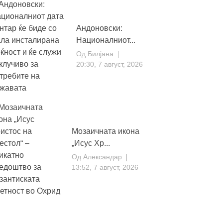
Андоновски:
Националниот...
Од
Билјана
20:30, 7 август, 2026
Мозаичната икона
„Исус Хр...
Од
Александар
13:52, 7 август, 2026