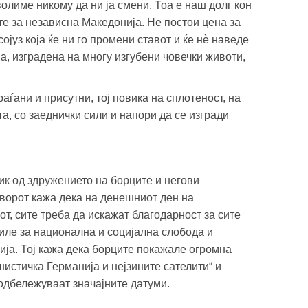
волиме никому да ни ја смени. Тоа е наш долг кон
те за независна Македонија. Не постои цена за
ојуз која ќе ни го промени ставот и ќе нè наведе
а, изградена на многу изгубени човечки животи,
раѓани и присутни, тој повика на сплотеност, на
а, со заеднички сили и напори да се изгради
к од здружението на борците и негови
оворот кажа дека на денешниот ден на
т, сите треба да искажат благодарност за сите
жиле за национална и социјална слобода и
ја. Тој кажа дека борците покажале огромна
истичка Германија и нејзините сателити“ и
 одбележуваат значајните датуми.