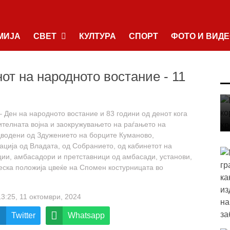
МИЈА
СВЕТ
КУЛТУРА
СПОРТ
ФОТО И ВИД
от на народното востание - 11
– Ден на народното востание и 83 години од денот кога
телната војна и заокружувањето на раѓањето на
дводени од Здужението на борците Куманово,
ција од Владата, од Собранието, од кабинетот на
ции, амбасадори и претставници од амбасади, установи,
неска положија цвеќе на Спомен костурницата во
13:25, 11 октомври, 2024
Twitter
Whatsapp