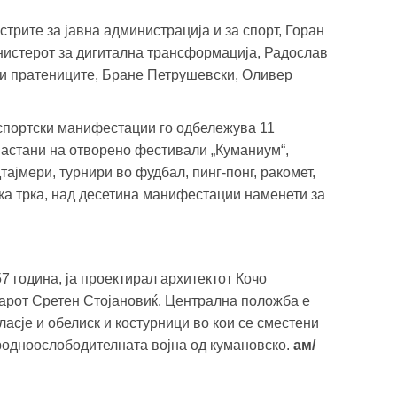
трите за јавна администрација и за спорт, Горан
нистерот за дигитална трансформација, Радослав
 и пратениците, Бране Петрушевски, Оливер
 спортски манифестации го одбележува 11
настани на отворено фестивали „Куманиум“,
дтајмери, турнири во фудбал, пинг-понг, ракомет,
ска трка, над десетина манифестации наменети за
7 година, ја проектирал архитектот Кочо
јарот Сретен Стојановиќ. Централна положба е
ласје и обелиск и костурници во кои се сместени
родноослободителната војна од кумановско.
ам/