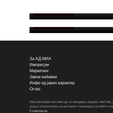
Корча плус: Пустец заборавен, се соочува
со недостаток на инвестиции во
Во Прилеп одбележани 25 години од
инфраструктурата
ОПШТИНСКИ ВЕСТИ
Карпалак: Нивната жртва е темел на
нашата одговорност
ОПШТИНСКИ ВЕСТИ
За АД МИА
Импресум
Маркетинг
Јавни набавки
Инфо од јавен карактер
Оглас