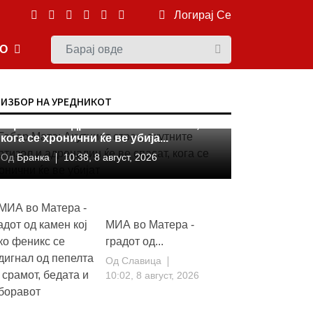
Логирај Се
ЕО
МИА ИСТРАЖУВА
ИЗБОР НА УРЕДНИКОТ
Габор Мате: Акутниот стрес, акутните
кортизол и адреналин ќе ве спасат,
кога се хронични ќе ве убија...
Од
Бранка
10:38, 8 август, 2026
МИА во Матера -
градот од...
Од
Славица
10:02, 8 август, 2026