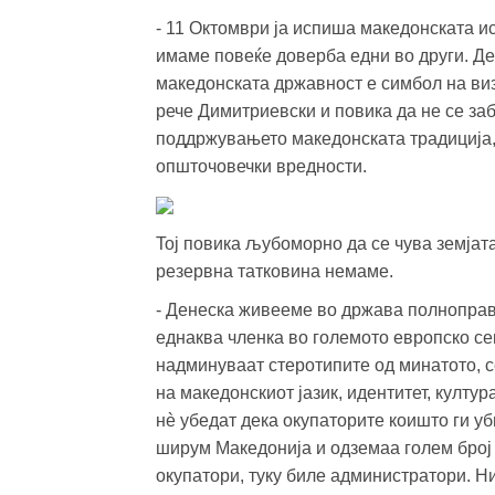
- 11 Октомври ја испиша македонската ис
имаме повеќе доверба едни во други. Де
македонската државност е симбол на виз
рече Димитриевски и повика да не се заб
поддржувањето македонската традиција,
општочовечки вредности.
Toj повика љубоморно да се чува земјата 
резервна татковина немаме.
- Денеска живееме во држава полноправ
еднаква членка во големото европско сем
надминуваат стеротипите од минатото, 
на македонскиот јазик, идентитет, култур
нè убедат дека окупаторите коишто ги у
ширум Македонија и одземаа голем број 
окупатори, туку биле администратори. Ние