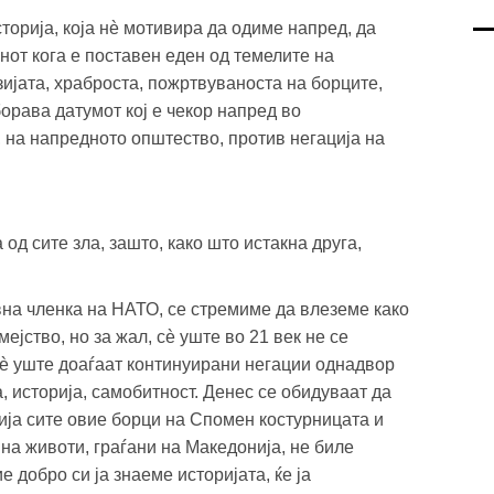
торија, која нè мотивира да одиме напред, да
нот кога е поставен еден од темелите на
ијата, храброста, пожртвуваноста на борците,
орава датумот кој е чекор напред во
 на напредното општество, против негација на
од сите зла, зашто, како што истакна друга,
на членка на НАТО, се стремиме да влеземе како
ејство, но за жал, сè уште во 21 век не се
сè уште доаѓаат континуирани негации однадвор
а, историја, самобитност. Денес се обидуваат да
бија сите овие борци на Спомен костурницата и
на животи, граѓани на Македонија, не биле
 добро си ја знаеме историјата, ќе ја