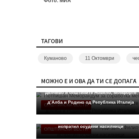
Фото: МИА
ТАГОВИ
Куманово
11 Октомври
че
МОЖНО Е И ОВА ДА ТИ СЕ ДОПАЃА
Потпишан Меморандум за соработка меѓу
Делчево и општините Новело, Монфорте
д’Алба и Родино од Република Италија
ОПШТИНСКИ ВЕСТИ
ВМРО-ДПМНЕ: СДС потврди дека Филипче
испратил осудени насилници
ОПШТИНСКИ ВЕСТИ