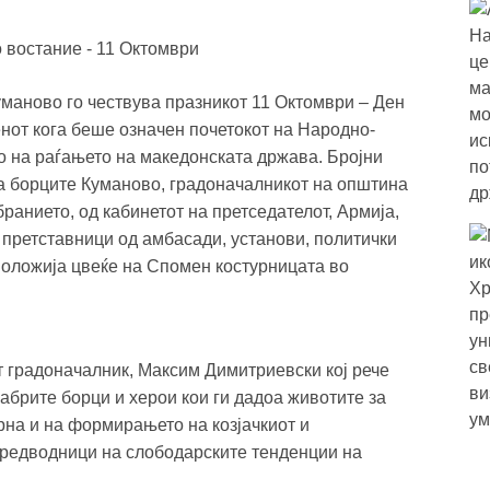
уманово го чествува празникот 11 Октомври – Ден
енот кога беше означен почетокот на Народно-
о на раѓањето на македонската држава. Бројни
а борците Куманово, градоначалникот на општина
ранието, од кабинетот на претседателот, Армија,
претставници од амбасади, установи, политички
 положија цвеќе на Спомен костурницата во
т градоначалник, Максим Димитриевски кој рече
рабрите борци и херои кои ги дадоа животите за
рна и на формирањето на козјачкиот и
предводници на слободарските тенденции на