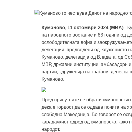
Куманово, 11 октомври 2024 (МИА) -
К
на народното востание и 83 години од д
ослободителната војна и заокружувањет
делегации, предводени од Здужението н
Куманово, делегација од Владата, од Соб
МВР, државни институции, амбасадори и 
партии, здруженија на граѓани, денеска
Куманово.
Пред присутните се обрати кумановскио
дека е гордост да се оддава почита на х
слободна Македонија. Во говорот се осв
карадачкиот одред од кумановско, како 
народот.