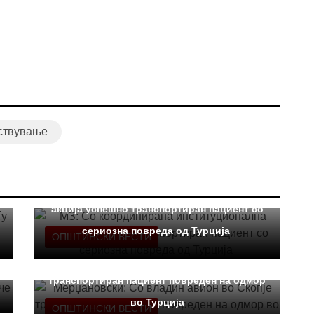
ствување
МЗ: Со координирана институционална
акција успешно транспортиран пациент со
сериозна повреда од Турција
ОПШТИНСКИ ВЕСТИ
Мерџановски: Со владин авион во Скопје
транспортиран пациент повреден на одмор
во Турција
ОПШТИНСКИ ВЕСТИ