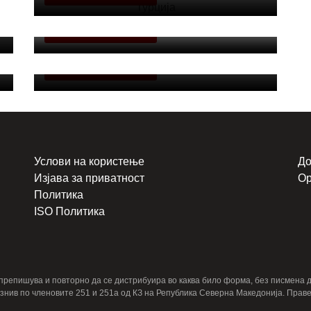
МВР Билтен
ОПШТИНСКИ ВЕСТИ
Филипче: Карпалак не смее да биде само
датум во календарот – мирот се гради со
одговорност, а не со поделби
ОПШТИНСКИ ВЕСТИ
Услови на користење
До
Изјава за приватност
Ор
Политика
ISO Политика