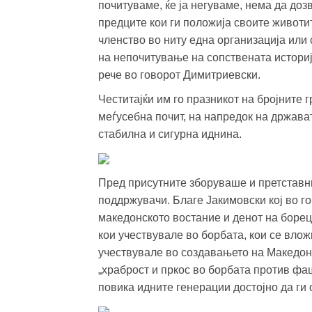
почитуваме, ќе ја негуваме, нема да доз
предците кои ги положија своите животи
членство во ниту една организација или с
на непочитување на сопствената историј
рече во говорот Димитриевски.
Честитајќи им го празникот на бројните г
меѓусебна почит, на напредок на држават
стабилна и сигурна иднина.
Пред присутните зборуваше и претставни
поддржувачи. Благе Јакимовски кој во г
македонското востание и денот на борецо
кои учествувале во борбата, кои се вло
учествувале во создавањето на Македони
„храброст и пркос во борбата против фаш
повика идните генерации достојно да ги