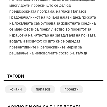
многу други проекти што се дел од
предизборната програма, нагласи Папазов.
Градоначалникот на Кочани најави дека грижата
на локалната самоуправа за животната средина
се манифестира преку учество во проектот за
изработка на катастар на загадувачи на почвата,
водата и воздухот, со што ќе се одредат
превентивните и репресивните мерки за
решавање на неповолните состојби.
та/мд/
ТАГОВИ
кочани
папазов
проекти
МОЖНО Е И ОВА ДА ТИ СЕ ДОПАЃА