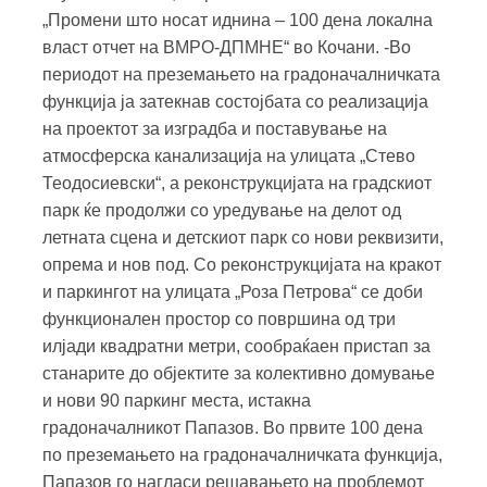
„Промени што носат иднина – 100 дена локална
власт отчет на ВМРО-ДПМНЕ“ во Кочани. -Во
периодот на преземањето на градоначалничката
функција ја затекнав состојбата со реализација
на проектот за изградба и поставување на
атмосферска канализација на улицата „Стево
Теодосиевски“, а реконструкцијата на градскиот
парк ќе продолжи со уредување на делот од
летната сцена и детскиот парк со нови реквизити,
опрема и нов под. Со реконструкцијата на кракот
и паркингот на улицата „Роза Петрова“ се доби
функционален простор со површина од три
илјади квадратни метри, сообраќаен пристап за
станарите до објектите за колективно домување
и нови 90 паркинг места, истакна
градоначалникот Папазов. Во првите 100 дена
по преземањето на градоначалничката функција,
Папазов го нагласи решавањето на проблемот