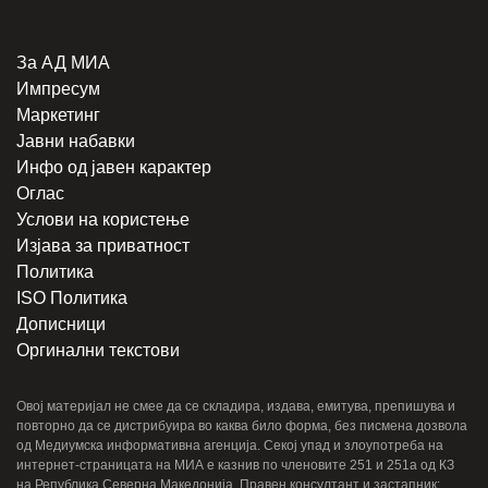
За АД МИА
Импресум
Маркетинг
Јавни набавки
Инфо од јавен карактер
Оглас
Услови на користење
Изјава за приватност
Политика
ISO Политика
Дописници
Оргинални текстови
Овој материјал не смее да се складира, издава, емитува, препишува и
повторно да се дистрибуира во каква било форма, без писмена дозвола
од Медиумска информативна агенција. Секој упад и злоупотреба на
интернет-страницата на МИА е казнив по членовите 251 и 251a од КЗ
на Република Северна Македонија. Правен консултант и застапник: