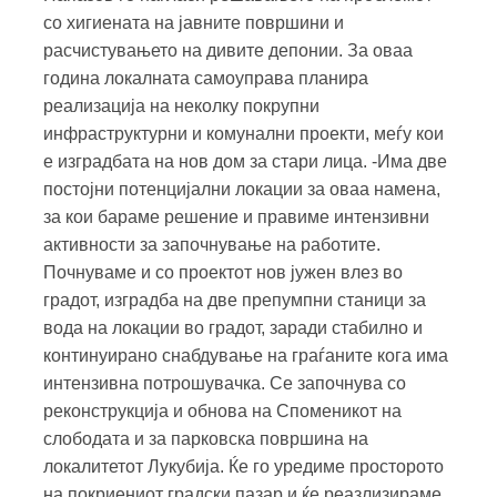
со хигиената на јавните површини и
расчистувањето на дивите депонии. За оваа
година локалната самоуправа планира
реализација на неколку покрупни
инфраструктурни и комунални проекти, меѓу кои
е изградбата на нов дом за стари лица. -Има две
постојни потенцијални локации за оваа намена,
за кои бараме решение и правиме интензивни
активности за започнување на работите.
Почнуваме и со проектот нов јужен влез во
градот, изградба на две препумпни станици за
вода на локации во градот, заради стабилно и
континуирано снабдување на граѓаните кога има
интензивна потрошувачка. Се започнува со
реконструкција и обнова на Споменикот на
слободата и за парковска површина на
локалитетот Лукубија. Ќе го уредиме просторото
на покриениот градски пазар и ќе реазлизираме