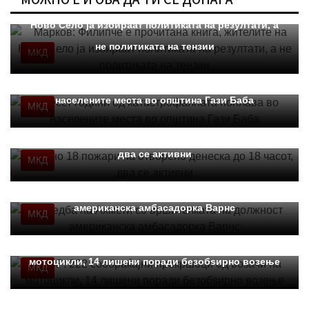
Марков: Филипче е прочитана книга, жителите на
Ново Село ја избираат политиката на резултати, а
не политиката на тензии
МКД
Десет години од катастрофалната поплава во
населените места во општина Гази Баба
МКД
Вкупно 18 пожари на отворено денеска до 18 часот,
два се активни
МКД
Средба на Ахмети со вршителката на должност
американска амбасадорка Варнс
МКД
МВР: 222 сообраќајни прекршоци од возачи на
мотоцикли, 14 лишени поради безобѕирно возење
МКД
МВР: Превентивни активности за спречување