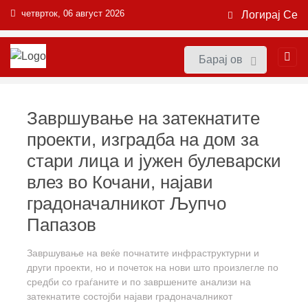
четврток, 06 август 2026
Логирај Се
Завршување на затекнатите
проекти, изградба на дом за
стари лица и јужен булеварски
влез во Кочани, најави
градоначалникот Љупчо
Папазов
Завршување на веќе почнатите инфраструктурни и
други проекти, но и почеток на нови што произлегле по
средби со граѓаните и по завршените анализи на
затекнатите состојби најави градоначалникот