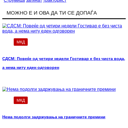
Струмица
загинат
тракторист
МОЖНО Е И ОВА ДА ТИ СЕ ДОПАЃА
МКД
СДСМ: Повеќе од четири недели Гостивар е без чиста вода,
а нема ниту еден одговорен
МКД
Нема подолги задржувања на граничните премини