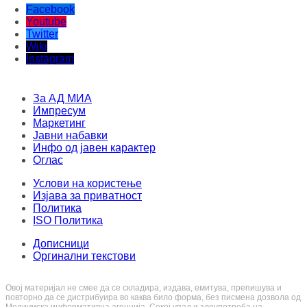
Facebook
Youtube
Twitter
Wiki
Instagram
За АД МИА
Импресум
Маркетинг
Јавни набавки
Инфо од јавен карактер
Оглас
Услови на користење
Изјава за приватност
Политика
ISO Политика
Дописници
Оргинални текстови
Овој материјал не смее да се складира, издава, емитува, препишува и
повторно да се дистрибуира во каква било форма, без писмена дозвола од