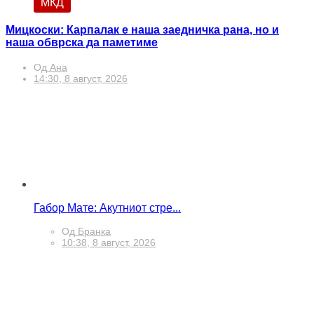
МКД
Мицкоски: Карпалак е наша заедничка рана, но и
наша обврска да паметиме
Од
Ана
14:30, 8 август, 2026
Габор Мате: Акутниот стре...
Од
Бранка
10:38, 8 август, 2026