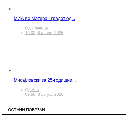
МИА во Матера - градот од...
Од
Славица
10:02, 8 август, 2026
Мисајловски за 25-годишни...
Од
Ана
09:58, 8 август, 2026
ОСТАНИ ПОВРЗАН