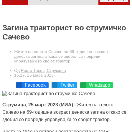
Загина тракторист во струмичко
Сачево
Жител на селото Сачево на 69-годишна возраст
денеска загина откако се здобил со повреди
управувајќи го својот трактор.
Од
Ристо Тасев, Струмица
16:17, 25 март, 2023
Facebook
Twitter
Whatsapp
Струмица, 25 март 2023 (МИА)
- Жител на селото
Сачево на 69-годишна возраст денеска загина откако се
здобил со повреди управувајќи го својот трактор.
Веста за МИА ја потврди портпаролката на СВР