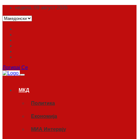
недела, 09 август 2026
Логирај Се
МКД
Политика
Економија
МИА Интервју