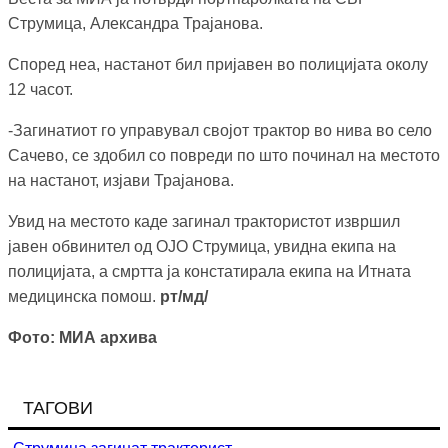
Струмица, Александра Трајанова.
Според неа, настанот бил пријавен во полицијата околу
12 часот.
-Загинатиот го управувал својот трактор во нива во село
Сачево, се здобил со повреди по што починал на местото
на настанот, изјави Трајанова.
Увид на местото каде загинал трактористот извршил
јавен обвинител од ОЈО Струмица, увидна екипа на
полицијата, а смртта ја констатирала екипа на Итната
медицинска помош.
рт/мд/
Фото: МИА архива
ТАГОВИ