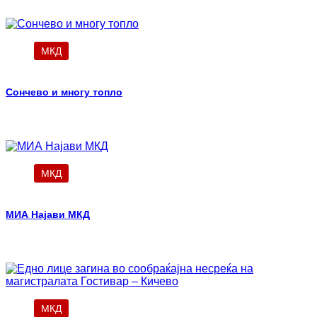
МКД
Сончево и многу топло
МКД
МИА Најави МКД
МКД