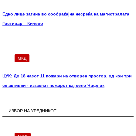
Едно лице загина во сообраќајна несреќа на магистралата
Гостивар – Кичево
МКД
ЦУК: До 18 часот 11 пожари на отворен простор, од кои три
се активни - изгаснат пожарот кај село Чифлик
ИЗБОР НА УРЕДНИКОТ