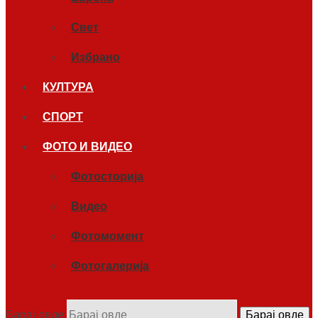
Свет
Избрано
КУЛТУРА
СПОРТ
ФОТО И ВИДЕО
Фотосторија
Видео
Фотомомент
Фотогалерија
Барај овде
Барај овде