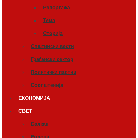
Репортажа
Тема
Сторија
Општински вести
Граѓански сектор
Политички партии
Соопштенија
ЕКОНОМИЈА
СВЕТ
Балкан
Европа