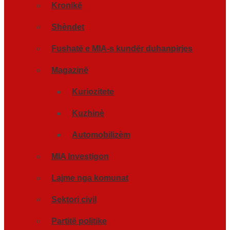
Kronikë
Shèndet
Fushatë e MIA-s kundër duhanpirjes
Magazinë
Kuriozitete
Kuzhinè
Automobilizèm
MIA Investigon
Lajme nga komunat
Sektori civil
Partitë politike