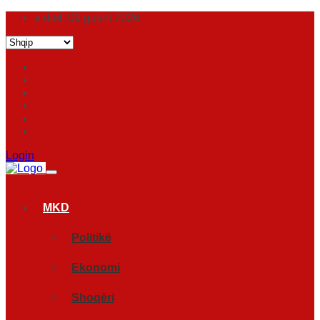
e diel, 09 gusht 2026
Login
MKD
Politikë
Ekonomi
Shoqëri