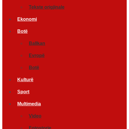
Tekste origjinale
Ekonomi
Botë
Ballkan
Evropë
Botë
Kulturë
Sport
Multimedia
Video
Fotostorje