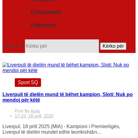
Fotomoment
Fotoservis
Kërko për
Kërko për
Sport SQ
Liverpuli të dielën mund të bëhet kampion, Sloti: Nuk po
mendoj për këtë
Post By
Ajrije
17:23, 18 prill, 2025
Liverpul, 18 prill 2025 (MIA) - Kampioni i Premierligës,
Liverpul të dielën mundet edhe teorikisht&n...