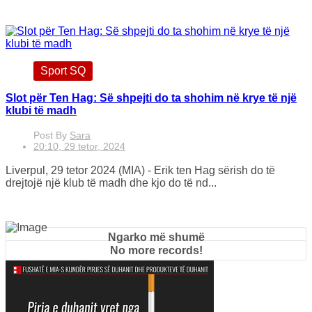
Sport SQ
Slot për Ten Hag: Së shpejti do ta shohim në krye të një
klubi të madh
Post By
Sara
20:10, 29 tetor, 2024
Liverpul, 29 tetor 2024 (MIA) - Erik ten Hag sërish do të
drejtojë një klub të madh dhe kjo do të nd...
Ngarko më shumë
No more records!