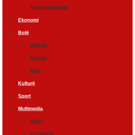
Tekste origjinale
Ekonomi
Botë
Ballkan
Evropë
Botë
Kulturë
Sport
Multimedia
Video
Fotostorje