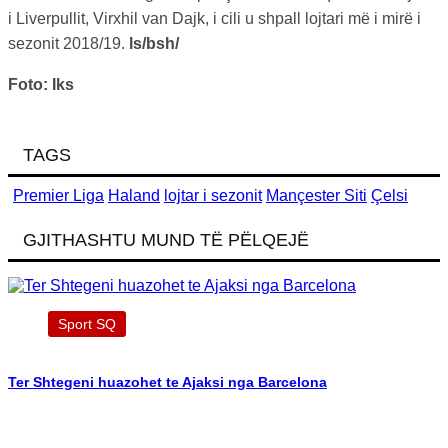
i Liverpullit, Virxhil van Dajk, i cili u shpall lojtari më i mirë i
sezonit 2018/19.
ls/bsh/
Foto: Iks
TAGS
Premier Liga
Haland
lojtar i sezonit
Mançester Siti
Çelsi
GJITHASHTU MUND TË PËLQEJË
Sport SQ
Ter Shtegeni huazohet te Ajaksi nga Barcelona