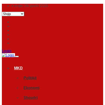
e enjte, 06 gusht 2026
Login
MKD
Politikë
Ekonomi
Shoqëri