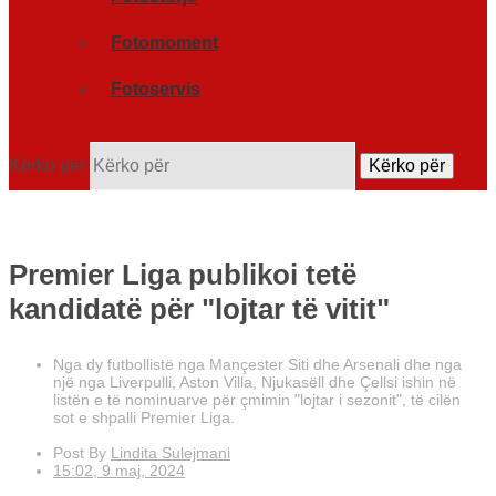
Fotomoment
Fotoservis
Kërko për
Kërko për
Premier Liga publikoi tetë
kandidatë për "lojtar të vitit"
Nga dy futbollistë nga Mançester Siti dhe Arsenali dhe nga
një nga Liverpulli, Aston Villa, Njukasëll dhe Çellsi ishin në
listën e të nominuarve për çmimin "lojtar i sezonit", të cilën
sot e shpalli Premier Liga.
Post By
Lindita Sulejmani
15:02, 9 maj, 2024