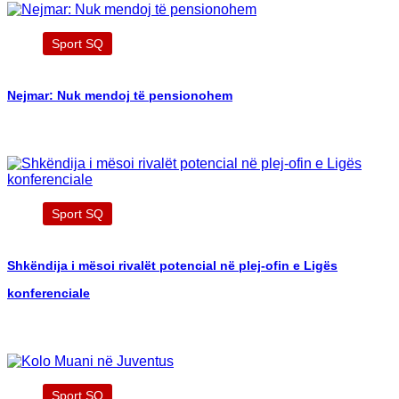
Sport SQ
Nejmar: Nuk mendoj të pensionohem
Sport SQ
Shkëndija i mësoi rivalët potencial në plej-ofin e Ligës
konferenciale
Sport SQ