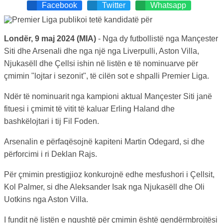
Facebook
Twitter
Whatsapp
Londër, 9 maj 2024 (MIA)
- Nga dy futbollistë nga Mançester
Siti dhe Arsenali dhe nga një nga Liverpulli, Aston Villa,
Njukasëll dhe Çellsi ishin në listën e të nominuarve për
çmimin "lojtar i sezonit", të cilën sot e shpalli Premier Liga.
Ndër të nominuarit nga kampioni aktual Mançester Siti janë
fituesi i çmimit të vitit të kaluar Erling Haland dhe
bashkëlojtari i tij Fil Foden.
Arsenalin e përfaqësojnë kapiteni Martin Odegard, si dhe
përforcimi i ri Deklan Rajs.
Për çmimin prestigjioz konkurojnë edhe mesfushori i Çellsit,
Kol Palmer, si dhe Aleksander Isak nga Njukasëll dhe Oli
Uotkins nga Aston Villa.
I fundit në listën e ngushtë për çmimin është qendërmbrojtësi