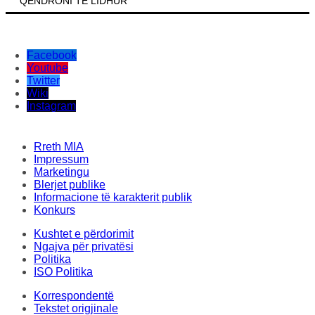
QËNDRONI TË LIDHUR
Facebook
Youtube
Twitter
Wiki
Instagram
Rreth MIA
Impressum
Marketingu
Blerjet publike
Informacione të karakterit publik
Konkurs
Kushtet e përdorimit
Ngajva për privatësi
Politika
ISO Politika
Korrespondentë
Tekstet origjinale