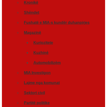
Kronikë
Shèndet
Fushatë e MIA-s kundër duhanpirjes
Magazinë
Kuriozitete
Kuzhinè
Automobilizèm
MIA Investigon
Lajme nga komunat
Sektori civil
Partitë politike