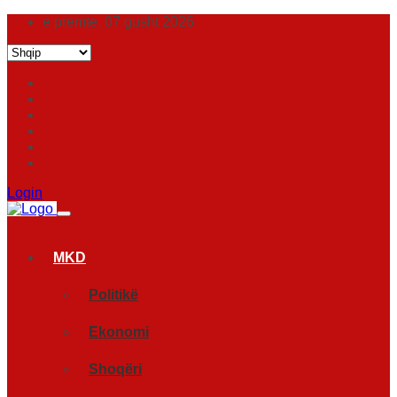
e premte, 07 gusht 2026
Login
MKD
Politikë
Ekonomi
Shoqëri