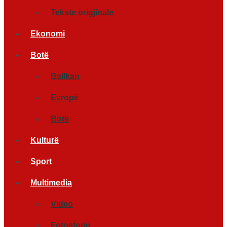
Tekste origjinale
Ekonomi
Botë
Ballkan
Evropë
Botë
Kulturë
Sport
Multimedia
Video
Fotostorje