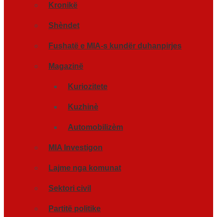
Kronikë
Shèndet
Fushatë e MIA-s kundër duhanpirjes
Magazinë
Kuriozitete
Kuzhinè
Automobilizèm
MIA Investigon
Lajme nga komunat
Sektori civil
Partitë politike