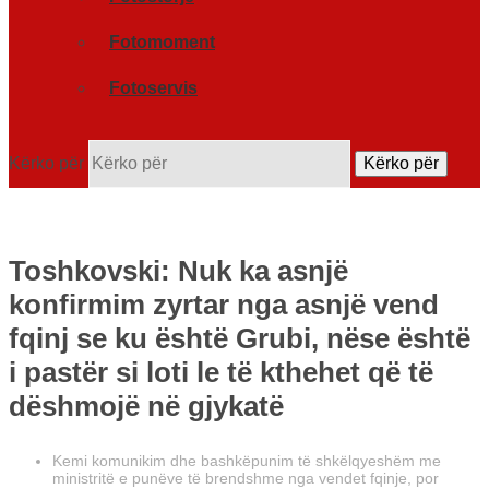
Fotomoment
Fotoservis
Kërko për
Kërko për
Toshkovski: Nuk ka asnjë
konfirmim zyrtar nga asnjë vend
fqinj se ku është Grubi, nëse është
i pastër si loti le të kthehet që të
dëshmojë në gjykatë
Kemi komunikim dhe bashkëpunim të shkëlqyeshëm me
ministritë e punëve të brendshme nga vendet fqinje, por