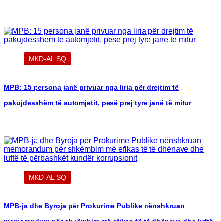
MKD-AL SQ
MPB: 15 persona janë privuar nga liria për drejtim të
pakujdesshëm të automjetit, pesë prej tyre janë të mitur
MKD-AL SQ
MPB-ja dhe Byroja për Prokurime Publike nënshkruan