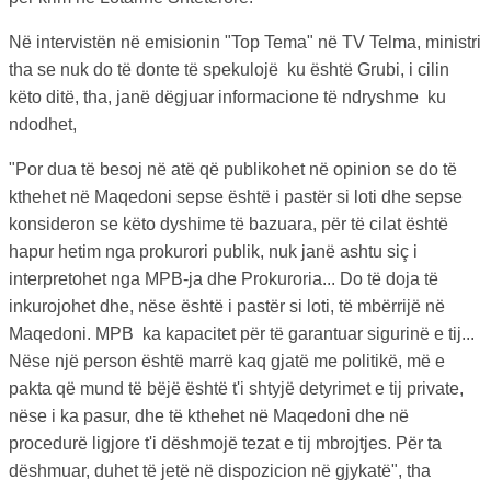
Në intervistën në emisionin "Top Tema" në TV Telma, ministri
tha se nuk do të donte të spekulojë ku është Grubi, i cilin
këto ditë, tha, janë dëgjuar informacione të ndryshme ku
ndodhet,
"Por dua të besoj në atë që publikohet në opinion se do të
kthehet në Maqedoni sepse është i pastër si loti dhe sepse
konsideron se këto dyshime të bazuara, për të cilat është
hapur hetim nga prokurori publik, nuk janë ashtu siç i
interpretohet nga MPB-ja dhe Prokuroria... Do të doja të
inkurojohet dhe, nëse është i pastër si loti, të mbërrijë në
Maqedoni. MPB ka kapacitet për të garantuar sigurinë e tij...
Nëse një person është marrë kaq gjatë me politikë, më e
pakta që mund të bëjë është t'i shtyjë detyrimet e tij private,
nëse i ka pasur, dhe të kthehet në Maqedoni dhe në
procedurë ligjore t'i dëshmojë tezat e tij mbrojtjes. Për ta
dëshmuar, duhet të jetë në dispozicion në gjykatë", tha