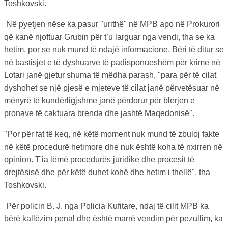
Toshkovski.
Në pyetjen nëse ka pasur "urithë" në MPB apo në Prokurori
që kanë njoftuar Grubin për t’u larguar nga vendi, tha se ka
hetim, por se nuk mund të ndajë informacione. Bëri të ditur se
në bastisjet e të dyshuarve të padisponueshëm për krime në
Lotari janë gjetur shuma të mëdha parash, "para për të cilat
dyshohet se një pjesë e mjeteve të cilat janë përvetësuar në
mënyrë të kundërligjshme janë përdorur për blerjen e
pronave të caktuara brenda dhe jashtë Maqedonisë".
"Por për fat të keq, në këtë moment nuk mund të zbuloj fakte
në këtë procedurë hetimore dhe nuk është koha të nxirren në
opinion. T'ia lëmë procedurës juridike dhe procesit të
drejtësisë dhe për këtë duhet kohë dhe hetim i thellë", tha
Toshkovski.
Për policin B. J. nga Policia Kufitare, ndaj të cilit MPB ka
bërë kallëzim penal dhe është marrë vendim për pezullim, ka