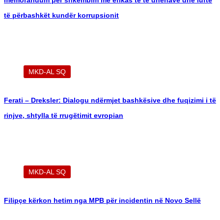
memorandum për shkëmbim më efikas të të dhënave dhe luftë
të përbashkët kundër korrupsionit
MKD-AL SQ
Ferati – Dreksler: Dialogu ndërmjet bashkësive dhe fuqizimi i të
rinjve, shtylla të rrugëtimit evropian
MKD-AL SQ
Filipçe kërkon hetim nga MPB për incidentin në Novo Sellë