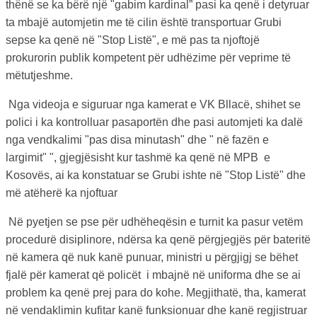
thënë se ka bërë një "gabim kardinal” pasi ka qenë i detyruar
ta mbajë automjetin me të cilin është transportuar Grubi
sepse ka qenë në "Stop Listë", e më pas ta njoftojë
prokurorin publik kompetent për udhëzime për veprime të
mëtutjeshme.
Nga videoja e siguruar nga kamerat e VK Bllacë, shihet se
polici i ka kontrolluar pasaportën dhe pasi automjeti ka dalë
nga vendkalimi "pas disa minutash" dhe " në fazën e
largimit" ", gjegjësisht kur tashmë ka qenë në MPB e
Kosovës, ai ka konstatuar se Grubi ishte në "Stop Listë" dhe
më atëherë ka njoftuar
Në pyetjen se pse për udhëheqësin e turnit ka pasur vetëm
procedurë disiplinore, ndërsa ka qenë përgjegjës për bateritë
në kamera që nuk kanë punuar, ministri u përgjigj se bëhet
fjalë për kamerat që policët i mbajnë në uniforma dhe se ai
problem ka qenë prej para do kohe. Megjithatë, tha, kamerat
në vendaklimin kufitar kanë funksionuar dhe kanë regjistruar