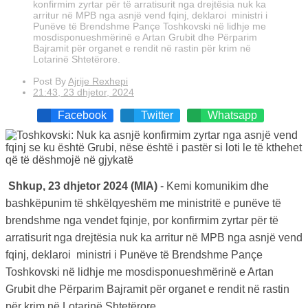
konfirmim zyrtar për të arratisurit nga drejtësia nuk ka
arritur në MPB nga asnjë vend fqinj, deklaroi ministri i
Punëve të Brendshme Pançe Toshkovski në lidhje me
mosdisponueshmërinë e Artan Grubit dhe Përparim
Bajramit për organet e rendit në rastin për krim në
Lotarinë Shtetërore.
Post By
Ajrije Rexhepi
21:43, 23 dhjetor, 2024
Facebook
Twitter
Whatsapp
Shkup, 23 dhjetor 2024 (MIA)
- Kemi komunikim dhe
bashkëpunim të shkëlqyeshëm me ministritë e punëve të
brendshme nga vendet fqinje, por konfirmim zyrtar për të
arratisurit nga drejtësia nuk ka arritur në MPB nga asnjë vend
fqinj, deklaroi ministri i Punëve të Brendshme Pançe
Toshkovski në lidhje me mosdisponueshmërinë e Artan
Grubit dhe Përparim Bajramit për organet e rendit në rastin
për krim në Lotarinë Shtetërore.