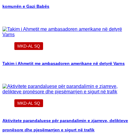
komunën e Gazi Babës
MKD-AL SQ
Takim i Ahmetit me ambasadoren amerikane në detyrë Varns
MKD-AL SQ
Aktivitete parandaluese për parandalimin e zjarreve, delikteve
pronësore dhe pjesëmarrjen e sigurt në trafik