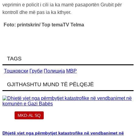
veprimin e policit i cili ia ka marrë pasaportën Grubit për
kontroll dhe më pas ia ka kthyer.
Foto: printskrin/ Top temaTV Telma
TAGS
Тошковски
Груби
Полиција
МВР
GJITHASHTU MUND TË PËLQEJË
MKD-AL SQ
Dhjetë vjet nga përmbytjet katastrofike në vendbanimet në