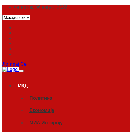
четврток, 06 август 2026
Логирај Се
МКД
Политика
Економија
МИА Интервју