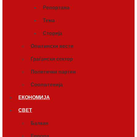
Репортажа
Тема
Сторија
Општински вести
Граѓански сектор
Политички партии
Соопштенија
ЕКОНОМИЈА
СВЕТ
Балкан
Европа