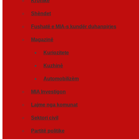
Kronikë
Shèndet
Fushatë e MIA-s kundër duhanpirjes
Magazinë
Kuriozitete
Kuzhinè
Automobilizèm
MIA Investigon
Lajme nga komunat
Sektori civil
Partitë politike