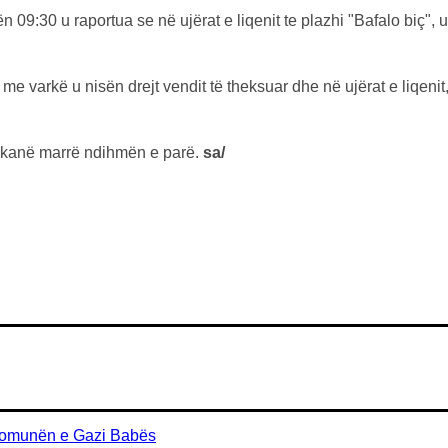
ën 09:30 u raportua se në ujërat e liqenit te plazhi "Bafalo biç"
 me varkë u nisën drejt vendit të theksuar dhe në ujërat e liqeni
ku kanë marrë ndihmën e parë.
sa/