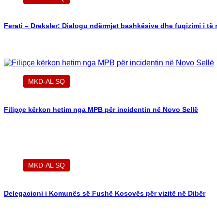
Ferati – Dreksler: Dialogu ndërmjet bashkësive dhe fuqizimi i të r
MKD-AL SQ
Filipçe kërkon hetim nga MPB për incidentin në Novo Sellë
MKD-AL SQ
Delegacioni i Komunës së Fushë Kosovës për vizitë në Dibër