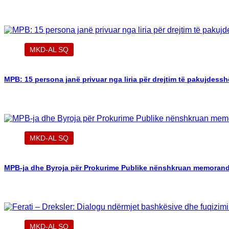
MKD-AL SQ
MPB: 15 persona janë privuar nga liria për drejtim të pakujdesshë
MKD-AL SQ
MPB-ja dhe Byroja për Prokurime Publike nënshkruan memorandu
MKD-AL SQ