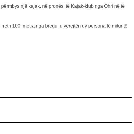
, u përmbys një kajak, në pronësi të Kajak-klub nga Ohri në të
t, rreth 100 metra nga bregu, u vërejtën dy persona të mitur të