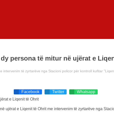
r dy persona të mitur në ujërat e Liqen
intervenim të zyrtarëve nga Stacioni policor për kontroll kufitar "Liqeni 
Facebook
Twitter
Whatsapp
ë ujërat e Liqenit të Ohrit me intervenim të zyrtarëve nga Stacioni