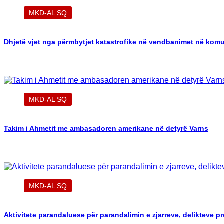
MKD-AL SQ
Dhjetë vjet nga përmbytjet katastrofike në vendbanimet në kom
MKD-AL SQ
Takim i Ahmetit me ambasadoren amerikane në detyrë Varns
MKD-AL SQ
Aktivitete parandaluese për parandalimin e zjarreve, delikteve p