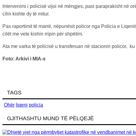
Intervenimi i policisë vijoi në mëngjes, pasi paraprakisht në or
cilin kishte dy të mitur.
Pas raportimit të marrë, nëpunësit policor nga Policia e Liqenit
cilët me vete kishin rripin për shpëtim.
Ata me varka të policisë u transferuan në stacionin policor, 
Foto: Arkivi i MIA-s
TAGS
Ohër
liqeni
policia
GJITHASHTU MUND TË PËLQEJË