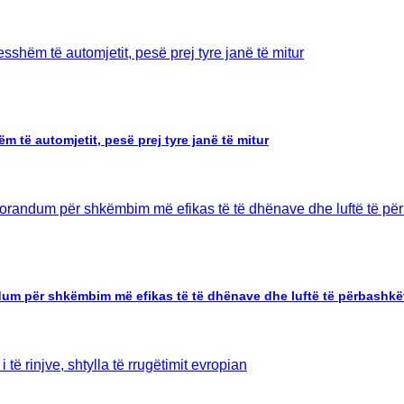
m të automjetit, pesë prej tyre janë të mitur
m për shkëmbim më efikas të të dhënave dhe luftë të përbashkët