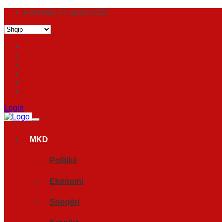
e premte, 07 gusht 2026
Login
MKD
Politikë
Ekonomi
Shoqëri