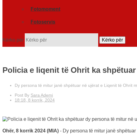
Fotomoment
Fotoservis
Kërko për
Kërko për
Policia e liqenit të Ohrit ka shpëtua
Dy persona të mitur janë shpëtuar në ujërat e Liqenit të Ohrit me 
Post By
Sara Ademi
18:18, 8 korrik, 2024
Ohër, 8 korrik 2024 (MIA)
- Dy persona të mitur janë shpëtuar n