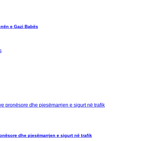
unën e Gazi Babës
ronësore dhe pjesëmarrjen e sigurt në trafik