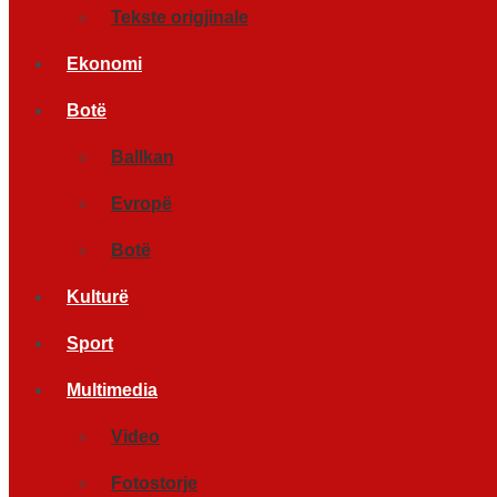
Tekste origjinale
Ekonomi
Botë
Ballkan
Evropë
Botë
Kulturë
Sport
Multimedia
Video
Fotostorje