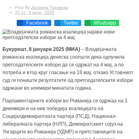
Post By
Јасмина Тасевска
20:31, 8 janar, 2025
Facebook
Twitter
Whatsapp
Букурешт, 8 јануари 2025 (МИА)
– Владејачката
романска коалиција денеска соопшти дека одлучила
претседателските избори да се одржат на 4 мај, а по
потреба и втор круг гласање на 18 мај, откако Уставниот
суд ги поништи резултатите од претседателските избори
одржани во ноември минатата година.
Парламентарните избори во Романија се одржаа на 1
декември и на нив победија коалицијата на
Социјалдемократската партија (ПСД), Национал-
либералната партија (НЛП), Демократскиот сојуз на
Унгарците во Романија (УДМР) и претставниците на