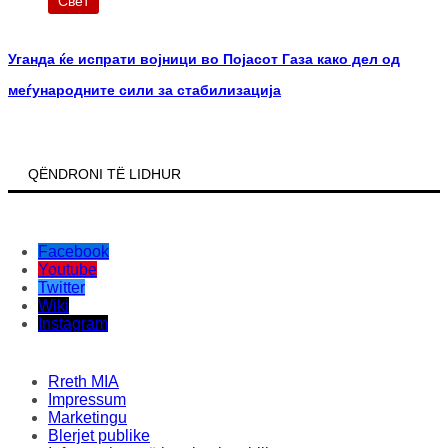
Свет
Уганда ќе испрати војници во Појасот Газа како дел од
меѓународните сили за стабилизација
QËNDRONI TË LIDHUR
Facebook
Youtube
Twitter
Wiki
Instagram
Rreth MIA
Impressum
Marketingu
Blerjet publike