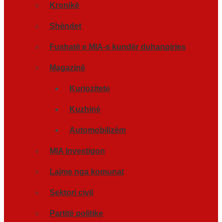
Kronikë
Shèndet
Fushatë e MIA-s kundër duhanpirjes
Magazinë
Kuriozitete
Kuzhinè
Automobilizèm
MIA Investigon
Lajme nga komunat
Sektori civil
Partitë politike