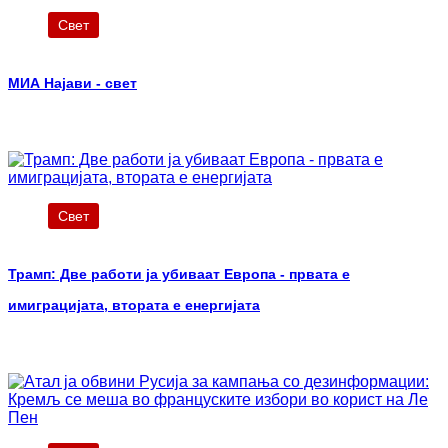
Свет
МИА Најави - свет
Свет
Трамп: Две работи ја убиваат Европа - првата е
имиграцијата, втората е енергијата