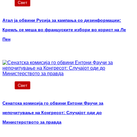
Свет
Атал ја обвини Русија за кампања со дезинформации:
Кремљ се меша во француските избори во корист на Ле
Пен
Свет
Сенатска комисија го обвини Ентони Фаучи за
непочитување на Конгресот: Случајот оди до
Министерството за правда