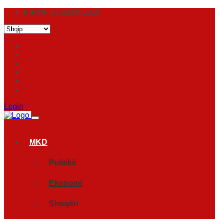
e enjte, 06 gusht 2026
Login
MKD
Politikë
Ekonomi
Shoqëri