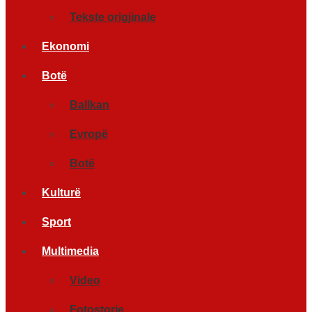
Tekste origjinale
Ekonomi
Botë
Ballkan
Evropë
Botë
Kulturë
Sport
Multimedia
Video
Fotostorje