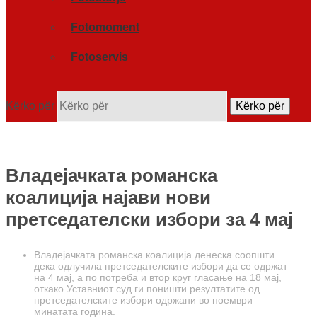
Fotomoment
Fotoservis
Kërko për
Kërko për
Владејачката романска
коалиција најави нови
претседателски избори за 4 мај
Владејачката романска коалиција денеска соопшти
дека одлучила претседателските избори да се одржат
на 4 мај, а по потреба и втор круг гласање на 18 мај,
откако Уставниот суд ги поништи резултатите од
претседателските избори одржани во ноември
минатата година.