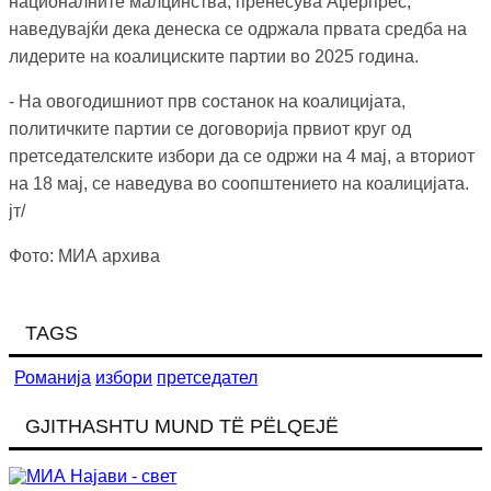
националните малцинства, пренесува Аџерпрес,
наведувајќи дека денеска се одржала првата средба на
лидерите на коалициските партии во 2025 година.
- На овогодишниот прв состанок на коалицијата,
политичките партии се договорија првиот круг од
претседателските избори да се одржи на 4 мај, а вториот
на 18 мај, се наведува во соопштението на коалицијата.
јт/
Фото: МИА архива
TAGS
Романија
избори
претседател
GJITHASHTU MUND TË PËLQEJË