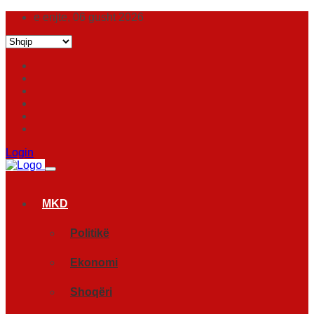
e enjte, 06 gusht 2026
Login
MKD
Politikë
Ekonomi
Shoqëri