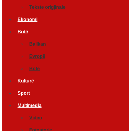
Tekste origjinale
Ekonomi
Botë
Ballkan
Evropë
Botë
Kulturë
Sport
Multimedia
Video
Fotostorje