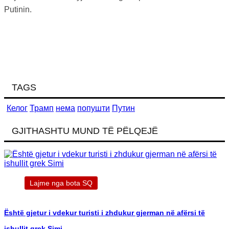
Putinin.
TAGS
Келог
Трамп
нема
попушти
Путин
GJITHASHTU MUND TË PËLQEJË
Lajme nga bota SQ
Është gjetur i vdekur turisti i zhdukur gjerman në afërsi të
ishullit grek Simi