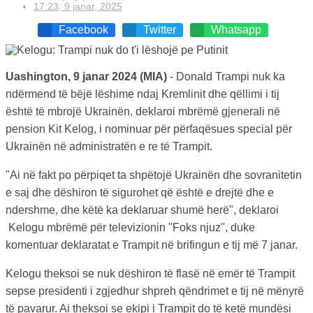
17:23, 9 janar, 2025
Facebook
Twitter
Whatsapp
Uashington, 9 janar 2024 (MIA)
- Donald Trampi nuk ka
ndërmend të bëjë lëshime ndaj Kremlinit dhe qëllimi i tij
është të mbrojë Ukrainën, deklaroi mbrëmë gjenerali në
pension Kit Kelog, i nominuar për përfaqësues special për
Ukrainën në administratën e re të Trampit.
"Ai në fakt po përpiqet ta shpëtojë Ukrainën dhe sovranitetin
e saj dhe dëshiron të sigurohet që është e drejtë dhe e
ndershme, dhe këtë ka deklaruar shumë herë", deklaroi
Kelogu mbrëmë për televizionin "Foks njuz", duke
komentuar deklaratat e Trampit në brifingun e tij më 7 janar.
Kelogu theksoi se nuk dëshiron të flasë në emër të Trampit
sepse presidenti i zgjedhur shpreh qëndrimet e tij në mënyrë
të pavarur. Ai theksoi se ekipi i Trampit do të ketë mundësi