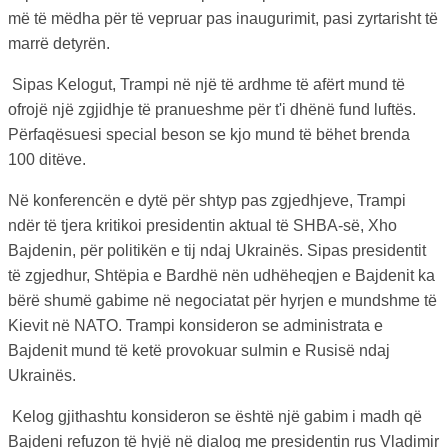
më të mëdha për të vepruar pas inaugurimit, pasi zyrtarisht të
marrë detyrën.
Sipas Kelogut, Trampi në një të ardhme të afërt mund të
ofrojë një zgjidhje të pranueshme për t'i dhënë fund luftës.
Përfaqësuesi special beson se kjo mund të bëhet brenda
100 ditëve.
Në konferencën e dytë për shtyp pas zgjedhjeve, Trampi
ndër të tjera kritikoi presidentin aktual të SHBA-së, Xho
Bajdenin, për politikën e tij ndaj Ukrainës. Sipas presidentit
të zgjedhur, Shtëpia e Bardhë nën udhëheqjen e Bajdenit ka
bërë shumë gabime në negociatat për hyrjen e mundshme të
Kievit në NATO. Trampi konsideron se administrata e
Bajdenit mund të ketë provokuar sulmin e Rusisë ndaj
Ukrainës.
Kelog gjithashtu konsideron se është një gabim i madh që
Bajdeni refuzon të hyjë në dialog me presidentin rus Vladimir