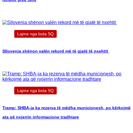
Lajme nga bota SQ
Sllovenia shënon valën rekord më të gjatë të nxehtit
Lajme nga bota SQ
Tramp: SHBA-ja ka rezerva të mëdha municionesh, po kërkojmë
ata që nxjerrin informacione tradhtare