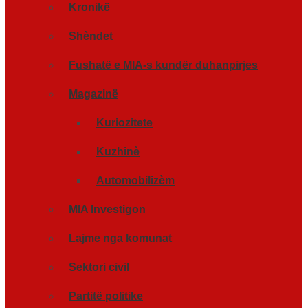
Kronikë
Shèndet
Fushatë e MIA-s kundër duhanpirjes
Magazinë
Kuriozitete
Kuzhinè
Automobilizèm
MIA Investigon
Lajme nga komunat
Sektori civil
Partitë politike