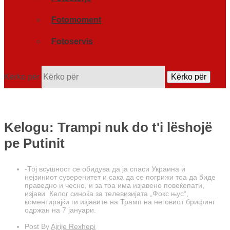
Fotomoment
Fotoservis
Kërko për
Kërko për
Kelogu: Trampi nuk do t'i lëshojë
pe Putinit
-Тој всушност се обидува да ја спаси Украина и
нејзиниот суверенитет и сака да се погрижи тоа да биде
праведно и чесно, и за тоа има изјавено повеќепати,
изјави Келог синоќа за телевизијата „Фокс њус“,
коментирајќи ги изјавите на Трамп на неговиот брифинг
одржан на 7 јануари.
Post By
Ajrije Rexhepi