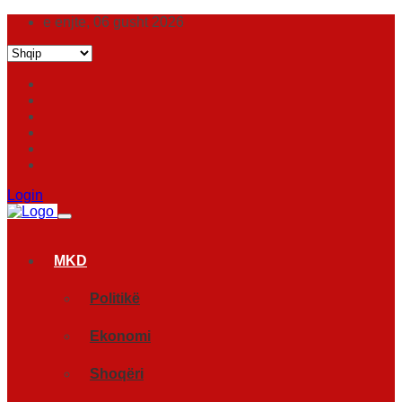
e enjte, 06 gusht 2026
Login
MKD
Politikë
Ekonomi
Shoqëri