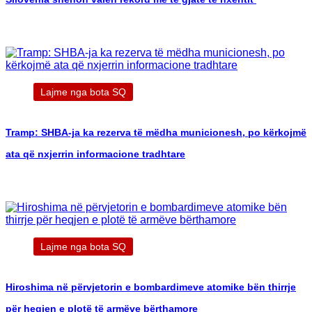
Lajme nga bota SQ
Tramp: SHBA-ja ka rezerva të mëdha municionesh, po kërkojmë
ata që nxjerrin informacione tradhtare
Lajme nga bota SQ
Hiroshima në përvjetorin e bombardimeve atomike bën thirrje
për heqjen e plotë të armëve bërthamore