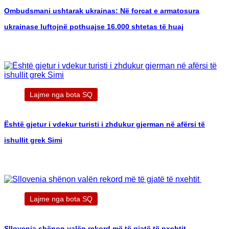
Ombudsmani ushtarak ukrainas: Në forcat e armatosura
ukrainase luftojnë pothuajse 16.000 shtetas të huaj
Lajme nga bota SQ
Është gjetur i vdekur turisti i zhdukur gjerman në afërsi të
ishullit grek Simi
Lajme nga bota SQ
Sllovenia shënon valën rekord më të gjatë të nxehtit