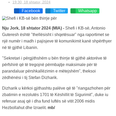
19:30, 18 shtator, 2024
Facebook
Twitter
Whatsapp
Nju Jork, 18 shtator 2024 (MIA) -
Shefi i KB-së, Antonio
Guteresh është "thellësisht i shqetësuar" nga raportimet se
një numër i madh i pajisjeve të komunikimit kanë shpërthyer
në të gjithë Libanin.
"Sekretari i përgjithshëm u bën thirrje të gjithë aktorëve të
përfshirë që të tregojnë përmbajtje maksimale për të
parandaluar përshkallëzimin e mëtejshëm", theksoi
zëdhënësi i tij Stefan Dizharik.
Dizharik u kërkoi gjithashtu palëve që të "riangazhohen për
zbatimin e rezolutës 1701 të Këshillit të Sigurimit", duke iu
referuar asaj që i dha fund luftës së vitit 2006 midis
Hezbollahut dhe Izraelit.
mb/