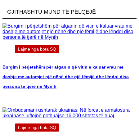
GJITHASHTU MUND TË PËLQEJË
Lajme nga bota SQ
Burgim i përjetshëm për afganin që vitin e kaluar vrau me
dashje me automjet një nënë dhe një fëmijë dhe lëndoi disa
persona të tjerë në Mynih
Lajme nga bota SQ