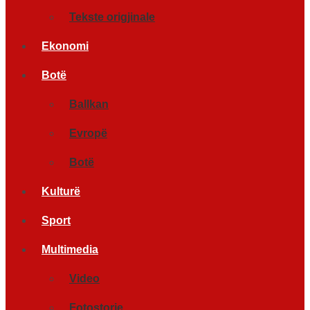
Tekste origjinale
Ekonomi
Botë
Ballkan
Evropë
Botë
Kulturë
Sport
Multimedia
Video
Fotostorje