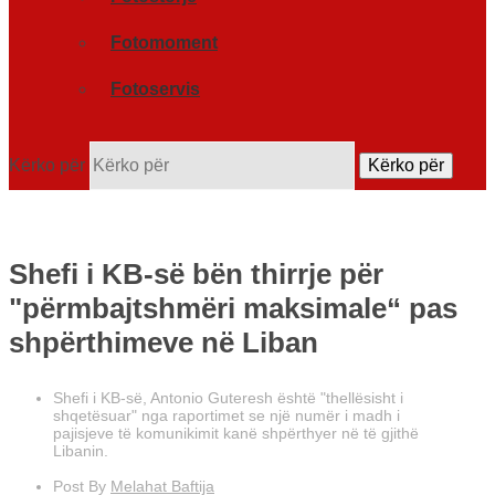
Fotomoment
Fotoservis
Kërko për
Kërko për
Shefi i KB-së bën thirrje për
"përmbajtshmëri maksimale“ pas
shpërthimeve në Liban
Shefi i KB-së, Antonio Guteresh është "thellësisht i
shqetësuar" nga raportimet se një numër i madh i
pajisjeve të komunikimit kanë shpërthyer në të gjithë
Libanin.
Post By
Melahat Baftija