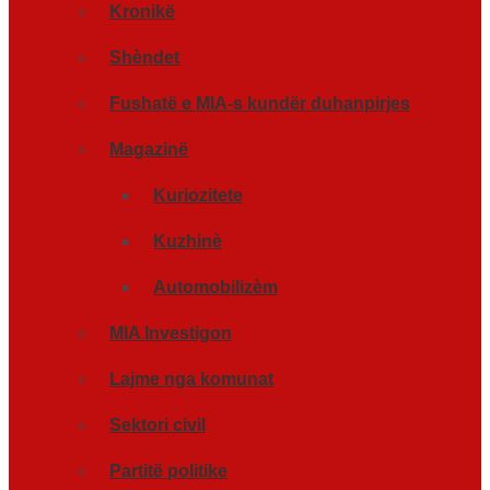
Kronikë
Shèndet
Fushatë e MIA-s kundër duhanpirjes
Magazinë
Kuriozitete
Kuzhinè
Automobilizèm
MIA Investigon
Lajme nga komunat
Sektori civil
Partitë politike