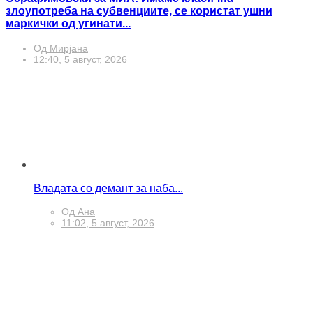
Серафимовски за МИА: Имаме класична
злоупотреба на субвенциите, се користат ушни
маркички од угинати...
Од
Мирјана
12:40, 5 август, 2026
Владата со демант за наба...
Од
Ана
11:02, 5 август, 2026