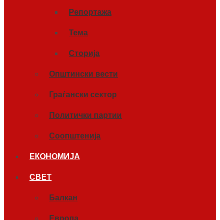
Репортажа
Тема
Сторија
Општински вести
Граѓански сектор
Политички партии
Соопштенија
ЕКОНОМИЈА
СВЕТ
Балкан
Европа