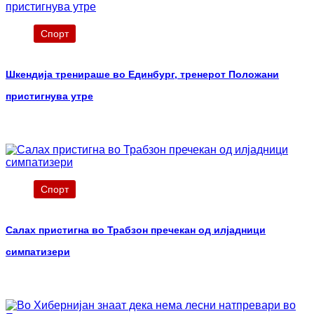
Спорт
Шкендија тренираше во Единбург, тренерот Положани
пристигнува утре
Спорт
Салах пристигна во Трабзон пречекан од илјадници
симпатизери