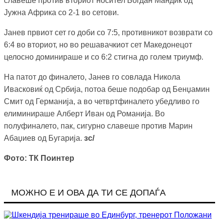
славеше против вториот носител Богдан Мандиќ од
Јужна Африка со 2-1 во сетови.
Јанев првиот сет го доби со 7:5, противникот возврати со
6:4 во вториот, но во решавачкиот сет Македонецот
целосно доминираше и со 6:2 стигна до голем триумф.
На патот до финалето, Јанев го совлада Никола
Ивасковиќ од Србија, потоа беше подобар од Бенџамин
Смит од Германија, а во четвртфиналето убедливо го
елиминираше Алберт Иван од Романија. Во
полуфиналето, пак, сигурно славеше против Марин
Абаџиев од Бугарија.
зс/
Фото: ТК Поинтер
МОЖНО Е И ОВА ДА ТИ СЕ ДОПАЃА