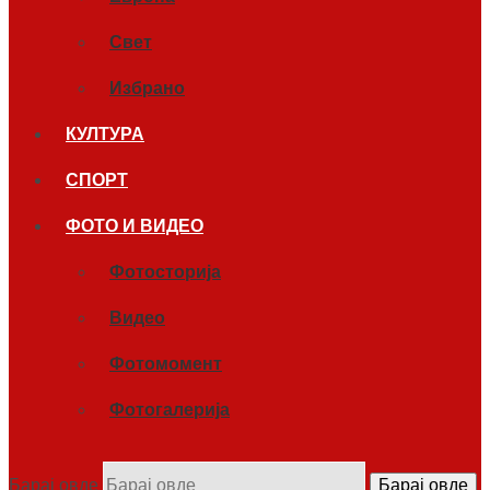
Свет
Избрано
КУЛТУРА
СПОРТ
ФОТО И ВИДЕО
Фотосторија
Видео
Фотомомент
Фотогалерија
Барај овде
Барај овде