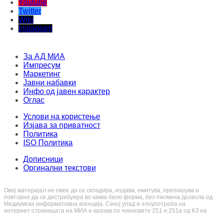
Facebook
Youtube
Twitter
Wiki
Instagram
За АД МИА
Импресум
Маркетинг
Јавни набавки
Инфо од јавен карактер
Оглас
Услови на користење
Изјава за приватност
Политика
ISO Политика
Дописници
Оргинални текстови
Овој материјал не смее да се складира, издава, емитува, препишува и
повторно да се дистрибуира во каква било форма, без писмена дозвола од