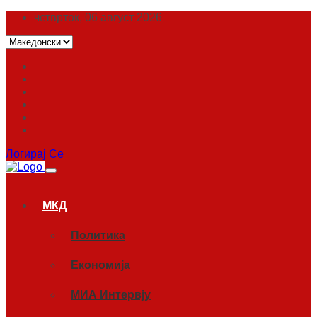
четврток, 06 август 2026
Логирај Се
МКД
Политика
Економија
МИА Интервју