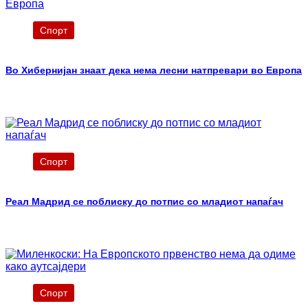
Спорт
Во Хибернијан знаат дека нема лесни натпревари во Европа
Спорт
Реал Мадрид се поблиску до потпис со младиот напаѓач
Спорт