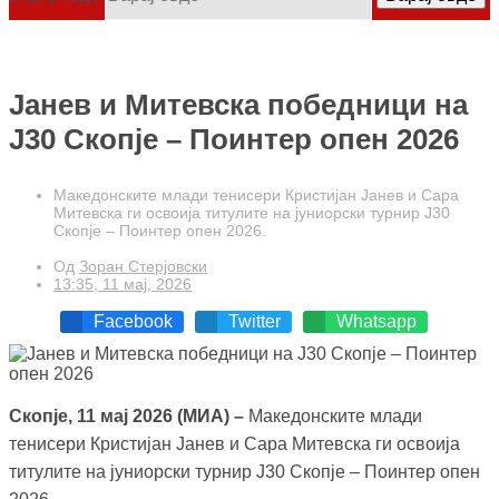
Јанев и Митевска победници на
Ј30 Скопје – Поинтер опен 2026
Македонските млади тенисери Кристијан Јанев и Сара
Митевска ги освоија титулите на јуниорски турнир J30
Скопје – Поинтер опен 2026.
Од
Зоран Стерјовски
13:35, 11 мај, 2026
Facebook
Twitter
Whatsapp
Скопје, 11 мај 2026 (МИА) –
Македонските млади
тенисери Кристијан Јанев и Сара Митевска ги освоија
титулите на јуниорски турнир J30 Скопје – Поинтер опен