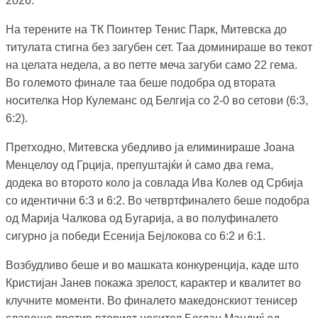
2026.
На терените на ТК Поинтер Тенис Парк, Митевска до
титулата стигна без загубен сет. Таа доминираше во текот
на целата недела, а во петте меча загуби само 22 гема.
Во големото финале таа беше подобра од втората
носителка Нор Кулеманс од Белгија со 2-0 во сетови (6:3,
6:2).
Претходно, Митевска убедливо ја елиминираше Јоана
Менцелоу од Грција, препуштајќи ѝ само два гема,
додека во второто коло ја совлада Ива Колев од Србија
со идентични 6:3 и 6:2. Во четвртфиналето беше подобра
од Марија Чалкова од Бугарија, а во полуфиналето
сигурно ја победи Есенија Бејлокова со 6:2 и 6:1.
Возбудливо беше и во машката конкуренција, каде што
Кристијан Јанев покажа зрелост, карактер и квалитет во
клучните моменти. Во финалето македонскиот тенисер