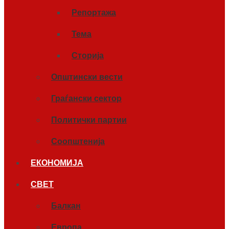
Репортажа
Тема
Сторија
Општински вести
Граѓански сектор
Политички партии
Соопштенија
ЕКОНОМИЈА
СВЕТ
Балкан
Европа