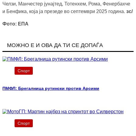
Челзи, Манчестер јунајтед, Тотенхем, Рома, Фенербахче
и Бенфика, која ја презеде во септември 2025 година.
зс/
Фото: ЕПА
МОЖНО Е И ОВА ДА ТИ СЕ ДОПАЃА
Спорт
ПМФЛ: Брегалница рутински против Арсими
Спорт