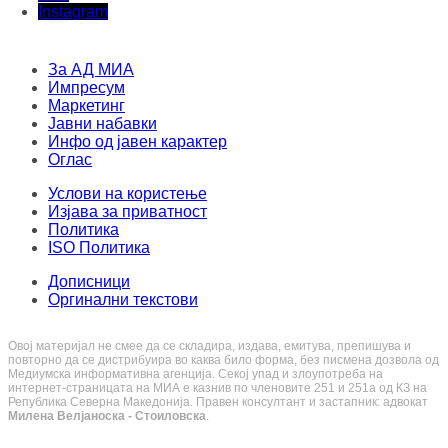
Instagram
За АД МИА
Импресум
Маркетинг
Јавни набавки
Инфо од јавен карактер
Оглас
Услови на користење
Изјава за приватност
Политика
ISO Политика
Дописници
Оргинални текстови
Овој материјал не смее да се складира, издава, емитува, препишува и
повторно да се дистрибуира во каква било форма, без писмена дозвола од
Медиумска информативна агенција. Секој упад и злоупотреба на
интернет-страницата на МИА е казнив по членовите 251 и 251a од КЗ на
Република Северна Македонија. Правен консултант и застапник: адвокат
Милена Велјаноска - Стоиловска
.