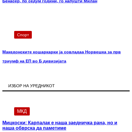
Бенасер, по седум години, го напушти Милан
Спорт
Македонските кошаркарки ја совладаа Норвешка за прв
триумф на ЕП во Б дивизијата
ИЗБОР НА УРЕДНИКОТ
МКД
Мицкоски: Карпалак е наша заедничка рана, но и
наша обврска да паметиме