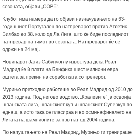
сезоната, објави „COPE“.
Клубот има намера да го објави назначувањето на 63-
годишниот Португалец по натпреварот против Атлетик
Билбао во 38. коло од Ла Лига, што ќе биде последниот
натпревар на тимот во сезоната. Натпреварот ќе се
одржи на 24 мај.
Новинарот Јагиз Сабунчоглу известува дека Реал
Мадрид ќе ѝ плати на Бенфика шест милиони евра
оштета за прекин на соработката со тренерот.
Мурињо претходно работеше во Реал Мадрид од 2010 до
2013 година. Под негово водство, „Кралевите“ ја освоија
шпанската лига, шпанскиот куп и шпанскиот Суперкуп по
еднаш, а исто така се пласираа и во осминафиналето на
Лигата на шампионите за прв пат од 2004 година.
По напуштањето на Реал Мадрид, Мурињо ги тренираше