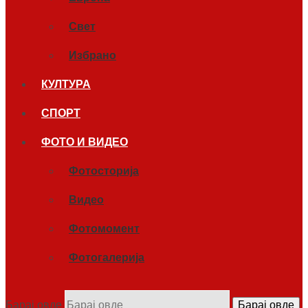
Свет
Избрано
КУЛТУРА
СПОРТ
ФОТО И ВИДЕО
Фотосторија
Видео
Фотомомент
Фотогалерија
Барај овде
Барај овде