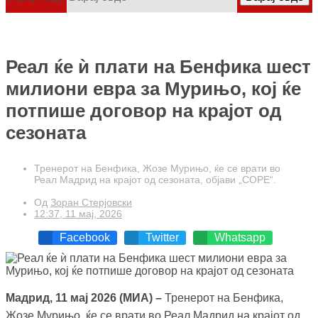
Реал ќе ѝ плати на Бенфика шест
милиони евра за Мурињо, кој ќе
потпише договор на крајот од
сезоната
Тренерот на Бенфика, Жозе Мурињо, ќе се врати во
Реал Мадрид на крајот од сезоната, објави „COPE“.
Од
Зоран Стерјовски
12:37, 11 мај, 2026
Facebook
Twitter
Whatsapp
Мадрид, 11 мај 2026 (МИА) –
Тренерот на Бенфика,
Жозе Мурињо, ќе се врати во Реал Мадрид на крајот од