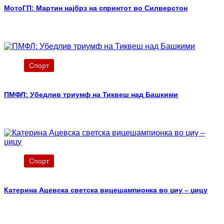
МотоГП: Мартин најбрз на спринтот во Силверстон
Спорт
ПМФЛ: Убедлив триумф на Тиквеш над Башкими
Спорт
Катерина Ацевска светска вицешампионка во џиу – џицу