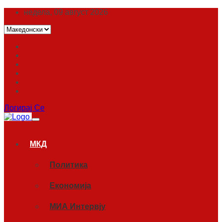
недела, 09 август 2026
Логирај Се
МКД
Политика
Економија
МИА Интервју