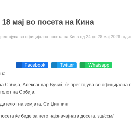
 18 мај во посета на Кина
престојува во официјална посета на Кина од 24 до 28 мај 2026 год
Facebook
Twitter
Whatsapp
 Србија, Александар Вучиќ, ќе престојува во официјална по
телот на Србија.
дателот на земјата, Си Џинпинг.
осета ќе биде за него најзначајната досега. зш/ссм/