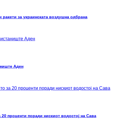
и ракети за украинската воздушна одбрана
аниште Аден
 20 проценти поради нискиот водостој на Сава