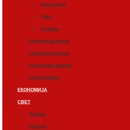
Репортажа
Тема
Сторија
Општински вести
Граѓански сектор
Политички партии
Соопштенија
ЕКОНОМИЈА
СВЕТ
Балкан
Европа