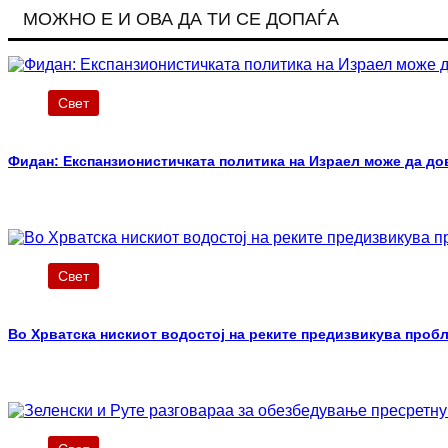
МОЖНО Е И ОВА ДА ТИ СЕ ДОПАЃА
Свет
Фидан: Експанзионистичката политика на Израел може да до
Свет
Во Хрватска нискиот водостој на реките предизвикува проб