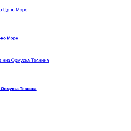
рно Море
з Ормуска Теснина