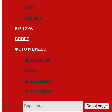
Свет
Избрано
КУЛТУРА
СПОРТ
ФОТО И ВИДЕО
Фотосторија
Видео
Фотомомент
Фотогалерија
Барај овде
Барај овде