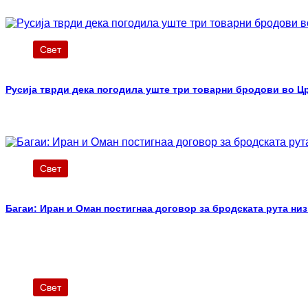
Свет
Русија тврди дека погодила уште три товарни бродови во Ц
Свет
Багаи: Иран и Оман постигнаа договор за бродската рута ни
Свет