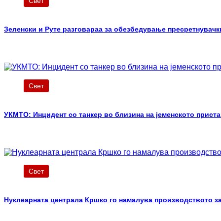
Свет
Зеленски и Руте разговараа за обезбедување пресретнувачк
Свет
УКМТО: Инцидент со танкер во близина на јеменското прист
Свет
Нуклеарната централа Кршко го намалува производството за