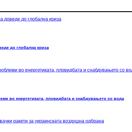
веде до глобална криза
леми во енергетиката, пловидбата и снабдувањето со вода