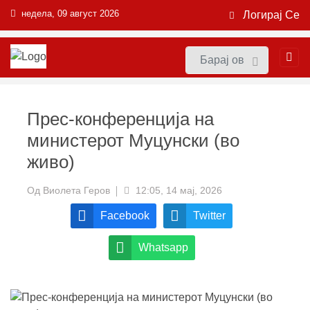
недела, 09 август 2026
Логирај Се
Прес-конференција на
министерот Муцунски (во
живо)
Од
Виолета Геров
12:05, 14 мај, 2026
Facebook
Twitter
Whatsapp