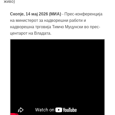
Скопје, 14 мај 2026 (МИА)
- Прес-конференција
на министерот за надворешни работи и
надворешна трговија Тимчо Муцунски во прес-
центарот на Владата.