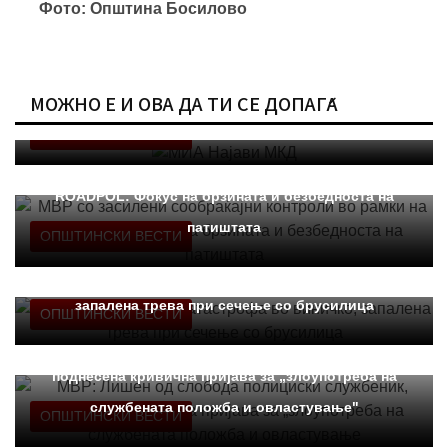
Фото: Општина Босилово
МОЖНО Е И ОВА ДА ТИ СЕ ДОПАЃА
МИА Најави МКД
ОПШТИНСКИ ВЕСТИ
МВР со засилени сообраќајни контроли во рамки на
ROADPOL: Фокус на брзината и безбедноста на
патиштата
ОПШТИНСКИ ВЕСТИ
Ангелов: Спречена катастрофа во виничко,
запалена трева при сечење со брусилица
ОПШТИНСКИ ВЕСТИ
МВР: Лишен од слобода полициски службеник,
поднесена кривична пријава за „злоупотреба на
службената положба и овластување"
ОПШТИНСКИ ВЕСТИ
МД “Илинден“-Тирана бара официјалната веб-