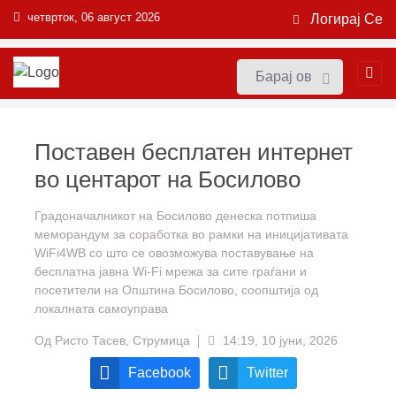
четврток, 06 август 2026
Логирај Се
Поставен бесплатен интернет
во центарот на Босилово
Градоначалникот на Босилово денеска потпиша
меморандум за соработка во рамки на иницијативата
WiFi4WB со што се овозможува поставување на
бесплатна јавна Wi-Fi мрежа за сите граѓани и
посетители на Општина Босилово, соопштија од
локалната самоуправа
Од
Ристо Тасев, Струмица
14:19, 10 јуни, 2026
Facebook
Twitter