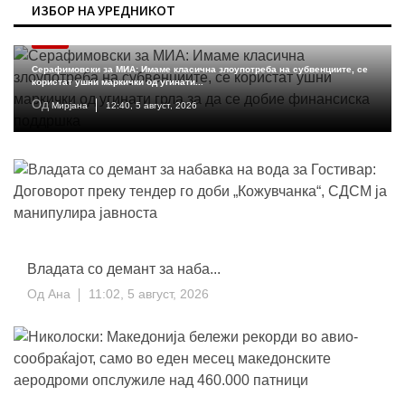
ИЗБОР НА УРЕДНИКОТ
МКД
Серафимовски за МИА: Имаме класична злоупотреба на субвенциите, се
користат ушни маркички од угинати...
Од
Мирјана
12:40, 5 август, 2026
Владата со демант за наба...
Од
Ана
11:02, 5 август, 2026