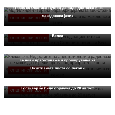
страна на Општина Пустец да биде достапна и на
македонски јазик
ОПШТИНСКИ ВЕСТИ
Клековски: Најголем дел од пациентите сo
западнонилска треска се од Скопскиот регион и
Велес
ОПШТИНСКИ ВЕСТИ
Клековски: Недостигот на анестезиолози и
радиолози не може да се реши преку ноќ, приоритет
се нови вработувања и проширување на
Позитивната листа со лекови
ОПШТИНСКИ ВЕСТИ
Клековски: Анализата на водата за пиење во
Гостивар ќе биде објавена до 20 август
ОПШТИНСКИ ВЕСТИ