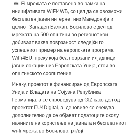
-Wi-Fi мрежата е поставена во рамки на
иницијативата WiFi4WB, со цел да се овозможи
бесплатен јавен интернет низ Македонија и
целиот Западен Балкан. Босилово е дел од
мрежата на 500 општини во регионот кои
добиваат ваква поврзаност, следејќи го
успешниот пример на европската програма
WiFi4EU, преку која беа поврзани илјадници
јавни локации низ Европската Унија, стои во
општинското соопштение.
Инаку, проектот е финансиран од Европската
Унија и Владата на Сојузна Република
Германија, а се спроведува од GIZ како дел од
проектот EU4Digital, а деновиве се очекува
дополнително да се објават податоците околу
начините на користење на јавната и бесплатниот
wi-fi мрежа во Босилово.
рт/вј/