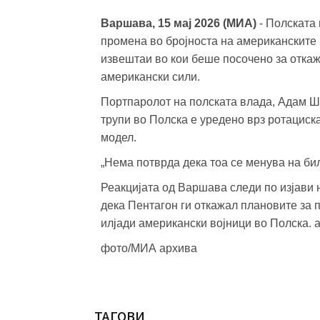
Варшава, 15 мај 2026 (МИА)
- Полската
промена во бројноста на американските 
извештаи во кои беше посочено за отк
американски сили.
Портпаролот на полската влада, Адам Шл
трупи во Полска е уредено врз ротациск
модел.
„Нема потврда дека тоа се менува на бил
Реакцијата од Варшава следи по изјави
дека Пентагон ги откажал плановите за
илјади американски војници во Полска. а
фото/МИА архива
ТАГОВИ