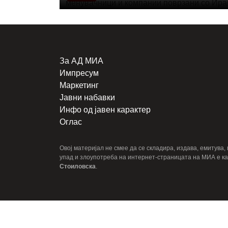
За АД МИА
Импресум
Маркетинг
Јавни набавки
Инфо од јавен карактер
Оглас
Овој материјал не смее да се складира, издава, емитува
упад и злоупотреба на интернет-страницата на МИА е ка
Стоиловска
.