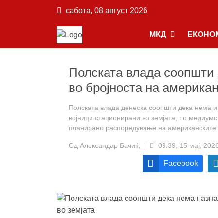
сабота, 08 август 2026
МКД
ЕКОНО
Полската влада соопшти 
во бројноста на американ
Полската влада денеска соопшти дека нема и
војници стационирани во земјата, по медиумс
планирано распоредување на американските 
Од
Александар Бачиќ,
09:39, 15 мај, 202
Facebook