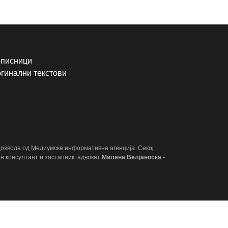
писници
гинални текстови
 дозвола од Медиумска информативна агенција. Секој
н консултант и застапник: адвокат
Милена Велјаноска -