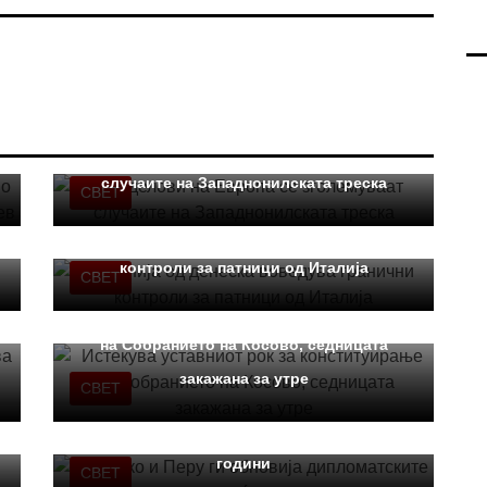
Во делови на Европа се зголемуваат
случаите на Западнонилската треска
СВЕТ
Шпанија од денеска воведува гранични
контроли за патници од Италија
СВЕТ
Истекува уставниот рок за конституирање
на Собранието на Косово, седницата
закажана за утре
СВЕТ
Мексико и Перу ги обновија
дипломатските односи по повеќе од три
години
СВЕТ