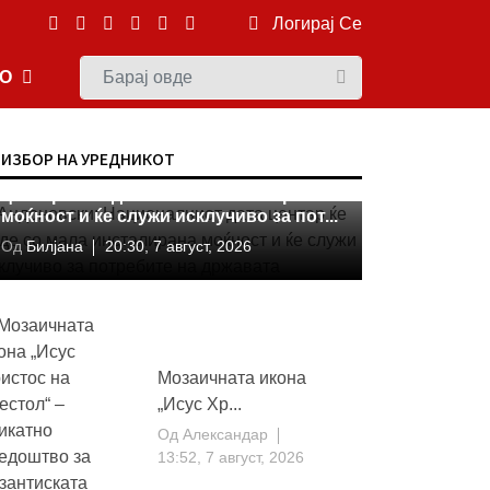
Логирај Се
ЕО
МКД
ИЗБОР НА УРЕДНИКОТ
Андоновски: Националниот дата
центар ќе биде со мала инсталирана
моќност и ќе служи исклучиво за пот...
Од
Билјана
20:30, 7 август, 2026
Мозаичната икона
„Исус Хр...
Од
Александар
13:52, 7 август, 2026