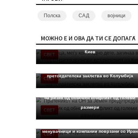
Полска
САД
војници
Три лица, меѓу кои и едно дете, загинаа во
МОЖНО Е И ОВА ДА ТИ СЕ ДОПАЃА
напад со руски дронови врз регионот на
Киев
СВЕТ
Адвокатот Де Ла Есприела положи
претседателска заклетва во Колумбија
СВЕТ
Пратеникот на ОН за Јемен предупредува
на ризик од обновен конфликт од големи
размери
СВЕТ
САД воведоа нови санкции против
менувачници и компании поврзани со Иран
СВЕТ