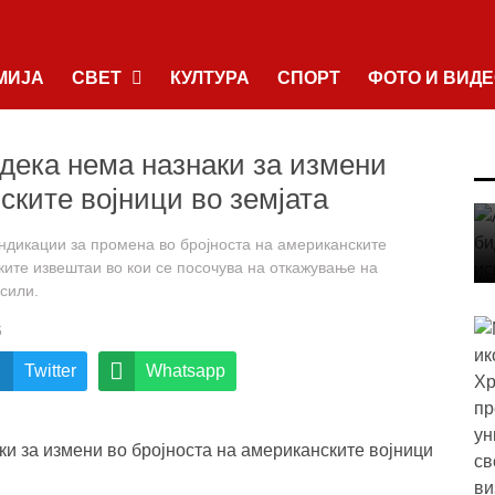
МИЈА
СВЕТ
КУЛТУРА
СПОРТ
ФОТО И ВИД
дека нема назнаки за измени
ските војници во земјата
ндикации за промена во бројноста на американските
ките извештаи во кои се посочува на откажување на
сили.
6
Twitter
Whatsapp