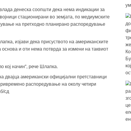
 влада денеска соопшти дека нема индикации за
војници стационирани во земјата, по медиумските
ажување на претходно планирано распоредување
апка, изјави дека присуството на американските
а основа и оти нема потврда за измени на таквиот
о кој начин“, рече Шлапка.
 на двајца американски официјални претставници
 привремено распоредување на околу четири
б/сд