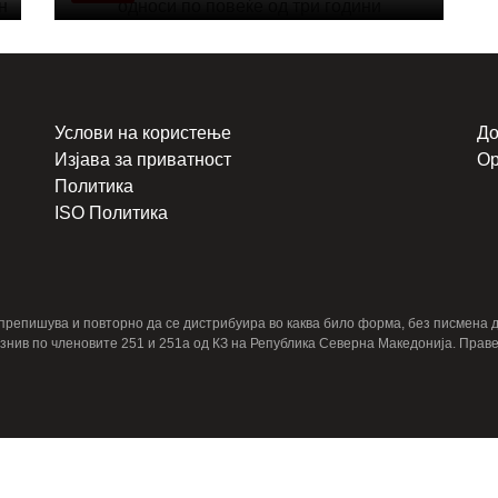
Услови на користење
До
Изјава за приватност
Ор
Политика
ISO Политика
, препишува и повторно да се дистрибуира во каква било форма, без писмена
знив по членовите 251 и 251a од КЗ на Република Северна Македонија. Праве