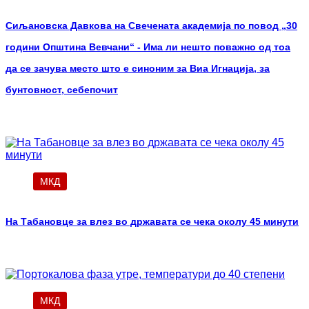
Сиљановска Давкова на Свечената академија по повод „30
години Општина Вевчани“ - Има ли нешто поважно од тоа
да се зачува место што е синоним за Виа Игнација, за
бунтовност, себепочит
МКД
На Табановце за влез во државата се чека околу 45 минути
МКД