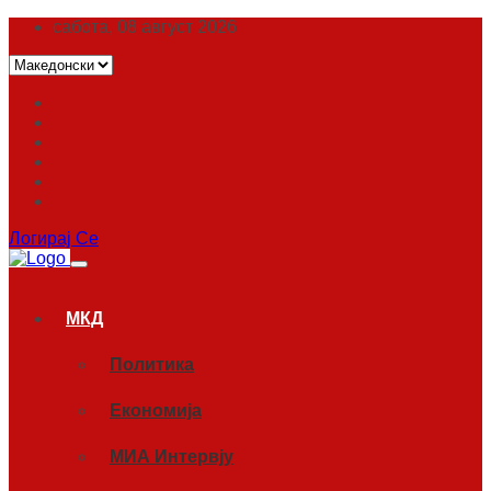
сабота, 08 август 2026
Логирај Се
МКД
Политика
Економија
МИА Интервју