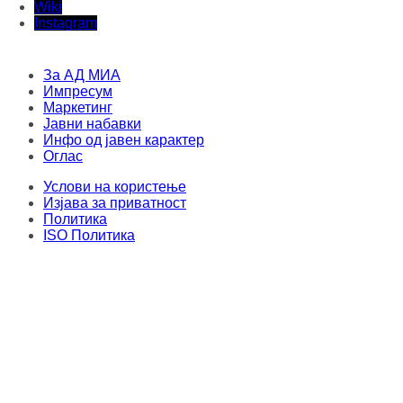
Wiki
Instagram
За АД МИА
Импресум
Маркетинг
Јавни набавки
Инфо од јавен карактер
Оглас
Услови на користење
Изјава за приватност
Политика
ISO Политика
Дописници
Оргинални текстови
Овој материјал не смее да се складира, издава, емитува, препишува и
повторно да се дистрибуира во каква било форма, без писмена дозвола од
Медиумска информативна агенција. Секој упад и злоупотреба на
интернет-страницата на МИА е казнив по членовите 251 и 251a од КЗ на
Република Северна Македонија. Правен консултант и застапник: адвокат
Милена Велјаноска - Стоиловска
.