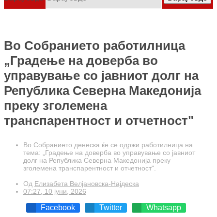
Во Собранието работилница
„Градење на доверба во
управување со јавниот долг на
Република Северна Македонија
преку зголемена
транспарентност и отчетност"
Во Собранието денеска ќе се одржи работилница на
тема: „Градење на доверба во управување со јавниот
долг на Република Северна Македонија преку
зголемена транспарентност и отчетност".
Од
Елизабета Велјановска-Најдеска
07:27, 10 јуни, 2026
Facebook
Twitter
Whatsapp