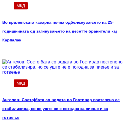
МКД
Во прилепската касарна почна одбележувањето на 25-
годишнината од загинувањето на десетте бранители кај
Карпалак
МКД
Ангелов: Состојбата со водата во Гостивар постепено се
стабилизира, но се уште не е погодна за пиење и за
готвење