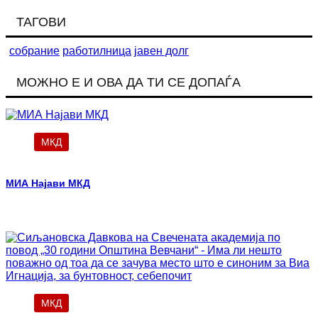
ТАГОВИ
собрание
работилница
јавен долг
МОЖНО Е И ОВА ДА ТИ СЕ ДОПАЃА
МКД
МИА Најави МКД
МКД