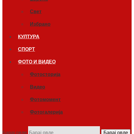
Свет
Избрано
КУЛТУРА
СПОРТ
ФОТО И ВИДЕО
Фотосторија
Видео
Фотомомент
Фотогалерија
Барај овде
Барај овде