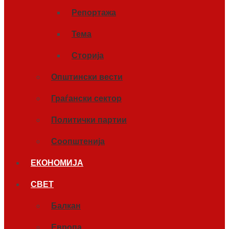
Репортажа
Тема
Сторија
Општински вести
Граѓански сектор
Политички партии
Соопштенија
ЕКОНОМИЈА
СВЕТ
Балкан
Европа