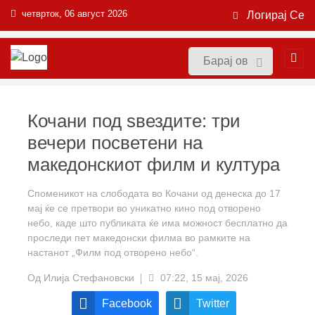
четврток, 06 август 2026
Логирај Се
Кочани под ѕвездите: три
вечери посветени на
македонскиот филм и култура
Споменикот на слободата во Кочани од денеска до 17
мај ќе се претвори во уникатно кино под отворено
небо, каде што публиката ќе има можност бесплатно да
проследи пет македонски филма во рамките на
настанот „Филм под отворено небо“.
Од
Илија Стефановски
07:22, 15 мај, 2026
Facebook
Twitter