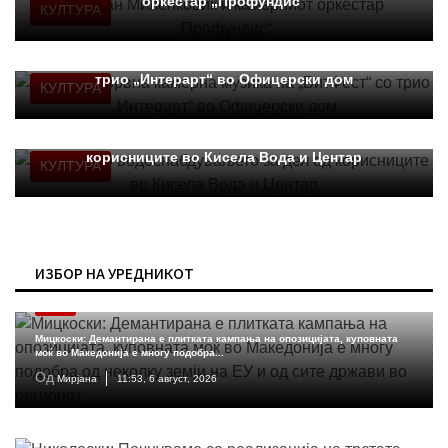
оркестар „Профундис“
КУЛТУРА
Вечер на врвна камерна музика на „БитФест“ со
трио „Интерарт“ во Офицерски дом
КУЛТУРА
Прекин во водоснабдувањето за дел од
корисниците во Кисела Вода и Центар
КУЛТУРА
ИЗБОР НА УРЕДНИКОТ
МКД
Мицкоски: Демантирана е плитката кампања на опозицијата, куповната
моќ во Македонија е многу подобра...
Од
Мирјана
11:53, 6 август, 2026