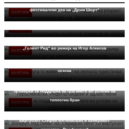
Мастерклас на Масимилијано Нардули на вториот
фестивалски ден на „Дрим Шорт“
КУЛТУРА
Почна асфалтирањето на јавните паркинзи во Дебар
КУЛТУРА
Почна снимањето на новиот македонски трилер
„Голиот Рид“ во режија на Игор Алексов
КУЛТУРА
Ќура: Струга го живее врвот на летната туристичка
сезона
КУЛТУРА
Герасимовски: Инфо-штандови и здравствени
проверки за поддршка на граѓаните во услови на
топлотен бран
КУЛТУРА
„Концерт под свеќи“ на „Охридско лето“ со
виртуозот Стефан Миленковиќ и камерниот