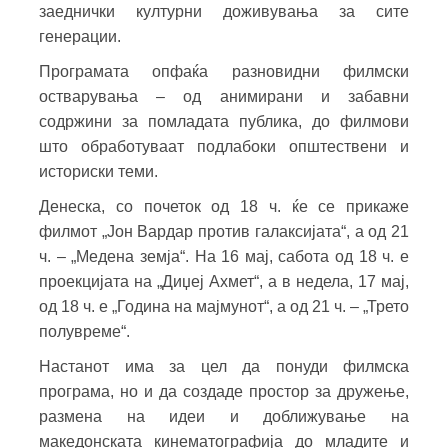
заеднички културни доживувања за сите
генерации.
Програмата опфаќа разновидни филмски
остварувања – од анимирани и забавни
содржини за помладата публика, до филмови
што обработуваат подлабоки општествени и
историски теми.
Денеска, со почеток од 18 ч. ќе се прикаже
филмот „Јон Вардар против галаксијата“, а од 21
ч. – „Медена земја“. На 16 мај, сабота од 18 ч. е
проекцијата на „Диџеј Ахмет“, а в недела, 17 мај,
од 18 ч. е „Година на мајмунот“, а од 21 ч. – „Трето
полувреме“.
Настанот има за цел да понуди филмска
програма, но и да создаде простор за дружење,
размена на идеи и доближување на
македонската кинематографија до младите и