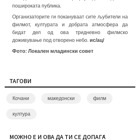
пошироката публика.
Организаторите ги покануваат сите љубители на
филмот, културата и добрата атмосфера да
бидат дел од ова тридневно филмско
доживување под отворено небо.
ис/ац/
Фото: Локален младински совет
ТАГОВИ
Кочани
македонски
филм
култура
МОЖНО Е И ОВА ДА ТИ СЕ ДОПАЃА