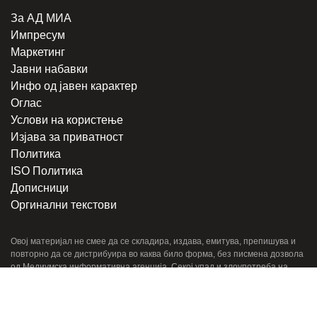
За АД МИА
Импресум
Маркетинг
Јавни набавки
Инфо од јавен карактер
Оглас
Услови на користење
Изјава за приватност
Политика
ISO Политика
Дописници
Оргинални текстови
Овој материјал не смее да се складира, издава, емитува, препишува и
повторно да се дистрибуира во каква било форма, без писмена дозвола
од Медиумска информативна агенција. Секој упад и злоупотреба на
интернет-страницата на МИА е казнив по членовите 251 и 251a од КЗ
на Република Северна Македонија. Правен консултант и застапник:
адвокат
Милена Велјаноска - Стоиловска
.