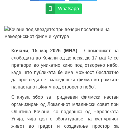
Whatsapp
Кочани, 15 мај 2026 (МИА)
- Споменикот на
слободата во Кочани од денеска до 17 мај ќе се
претвори во уникатно кино под отворено небо,
каде што публиката ќе има можност бесплатно
да проследи пет македонски филма во рамките
на настанот „Филм под отворено небо“.
Станува збор за тридневен филмски настан
организиран од Локалниот младински совет при
Општина Кочани, со поддршка од Европската
Унија, чија цел е збогатување на културниот
живот во градот и создавање простор за