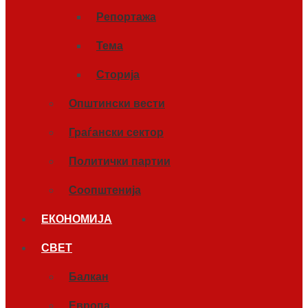
Репортажа
Тема
Сторија
Општински вести
Граѓански сектор
Политички партии
Соопштенија
ЕКОНОМИЈА
СВЕТ
Балкан
Европа