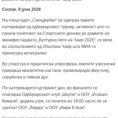
Скопје, 9 јуни 2026
На плоштадот „Скендербег“ се одиграа првите
натпревари од одбојкарскиот турнир, активност што го
означи почетокот на Спортските денови во рамките на
манифестацијата „Културно лето на Чаир 2026“, се вели
во соопштението од Општина Чаир што МИА го
пренесува интегрално.
Во спортска и пријателска атмосфера, екипите учеснички
прикажаа квалитетни настапи, промовирајќи фер-плеј,
соработка и тимски дух.
По натпреварите од првиот ден, во финалето се
пласираа Одбојкарскиот клуб „Шкупи“ и ООУ „Исмаил
Ќемали“, додека утре, со почеток во 18:00 часот, ќе се
сретнат ООУ „Лирија“ и ООУ „Имри Елези“.