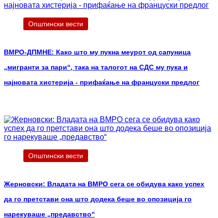
Општински вести
ВМРО-ДПМНЕ: Како што му пукна меурот од сапуница
„мигранти за пари“, така на талогот на СДС му пука и
најновата хистерија - прифаќање на француски предлог
Општински вести
Жерновски: Владата на ВМРО сега се обидува како успех
да го претстави она што додека беше во опозиција го
нарекуваше „предавство“