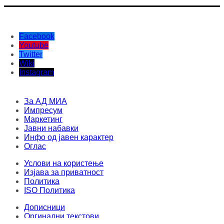
Facebook
Youtube
Twitter
Wiki
Instagram
За АД МИА
Импресум
Маркетинг
Јавни набавки
Инфо од јавен карактер
Оглас
Услови на користење
Изјава за приватност
Политика
ISO Политика
Дописници
Оргинални текстови