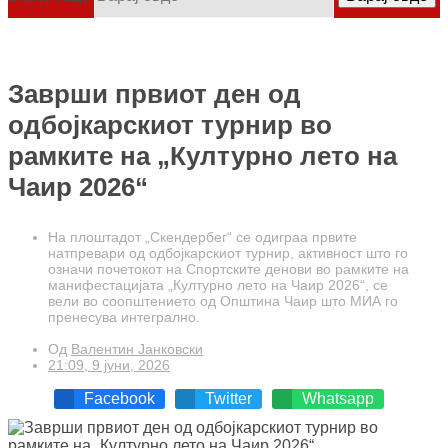
Заврши првиот ден од
одбојкарскиот турнир во
рамките на „Културно лето на
Чаир 2026“
На плоштадот „Скендербег“ се одиграа првите
натпревари од одбојкарскиот турнир, активност што го
означи почетокот на Спортските денови во рамките на
манифестацијата „Културно лето на Чаир 2026“, се
вели во соопштението од Општина Чаир што МИА го
пренесува интегрално.
Од
Валентин Јанковски
21:09, 9 јуни, 2026
Facebook
Twitter
Whatsapp