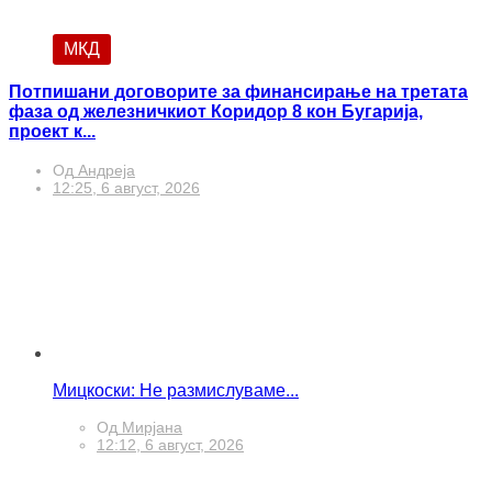
МКД
Потпишани договорите за финансирање на третата
фаза од железничкиот Коридор 8 кон Бугарија,
проект к...
Од
Андреја
12:25, 6 август, 2026
Мицкоски: Не размислуваме...
Од
Мирјана
12:12, 6 август, 2026