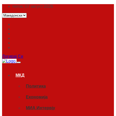
петок, 07 август 2026
Логирај Се
МКД
Политика
Економија
МИА Интервју