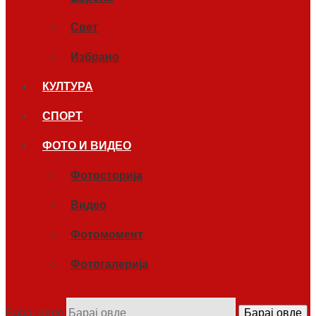
Свет
Избрано
КУЛТУРА
СПОРТ
ФОТО И ВИДЕО
Фотосторија
Видео
Фотомомент
Фотогалерија
Барај овде
Барај овде