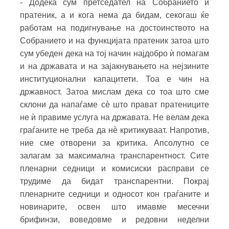
- Додека сум претседател на Собранието и
пратеник, а и кога нема да бидам, секогаш ќе
работам на подигнување на достоинството на
Собранието и на функцијата пратеник затоа што
сум убеден дека на тој начин најдобро ѝ помагам
и на државата и на зајакнувањето на нејзините
институционални капацитети. Тоа е чин на
државност. Затоа мислам дека со тоа што сме
склони да напаѓаме сѐ што прават пратениците
не ѝ правиме услуга на државата. Не велам дека
граѓаните не треба да нѐ критикуваат. Напротив,
ние сме отворени за критика. Апсолутно се
залагам за максимална транспарентност. Сите
пленарни седници и комисиски расправи се
трудиме да бидат транспарентни. Покрај
пленарните седници и односот кон граѓаните и
новинарите, освен што имавме месечни
брифинзи, воведовме и редовни неделни