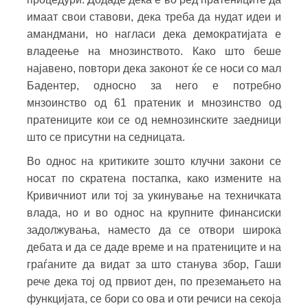
имаат свои ставови, дека треба да нудат идеи и
амандмани, но нагласи дека демократијата е
владеење на мнозинството. Како што беше
најавено, повтори дека законот ќе се носи со мал
Бадентер, односно за него е потребно
мнзоинство од 61 пратеник и мнозинство од
пратениците кои се од немнозинските заедници
што се присутни на седницата.
Во однос на критиките зошто клучни закони се
носат по скратена постапка, како измените на
Кривичниот или тој за укинување на техничката
влада, но и во однос на крупните финансиски
задолжувања, наместо да се отвори широка
дебата и да се даде време и на пратениците и на
граѓаните да видат за што станува збор, Гаши
рече дека тој од првиот ден, по преземањето на
функцијата, се бори со ова и оти речиси на секоја