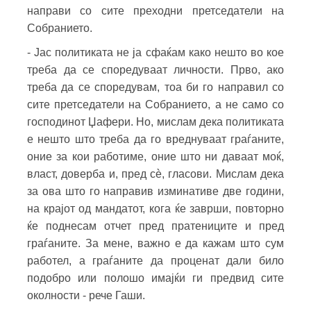
направи со сите преходни претседатели на
Собранието.
- Јас политиката не ја сфаќам како нешто во кое
треба да се споредуваат личности. Прво, ако
треба да се споредувам, тоа би го направил со
сите претседатели на Собранието, а не само со
господинот Џафери. Но, мислам дека политиката
е нешто што треба да го вреднуваат граѓаните,
оние за кои работиме, оние што ни даваат моќ,
власт, доверба и, пред сѐ, гласови. Мислам дека
за ова што го направив изминативе две години,
на крајот од мандатот, кога ќе заврши, повторно
ќе поднесам отчет пред пратениците и пред
граѓаните. За мене, важно е да кажам што сум
работел, а граѓаните да проценат дали било
подобро или полошо имајќи ги предвид сите
околности - рече Гаши.