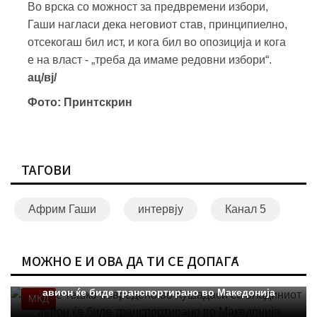
Во врска со можност за предвремени избори,
Гаши нагласи дека неговиот став, принципиелно,
отсекогаш бил ист, и кога бил во опозиција и кога
е на власт - „треба да имаме редовни избори“.
ац/вј/
Фото: Принтскрин
ТАГОВИ
Африм Гаши
интервју
Канал 5
МОЖНО Е И ОВА ДА ТИ СЕ ДОПАЃА
Момче тешко повредено во Кушадаси со владиниот
авион ќе биде транспортирано во Македонија
МКД