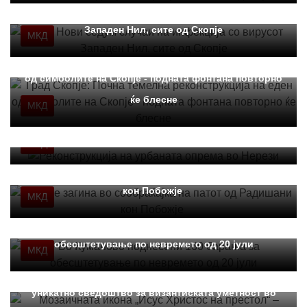
МЗ: Нови седум случаи на инфекција со вирусот
Западен Нил, сите од Скопје
МКД
Град Скопје: Почна темелна реконструкција на еден
од симболите на Скопје - подната фонтана повторно
ќе блесне
МКД
Реконструкција на урбаната опрема во Нерези
МКД
Момче загина во сообраќајка на патот од Радишани
кон Побожје
МКД
Во Куманово поднесени 160 барања за
обесштетување по невремето од 20 јули
МКД
Мозаичната икона „Исус Христос на престол“ –
уникатно сведоштво за византиската уметност во