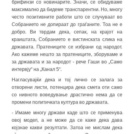
брифинзи со новинарите. Значи, се обидуваме
максимално да бидеме транспарентни. Но, многу
често позитивните работи што се случуваат во
Собранието не допираат до граѓаните. Тоа не е
добро. Ви тврдам дека, сепак, на крајот на
краиштата, Собранието е вистинската слика на
државата. Пратениците се избрани од народот.
Ако кажеме нешто за пратениците, зборуваме и
за државата и за народот - рече Гаши во „Само
интервју“ на „Канал 5“.
Нагласувајќи дека и тој лично се залага за
отворени листи, потенцира дека смета оти само
со нивното воведување драстично нема да се
промени политичката култура во државата.
- Имаме многу држави каде што се применува
овој модел, а не може да се каже дека дава
којзнае какви резултати. Затоа не мислам дека