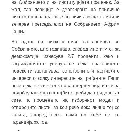
на Собранието и на институцијата пратеник. За
жал, таа позиција е дерогирана на прилично
високо ниво и тоа не е во ничија корист - изјави
вечерва претседателот на Собранието, Африм
Гаши.
Во однос на ниското ниво на доверба во
Собранието, што годинава, според Институтот за
демократија, изнесува 2,7 проценти, како и
загрижувачкото уверување дека пратениците
повеќе ги застапуваат сопствените и партиските
интереси отколку интересите на граѓаните, Гаши
рече дека се свесни за оваа перцепција и оти за
подобрување на состојбите треба да придонесат
сите, а промената на изборниот модел и
отворените листи, за кои рече дека лично тој се
залага, според него, сами по себе не се
гаранција за тоа.