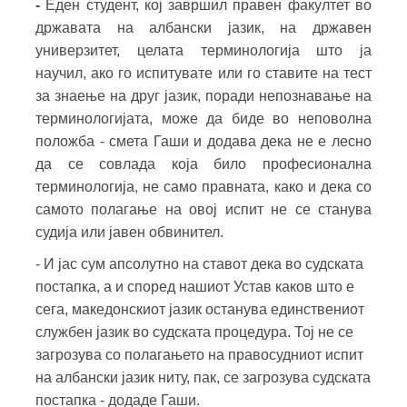
-
Еден студент, кој завршил правен факултет во
државата на албански јазик, на државен
универзитет, целата терминологија што ја
научил, ако го испитувате или го ставите на тест
за знаење на друг јазик, поради непознавање на
терминологијата, може да биде во неповолна
положба - смета Гаши и додава дека не е лесно
да се совлада која било професионална
терминологија, не само правната, како и дека со
самото полагање на овој испит не се станува
судија или јавен обвинител.
- И јас сум апсолутно на ставот дека во судската
постапка, а и според нашиот Устав каков што е
сега, македонскиот јазик останува единствениот
службен јазик во судската процедура. Тој не се
загрозува со полагањето на правосудниот испит
на албански јазик ниту, пак, се загрозува судската
постапка - додаде Гаши.