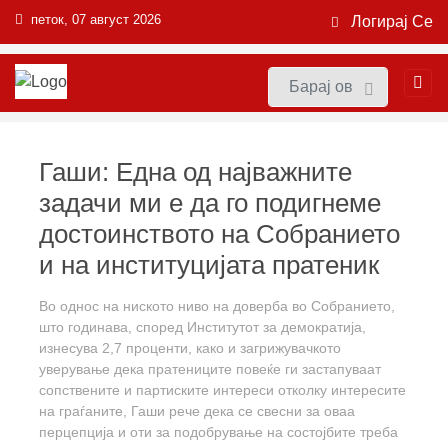
петок, 07 август 2026
Логирај Се
Гаши: Една од најважните
задачи ми е да го подигнеме
достоинството на Собранието
и на институцијата пратеник
Во однос на ниското ниво на доверба во Собранието,
што годинава, според Институтот за демократија,
изнесува 2,7 проценти, како и загрижувачкото
уверување дека пратениците повеќе ги застапуваат
сопствените и партиските интереси отколку интересите
на граѓаните, Гаши рече дека се свесни за оваа
перцепција и оти за подобрување на состојбите треба