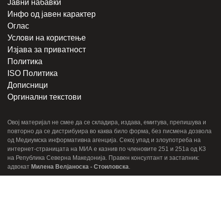
Јавни набавки
Инфо од јавен карактер
Оглас
Услови на користење
Изјава за приватност
Политика
ISO Политика
Дописници
Оргинални текстови
Овој материјал не смее да се складира, издава, емитува, препишува и
повторно да се дистрибуира во каква било форма, без писмена дозвола
од Медиумска информативна агенција. Секој упад и злоупотреба на
интернет-страницата на МИА е казнив по членовите 251 и 251a од КЗ
на Република Северна Македонија. Правен консултант и застапник:
адвокат
Милена Велјаноска - Стоиловска
.