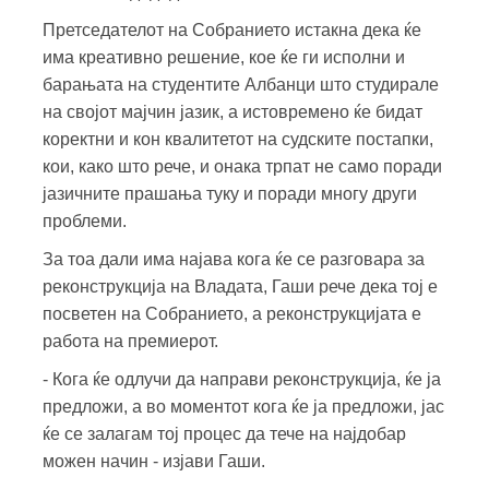
Претседателот на Собранието истакна дека ќе
има креативно решение, кое ќе ги исполни и
барањата на студентите Албанци што студирале
на својот мајчин јазик, а истовремено ќе бидат
коректни и кон квалитетот на судските постапки,
кои, како што рече, и онака трпат не само поради
јазичните прашања туку и поради многу други
проблеми.
За тоа дали има најава кога ќе се разговара за
реконструкција на Владата, Гаши рече дека тој е
посветен на Собранието, а реконструкцијата е
работа на премиерот.
- Кога ќе одлучи да направи реконструкција, ќе ја
предложи, а во моментот кога ќе ја предложи, јас
ќе се залагам тој процес да тече на најдобар
можен начин - изјави Гаши.