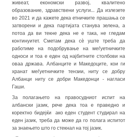
живеат, економски развој, квалитено
образование, здравствени услуги... Да излезете
во 2021 и да кажете дека етничките прашања се
затворени и дека партијата станува зелена, а
потоа да ви текне дека не е така, не гледам
континуитет. Сметам дека сѐ уште треба да
работиме на подобрување на меѓуетничките
односи и тоа е еден од најбитните столбови на
оваа држава. Албанците и Македоците, кои ги
хранат меѓуетничките тензии, ниту се добру
Албанци ниту се добри Македонци - нагласи
Гаши.
За полагањето на правосудниот испит на
албански јазик, рече дека тоа е праведно и
коректно бидејќи ако еден студент студирал на
еден јазик, треба да може да го полага испитот
за знаењето што го стекнал на тој јазик.