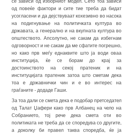
сѐ зависи од изборниот модел. Сето тоа зависи
од повеќе фактори и сите тие треба да бидат
усогласени и да дејствуваат кохезивно во насока
на подигнување на политичката култура во
државата, а генерално и на вкупната култура во
општеството. Апсолутно, не сакам да избегнам
одговорност и не сакам да ме сфатите погрешно,
но како прв меѓу еднаквите што ја води оваа
институција, ќе се борам до крај за
достоинството на секој пратеник и на
институцијата пратеник затоа што сметам дека
тоа е државнички чин и е во интерес на
граѓаните - додаде Гаши.
За тоа дали се смета дека е подобар претседател
од Талат Џафери како прв Албанец на чело на
Собранието, тој рече дека смета оти во
политиката не треба да се споредува со другите,
а доколку би правел таква споредба, ќе ја