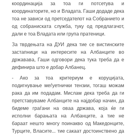
координација за тоа ги потсетува и
координаторите, но и Владата. Гаши додаде дека
тоа не зависи од претседателот на Собранието и
од собраниската служба, туку од предлагачот,
дали е тоа Владата или група пратеници.
За тврдењата на ДУИ дека тие се вистинските
застапници на интересите на Албанците во
државава, Гаши одговори дека тука треба да е
дефинира што е добар Албанец.
- Ако за тоа критериум е коруцијата,
подигнување меѓуетнички тензии, тогаш можам
рака да им подадам. Мислам дека треба да ги
претставуваме Албанците на најдобар начин, да
бидеме граѓани на оваа држава, која ќе ги
исполни барањата на Албанците, а тие не
бараат нешто многу поинакво од Македонците,
Турците, Власите... тие сакаат достоинствено да