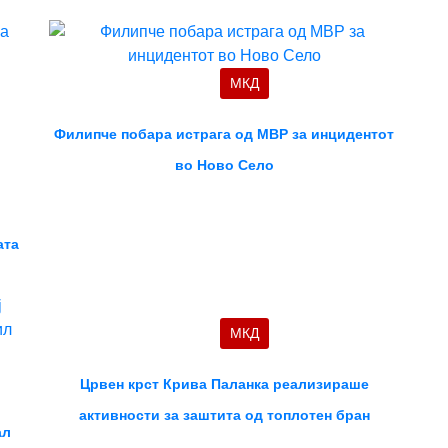
МКД
Филипче побара истрага од МВР за инцидентот
во Ново Село
ата
МКД
Црвен крст Крива Паланка реализираше
активности за заштита од топлотен бран
ал