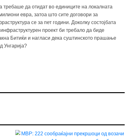
а требаше да отидат во единиците на локалната
милиони евра, затоа што сите договори за
раструктура се за пет години. Доколку состојбата
 инфраструктурен проект би требало да биде
такна Битиќи и нагласи дека суштинското прашање
д Унгарија?