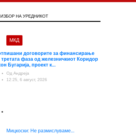
ИЗБОР НА УРЕДНИКОТ
МКД
тпишани договорите за финансирање
 третата фаза од железничкиот Коридор
кон Бугарија, проект к...
Од
Андреја
12:25, 6 август, 2026
Мицкоски: Не размислуваме...