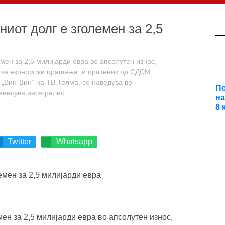
ниот долг е зголемен за 2,5
емен за 2,5 милијарди евра во апсолутен износ,
за економски прашања и пратеник од СДСМ,
 „Вин-Вин“ на ТВ Телма, се наведува во
По
несува интегрално.
на
8 
Twitter
Whatsapp
мен за 2,5 милијарди евра во апсолутен износ,