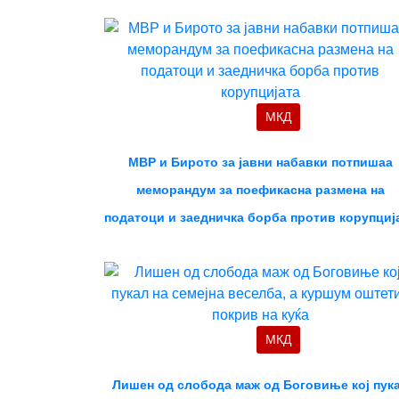
МКД
МВР и Бирото за јавни набавки потпишаа
меморандум за поефикасна размена на
податоци и заедничка борба против корупциј
МКД
Лишен од слобода маж од Боговиње кој пук