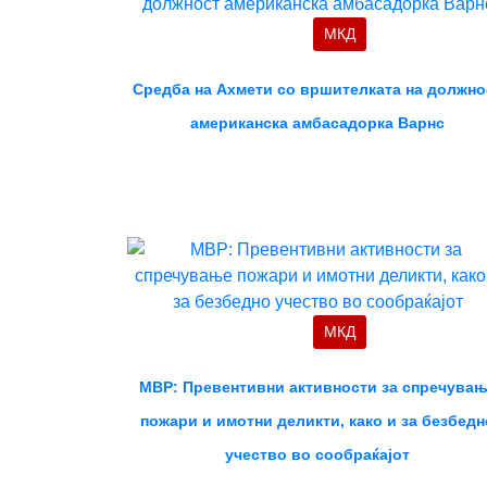
МКД
Средба на Ахмети со вршителката на должно
американска амбасадорка Варнс
МКД
МВР: Превентивни активности за спречува
пожари и имотни деликти, како и за безбедн
учество во сообраќајот