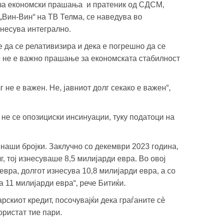
за економски прашања и пратеник од СДСМ,
„Вин-Вин“ на ТВ Телма, се наведува во
несува интегрално.
е да се релативизира и дека е погрешно да се
 не е важно прашање за економската стабилност
 не е важен. Не, јавниот долг секако е важен“,
 не се опозициски инсинуации, туку податоци на
о наши бројки. Заклучно со декември 2023 година,
г, тој изнесуваше 8,5 милијарди евра. Во овој
евра, долгот изнесува 10,8 милијарди евра, а со
11 милијарди евра“, рече Битиќи.
арскиот кредит, посочувајќи дека граѓаните сè
ористат тие пари.