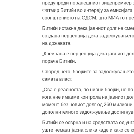
предупреди поранешниот вицепремиер 
Фатмир Битиќи во интервју за емисијата 
соопштението на СДСМ, што МИА го пре
Битиќи истакна дека јавниот долг не сме
создава перцепција дека задолжувањето
на државата.
„Креирана е перцепција дека јавниот долг
порача Битиќи.
Според него, бројките за задолжувањето
самата власт.
„Ова е реалноста, по нивни бројки, не п
кога ние имавме контрола на јавниот дол
момент, без новиот долг од 260 милиони 
дополнителното задолжување достигнува 
Битиќи се осврна и на средствата од унг
уште немаат јасна слика каде и како се к