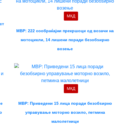
МКД
ст
МВР: 222 сообраќајни прекршоци од возачи на
мотоцикли, 14 лишени поради безобѕирно
возење
МКД
ње
МВР: Приведени 15 лица поради безобѕирно
о
управување моторно возило, петмина
малолетници