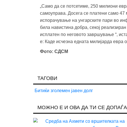
„Само да се потсетиме, 250 милиони евр
самоуправа. Досега се платени само 47 
испорачување на унгарските пари во инф
била навистина добра, секој реализиран
исплатен по неговото завршување “, ис
е: Каде исчезна едната милијарда евра о
Фото: СДСМ
ТАГОВИ
Битиќи
зголемен
јавен
долг
МОЖНО Е И ОВА ДА ТИ СЕ ДОПАЃА