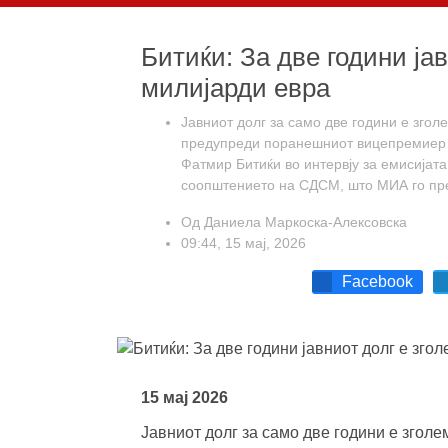
Битиќи: За две години јав
милијарди евра
Јавниот долг за само две години е згол
предупреди поранешниот вицепремиер 
Фатмир Битиќи во интервју за емисијата
соопштението на СДСМ, што МИА го пре
Од
Даниела Маркоска-Алексовска
09:44, 15 мај, 2026
Facebook
15 мај 2026
Јавниот долг за само две години е зголе