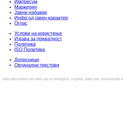
За АД МИА
Импресум
Маркетинг
Јавни набавки
Инфо од јавен карактер
Оглас
Услови на користење
Изјава за приватност
Политика
ISO Политика
Дописници
Оргинални текстови
Овој материјал не смее да се складира, издава, емитува, препишува и
повторно да се дистрибуира во каква било форма, без писмена дозвола од
Медиумска информативна агенција. Секој упад и злоупотреба на
интернет-страницата на МИА е казнив по членовите 251 и 251a од КЗ на
Република Северна Македонија. Правен консултант и застапник: адвокат
Милена Велјаноска - Стоиловска
.