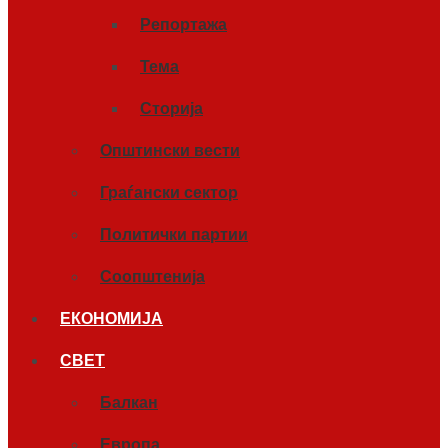
Репортажа
Тема
Сторија
Општински вести
Граѓански сектор
Политички партии
Соопштенија
ЕКОНОМИЈА
СВЕТ
Балкан
Европа