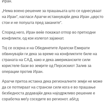
Иран.
„Нема воено решение за прашањата што се однесуваат
на Иран“, нагласи Арагчи истакнувајќи дека Иран „цврсто
стои и не попушта пред заканите“.
Според него, Иран веќе покажал отпор во претходни
конфликти, од кои излегол зајакнат.
Тој се осврна и на Обединетите Арапски Емирати
обвинувајќи ги дека за време на конфликтите биле на
страната на САД, како и дека американските сили
користеле бази во земјите од Персискиот Залив за
операции против Иран.
Арагчи притоа истакна дека регионалните земји не може
да се потпираат на странски сили кога е во прашање
безбедноста додавајќи дека најодржливо решение е
соработка меѓу соседите во регионот. аб/сд