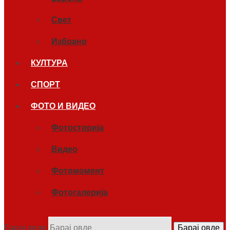
Свет
Избрано
КУЛТУРА
СПОРТ
ФОТО И ВИДЕО
Фотосторија
Видео
Фотомомент
Фотогалерија
Барај овде
Барај овде