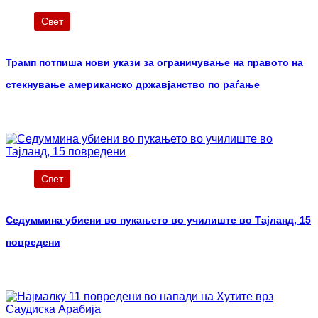
Свет
Трамп потпиша нови укази за ограничување на правото на
стекнување американско државјанство по раѓање
Свет
Седуммина убиени во пукањето во училиште во Тајланд, 15
повредени