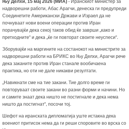
Њу Делхи, 15 мај 2026 (МИА)
- Иранскиот министер за
надворешни работи, Абас Арагчи, денеска ги предупреди
Соединетите Американски Држави и Израел да не
почнуваат нови воени операции против Иран
порачувајќи дека секој таков обид ќе заврши „како и
претходните“ и дека „ќе ги повторат своите неуспеси“.
Зборувајќи на маргините на состанокот на министрите за
надворешни работи на БРИКС во Њу Делхи, Арагчи рече
дека заканите против Иран станале вообичаена
практика, но оти не дале никакви резултати.
„Навикнати сме на тие закани. Тие долго време ги
повторуваат своите закани во разни форми и начини. Но
и самите знаат дека ништо не постигнале и дека нема
ништо да постигнат“, посочи тој.
Шефот на иранската дипломатија уште истакна дека
воениот притисок нема да ги реши спорoвите во врска со