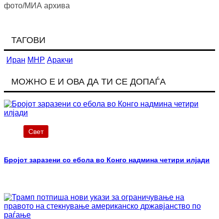
фото/МИА архива
ТАГОВИ
Иран
МНР
Аракчи
МОЖНО Е И ОВА ДА ТИ СЕ ДОПАЃА
Свет
Бројот заразени со ебола во Конго надмина четири илјади