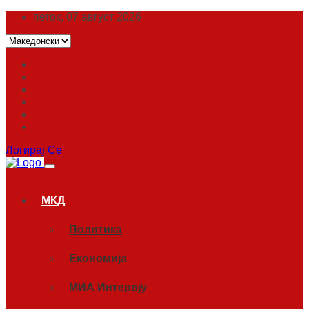
петок, 07 август 2026
Логирај Се
МКД
Политика
Економија
МИА Интервју