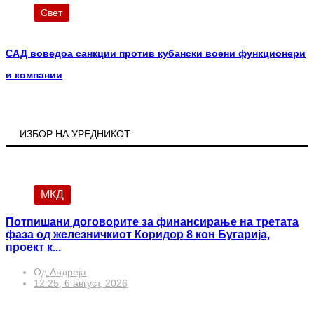
Свет
САД воведоа санкции против кубански воени функционери
и компании
ИЗБОР НА УРЕДНИКОТ
МКД
Потпишани договорите за финансирање на третата
фаза од железничкиот Коридор 8 кон Бугарија,
проект к...
Од
Андреја
12:25, 6 август, 2026