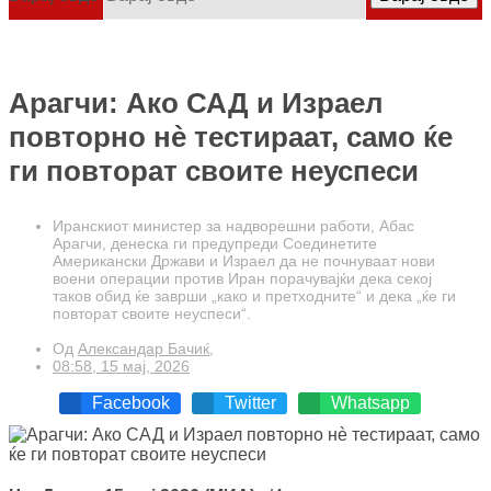
Арагчи: Ако САД и Израел
повторно нè тестираат, само ќе
ги повторат своите неуспеси
Иранскиот министер за надворешни работи, Абас
Арагчи, денеска ги предупреди Соединетите
Американски Држави и Израел да не почнуваат нови
воени операции против Иран порачувајќи дека секој
таков обид ќе заврши „како и претходните“ и дека „ќе ги
повторат своите неуспеси“.
Од
Александар Бачиќ,
08:58, 15 мај, 2026
Facebook
Twitter
Whatsapp