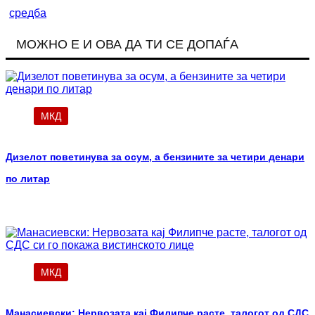
средба
МОЖНО Е И ОВА ДА ТИ СЕ ДОПАЃА
МКД
Дизелот поветинува за осум, а бензините за четири денари
по литар
МКД
Манасиевски: Нервозата кај Филипче расте, талогот од СДС