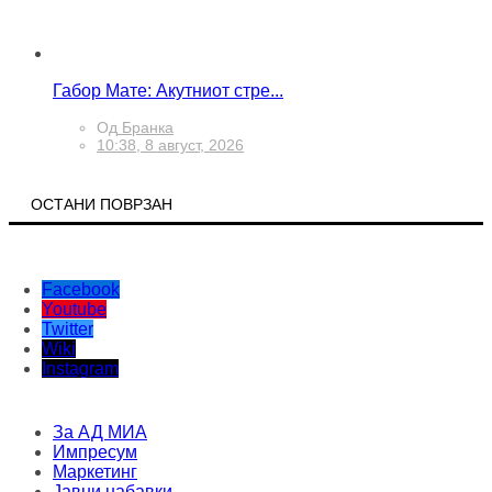
Габор Мате: Акутниот стре...
Од
Бранка
10:38, 8 август, 2026
ОСТАНИ ПОВРЗАН
Facebook
Youtube
Twitter
Wiki
Instagram
За АД МИА
Импресум
Маркетинг
Јавни набавки