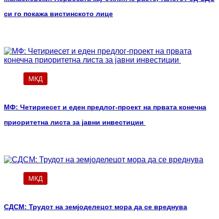
си го покажа вистинското лице
МКД
МФ: Четириесет и еден предлог-проект на првата конечна
приоритетна листа за јавни инвестиции
МКД
СДСМ: Трудот на земјоделецот мора да се вреднува