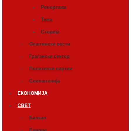
Репортажа
Тема
Сторија
Општински вести
Граѓански сектор
Политички партии
Соопштенија
ЕКОНОМИЈА
СВЕТ
Балкан
Европа