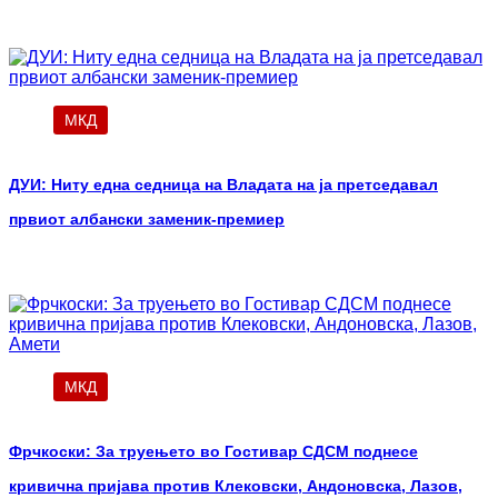
МКД
ДУИ: Ниту една седница на Владата на ја претседавал
првиот албански заменик-премиер
МКД
Фрчкоски: За труењето во Гостивар СДСМ поднесе
кривична пријава против Клековски, Андоновска, Лазов,