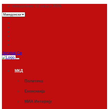
понеделник, 10 август 2026
Логирај Се
МКД
Политика
Економија
МИА Интервју