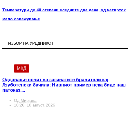
Температури до 40 степени следните два дена, од четврток
мало освежување
ИЗБОР НА УРЕДНИКОТ
МКД
Оддавање почит на загинатите бранители кај
Љуботенски бачила: Нивниот пример нека биде наш
патоказ,...
Од
Мирјана
10:26, 10 август, 2026