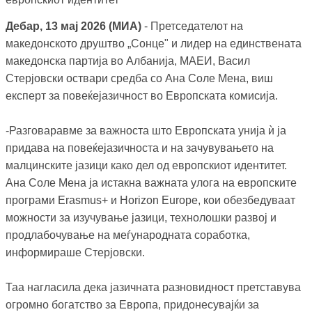
Дебар, 13 мај 2026 (МИА)
- Претседателот на
македонското друштво „Сонце" и лидер на единствената
македонска партија во Албанија, МАЕИ, Васил
Стерјовски оствари средба со Ана Соле Мена, виш
експерт за повеќејазичност во Европската комисија.
-Разговаравме за важноста што Европската унија ѝ ја
придава на повеќејазичноста и на зачувувањето на
малцинските јазици како дел од европскиот идентитет.
Ана Соле Мена ја истакна важната улога на европските
програми Erasmus+ и Horizon Europe, кои обезбедуваат
можности за изучување јазици, технолошки развој и
продлабочување на меѓународната соработка,
информираше Стерјовски.
Таа нагласила дека јазичната разновидност претставува
огромно богатство за Европа, придонесувајќи за