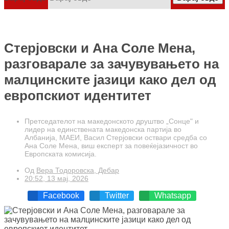
Стерјовски и Ана Соле Мена,
разговарале за зачувувањето на
малцинските јазици како дел од
европскиот идентитет
Претседателот на македонското друштво „Сонце" и
лидер на единствената македонска партија во
Албанија, МАЕИ, Васил Стерјовски оствари средба со
Ана Соле Мена, виш експерт за повеќејазичност во
Европската комисија.
Од
Вера Тодоровска, Дебар
20:52, 13 мај, 2026
Facebook
Twitter
Whatsapp