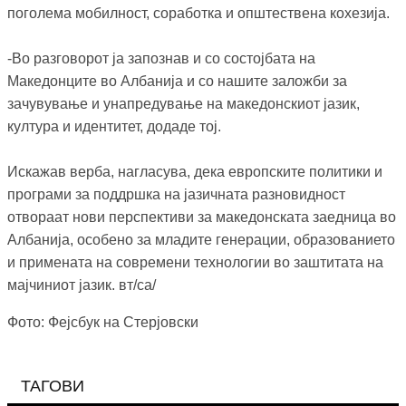
поголема мобилност, соработка и општествена кохезија.
-Во разговорот ја запознав и со состојбата на
Македонците во Албанија и со нашите заложби за
зачувување и унапредување на македонскиот јазик,
култура и идентитет, додаде тој.
Искажав верба, нагласува, дека европските политики и
програми за поддршка на јазичната разновидност
отвораат нови перспективи за македонската заедница во
Албанија, особено за младите генерации, образованието
и примената на современи технологии во заштитата на
мајчиниот јазик. вт/са/
Фото: Фејсбук на Стерјовски
ТАГОВИ