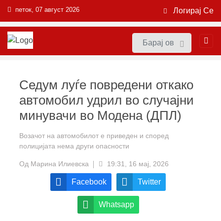
петок, 07 август 2026
Логирај Се
Седум луѓе повредени откако
автомобил удрил во случајни
минувачи во Модена (ДПЛ)
Возачот на автомобилот е приведен и според
полицијата нема други опасности
Од
Марина Илиевска
19:31, 16 мај, 2026
Facebook
Twitter
Whatsapp