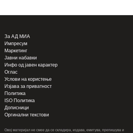
За АД МИА
Импресум
Маркетинг
Јавни набавки
Инфо од јавен карактер
Оглас
Услови на користење
Изјава за приватност
Политика
ISO Политика
Дописници
Оргинални текстови
Овој материјал не смее да се складира, издава, емитува, препишува и