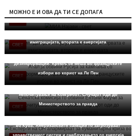
МОЖНО Е И ОВА ДА ТИ СЕ ДОПАЃА
МИА Најави - свет
СВЕТ
Трамп: Две работи ја убиваат Европа - првата е
имиграцијата, втората е енергијата
СВЕТ
Атал ја обвини Русија за кампања со
дезинформации: Кремљ се меша во француските
избори во корист на Ле Пен
СВЕТ
Сенатска комисија го обвини Ентони Фаучи за
непочитување на Конгресот: Случајот оди до
Министерството за правда
СВЕТ
Експерти на ОН алармираат за хуманитарна криза
во Куба: Американските санкции го загрозуваат
здравствениот систем и снабдувањето со енергија