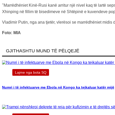
"Marrëdhëniet Kinë-Rusi kanë arritur një nivel kaq të lartë se
Xhinping në fillim të bisedimeve në Shtëpinë e kuvendeve pop
Vladimir Putin, nga ana tjetër, vlerësoi se marrëdhëniet midis
Foto: MIA
GJITHASHTU MUND TË PËLQEJË
Lajme nga bota SQ
Numri i të infektuarve me Ebola në Kongo ka tejkaluar katër mijë