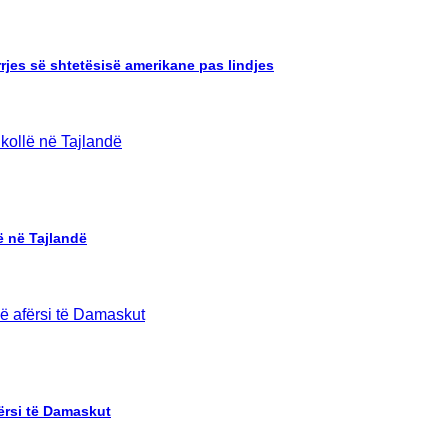
rrjes së shtetësisë amerikane pas lindjes
ë në Tajlandë
ërsi të Damaskut