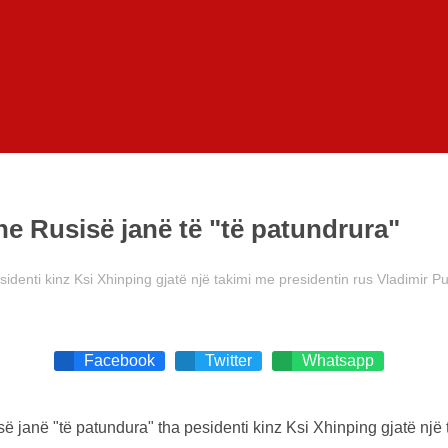
e Rusisë janë të "të patundrura"
denti kinz Ksi Xhinping gjatë një takimi me presidentin rus Vladimir Pu
Facebook
Twitter
Whatsapp
janë "të patundura" tha pesidenti kinz Ksi Xhinping gjatë një 