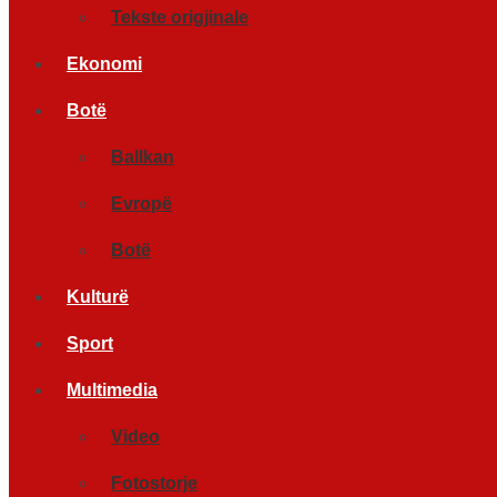
Tekste origjinale
Ekonomi
Botë
Ballkan
Evropë
Botë
Kulturë
Sport
Multimedia
Video
Fotostorje