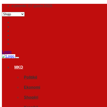
e premte, 07 gusht 2026
Login
MKD
Politikë
Ekonomi
Shoqëri