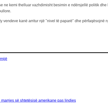
pse ne kemi thelluar vazhdimisht besimin e ndërsjellë politik dh
ullore.
 dy vendeve kanë arritur një "nivel të paparë" dhe përfaqësojnë n