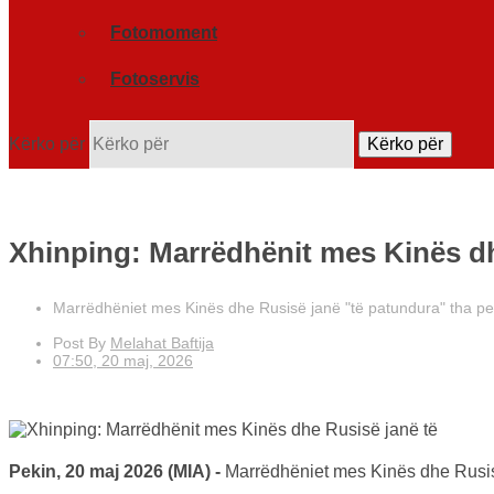
Fotomoment
Fotoservis
Kërko për
Kërko për
Xhinping: Marrëdhënit mes Kinës dh
Marrëdhëniet mes Kinës dhe Rusisë janë "të patundura" tha pesi
Post By
Melahat Baftija
07:50, 20 maj, 2026
Pekin, 20 maj 2026 (MIA) -
Marrëdhëniet mes Kinës dhe Rusisë 