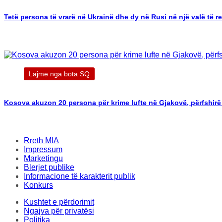
Tetë persona të vrarë në Ukrainë dhe dy në Rusi në një valë të 
Lajme nga bota SQ
Kosova akuzon 20 persona për krime lufte në Gjakovë, përfshirë
Rreth MIA
Impressum
Marketingu
Blerjet publike
Informacione të karakterit publik
Konkurs
Kushtet e përdorimit
Ngajva për privatësi
Politika