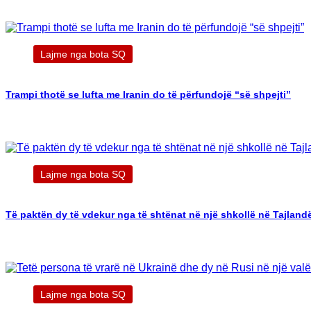
Lajme nga bota SQ
Trampi thotë se lufta me Iranin do të përfundojë “së shpejti”
Lajme nga bota SQ
Të paktën dy të vdekur nga të shtënat në një shkollë në Tajland
Lajme nga bota SQ