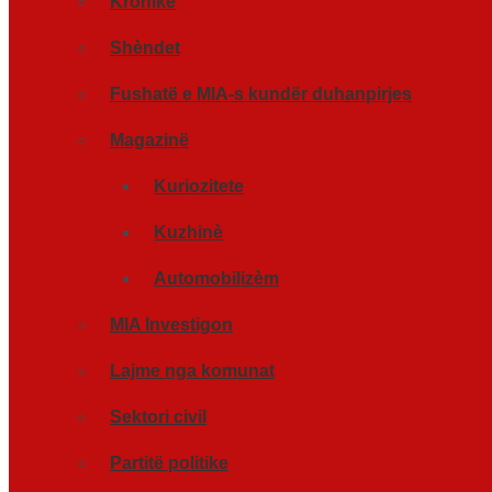
Kronikë
Shèndet
Fushatë e MIA-s kundër duhanpirjes
Magazinë
Kuriozitete
Kuzhinè
Automobilizèm
MIA Investigon
Lajme nga komunat
Sektori civil
Partitë politike