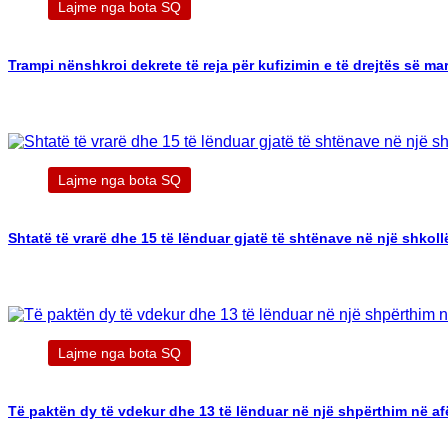
Lajme nga bota SQ
Trampi nënshkroi dekrete të reja për kufizimin e të drejtës së ma
Lajme nga bota SQ
Shtatë të vrarë dhe 15 të lënduar gjatë të shtënave në një shkoll
Lajme nga bota SQ
Të paktën dy të vdekur dhe 13 të lënduar në një shpërthim në af