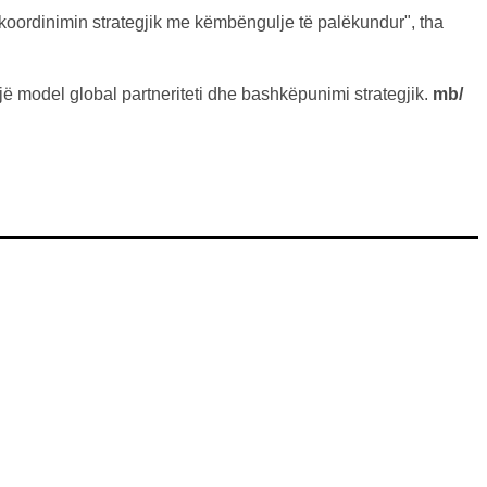
e koordinimin strategjik me këmbëngulje të palëkundur", tha
jë model global partneriteti dhe bashkëpunimi strategjik.
mb/