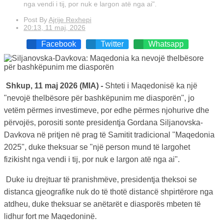
nga vendi i tij, por nuk e largon atë nga ai".
Post By
Ajrije Rexhepi
20:13, 11 maj, 2026
Facebook
Twitter
Whatsapp
Shkup, 11 maj 2026 (MIA) -
Shteti i Maqedonisë ka një
"nevojë thelbësore për bashkëpunim me diasporën", jo
vetëm përmes investimeve, por edhe përmes njohurive dhe
përvojës, porositi sonte presidentja Gordana Siljanovska-
Davkova në pritjen në prag të Samitit tradicional "Maqedonia
2025", duke theksuar se "një person mund të largohet
fizikisht nga vendi i tij, por nuk e largon atë nga ai".
Duke iu drejtuar të pranishmëve, presidentja theksoi se
distanca gjeografike nuk do të thotë distancë shpirtërore nga
atdheu, duke theksuar se anëtarët e diasporës mbeten të
lidhur fort me Maqedoninë.