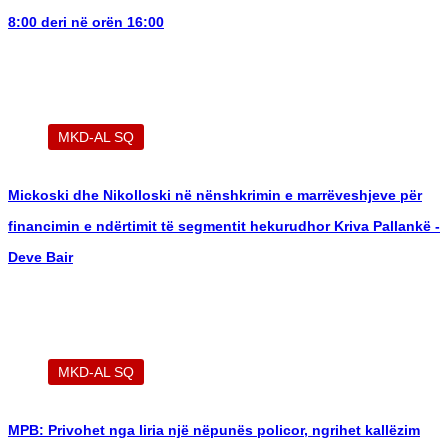
8:00 deri në orën 16:00
MKD-AL SQ
Mickoski dhe Nikolloski në nënshkrimin e marrëveshjeve për
financimin e ndërtimit të segmentit hekurudhor Kriva Pallankë -
Deve Bair
MKD-AL SQ