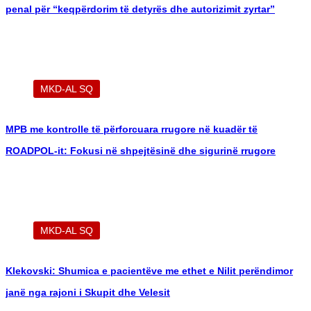
MPB: Privohet nga liria një nëpunës policor, ngrihet kallëzim
penal për “keqpërdorim të detyrës dhe autorizimit zyrtar”
MKD-AL SQ
MPB me kontrolle të përforcuara rrugore në kuadër të
ROADPOL-it: Fokusi në shpejtësinë dhe sigurinë rrugore
MKD-AL SQ