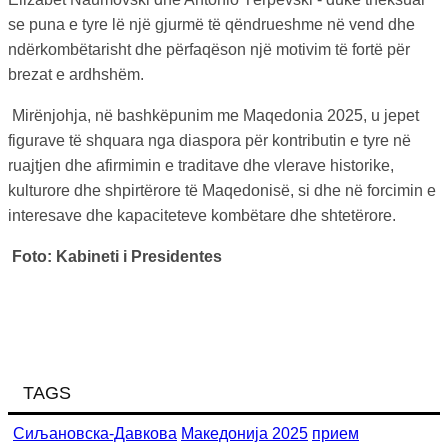
se puna e tyre lë një gjurmë të qëndrueshme në vend dhe
ndërkombëtarisht dhe përfaqëson një motivim të fortë për
brezat e ardhshëm.
Mirënjohja, në bashkëpunim me Maqedonia 2025, u jepet
figurave të shquara nga diaspora për kontributin e tyre në
ruajtjen dhe afirmimin e traditave dhe vlerave historike,
kulturore dhe shpirtërore të Maqedonisë, si dhe në forcimin e
interesave dhe kapaciteteve kombëtare dhe shtetërore.
Foto: Kabineti i Presidentes
TAGS
Сиљановска-Давкова
Македонија 2025
прием