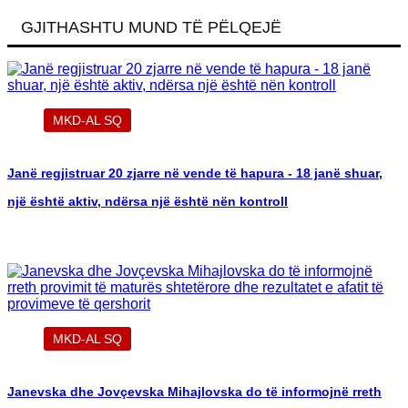
GJITHASHTU MUND TË PËLQEJË
MKD-AL SQ
Janë regjistruar 20 zjarre në vende të hapura - 18 janë shuar,
një është aktiv, ndërsa një është nën kontroll
MKD-AL SQ
Janevska dhe Jovçevska Mihajlovska do të informojnë rreth