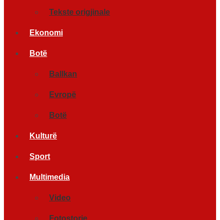
Tekste origjinale
Ekonomi
Botë
Ballkan
Evropë
Botë
Kulturë
Sport
Multimedia
Video
Fotostorje