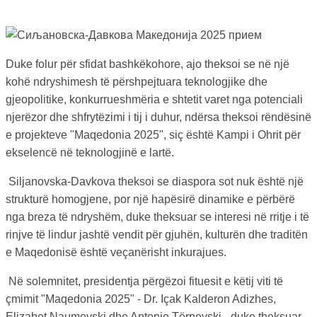
Duke folur për sfidat bashkëkohore, ajo theksoi se në një
kohë ndryshimesh të përshpejtuara teknologjike dhe
gjeopolitike, konkurrueshmëria e shtetit varet nga potenciali
njerëzor dhe shfrytëzimi i tij i duhur, ndërsa theksoi rëndësinë
e projekteve "Maqedonia 2025", siç është Kampi i Ohrit për
ekselencë në teknologjinë e lartë.
Siljanovska-Davkova theksoi se diaspora sot nuk është një
strukturë homogjene, por një hapësirë ​​dinamike e përbërë
nga breza të ndryshëm, duke theksuar se interesi në rritje i të
rinjve të lindur jashtë vendit për gjuhën, kulturën dhe traditën
e Maqedonisë është veçanërisht inkurajues.
Në solemnitet, presidentja përgëzoi fituesit e këtij viti të
çmimit "Maqedonia 2025" - Dr. Içak Kalderon Adizhes,
Elizabet Naumovski dhe Antonio Tërpevski - duke theksuar