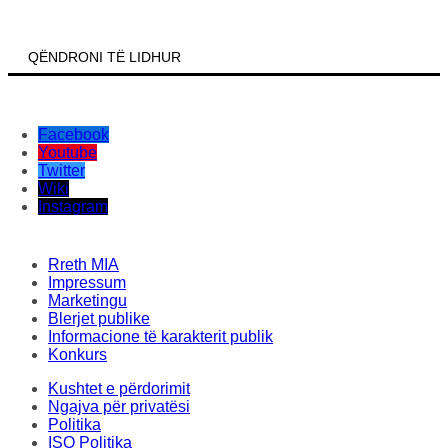
Klekovski: Shumica e pacientëve me ethet e Nilit perëndimor
janë nga rajoni i Skupit dhe Velesit
QËNDRONI TË LIDHUR
Facebook
Youtube
Twitter
Wiki
Instagram
Rreth MIA
Impressum
Marketingu
Blerjet publike
Informacione të karakterit publik
Konkurs