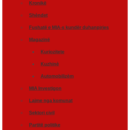
Kronikë
Shèndet
Fushatë e MIA-s kundër duhanpirjes
Magazinë
Kuriozitete
Kuzhinè
Automobilizèm
MIA Investigon
Lajme nga komunat
Sektori civil
Partitë politike