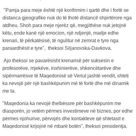
"Pamja para meje është një konfirmim i qartë dhe i fortë se
distanca gjeografike nuk do të thotë distancë shpirtërore nga
atdheu. Shoh para meje njerëz që, megjithëse nuk jetojnë
këtu, ende kanë një emocion, një ndjenjë, madje edhe
krenari, të përkatësisë, të ngulitur në zemrat e tyre nga
paraardhësit e tyre", theksoi Siljanovska-Davkova.
Ajo theksoi se pavarësisht krenarisë për suksesin e
profesorëve, mjekëve, inxhinierëve, shkencëtarëve dhe
sipërmarrësve të Maqedonisë së Veriut jashtë vendit, shteti
ka nevojë për një bashkëpunim më të fortë dhe më dinamik
me ta.
"Maqedonia ka nevojë thelbësore për bashkëpunim me
diasporën, jo vetëm përmes investimeve në biznes, por edhe
përmes njohurive, përvojës dhe kontakteve që shtetasit e
Maqedonisë krijojnë në mbarë botën", theksoi presidentja.