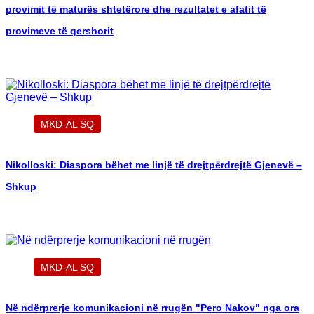
provimit të maturës shtetërore dhe rezultatet e afatit të
provimeve të qershorit
MKD-AL SQ
Nikolloski: Diaspora bëhet me linjë të drejtpërdrejtë Gjenevë –
Shkup
MKD-AL SQ
Në ndërprerje komunikacioni në rrugën "Pero Nakov" nga ora