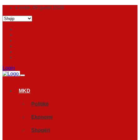
e enjte, 06 gusht 2026
Login
MKD
Politikë
Ekonomi
Shoqëri