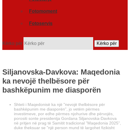
Fotomoment
Fotoservis
Kërko për
Kërko për
Siljanovska-Davkova: Maqedonia
ka nevojë thelbësore për
bashkëpunim me diasporën
Shteti i Maqedonisë ka një "nevojë thelbësore për
bashkëpunim me diasporën", jo vetëm përmes
investimeve, por edhe përmes njohurive dhe përvojës,
porositi sonte presidentja Gordana Siljanovska-Davkova
në pritjen në prag të Samitit tradicional "Maqedonia 2025",
duke theksuar se "një person mund të largohet fizikisht