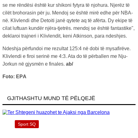
se me rëndësi është kur shikoni fytyra të njohura. Njerëz të
cilët brohorasin për ju. Mendoj se është mirë edhe për NBA-
në. Klivlendi dhe Detoiti janë qytete aq të afërta. Dy ekipe të
cilat luftuan kundër njëra-tjetrës. mendoj se është fantastike",
deklaroi trajneri i Klivlendit, keni Atkinson, para ndeshjes.
Ndeshja përfundoi me rezultat 125:4 në dobi të mysafirëve.
Klivlendi e firoi serinë me 4:3. Ata do të përballen me Nju-
Jorkun në gjysmën e finales.
ab/
Foto: ЕPА
GJITHASHTU MUND TË PËLQEJË
Sport SQ