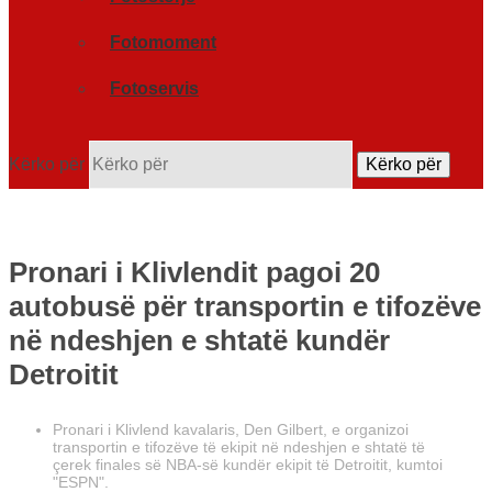
Fotomoment
Fotoservis
Kërko për
Kërko për
Pronari i Klivlendit pagoi 20
autobusë për transportin e tifozëve
në ndeshjen e shtatë kundër
Detroitit
Pronari i Klivlend kavalaris, Den Gilbert, e organizoi
transportin e tifozëve të ekipit në ndeshjen e shtatë të
çerek finales së NBA-së kundër ekipit të Detroitit, kumtoi
"ESPN".