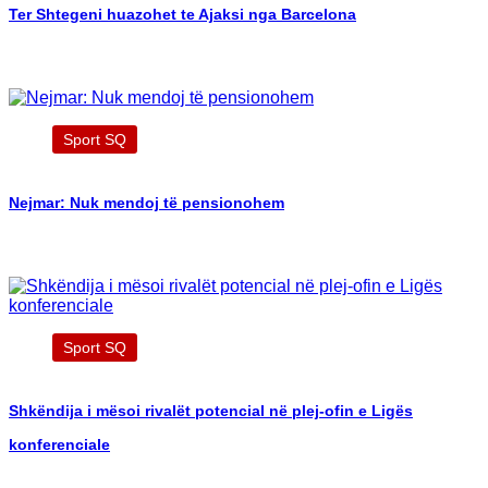
Ter Shtegeni huazohet te Ajaksi nga Barcelona
Sport SQ
Nejmar: Nuk mendoj të pensionohem
Sport SQ
Shkëndija i mësoi rivalët potencial në plej-ofin e Ligës
konferenciale