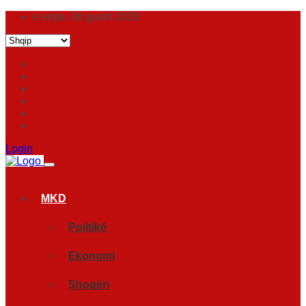
e enjte, 06 gusht 2026
Login
MKD
Politikë
Ekonomi
Shoqëri