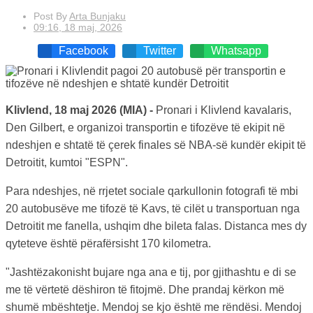
Post By
Arta Bunjaku
09:16, 18 maj, 2026
Facebook
Twitter
Whatsapp
Klivlend, 18 maj 2026 (MIA) -
Pronari i Klivlend kavalaris,
Den Gilbert, e organizoi transportin e tifozëve të ekipit në
ndeshjen e shtatë të çerek finales së NBA-së kundër ekipit të
Detroitit, kumtoi "ESPN".
Para ndeshjes, në rrjetet sociale qarkullonin fotografi të mbi
20 autobusëve me tifozë të Kavs, të cilët u transportuan nga
Detroitit me fanella, ushqim dhe bileta falas. Distanca mes dy
qyteteve është përafërsisht 170 kilometra.
"Jashtëzakonisht bujare nga ana e tij, por gjithashtu e di se
me të vërtetë dëshiron të fitojmë. Dhe prandaj kërkon më
shumë mbështetje. Mendoj se kjo është me rëndësi. Mendoj