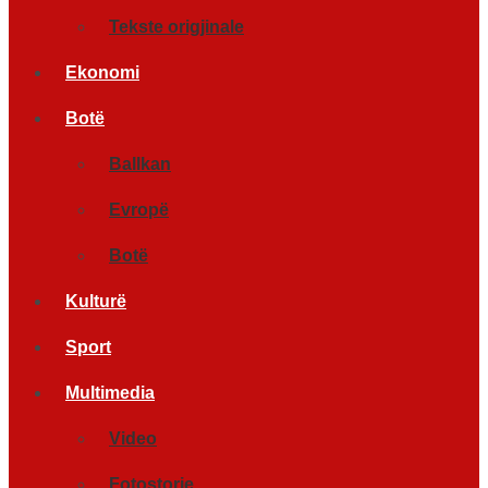
Tekste origjinale
Ekonomi
Botë
Ballkan
Evropë
Botë
Kulturë
Sport
Multimedia
Video
Fotostorje