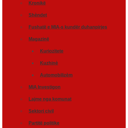
Kronikë
Shèndet
Fushatë e MIA-s kundër duhanpirjes
Magazinë
Kuriozitete
Kuzhinè
Automobilizèm
MIA Investigon
Lajme nga komunat
Sektori civil
Partitë politike