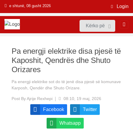
e shtunë, 08 gusht 2026
Login
Pa energji elektrike disa pjesë të
Kaposhit, Qendrës dhe Shuto
Orizares
Pa energji elektrike sot do të jenë disa pjesë së komunave
Karposh, Qendër dhe Shuto Orizare.
Post By
Ajrije Rexhepi
08:10, 19 maj, 2026
Facebook
Twitter
Whatsapp