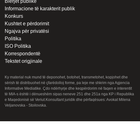
Blerjet publike
Informacione të karakterit publik
Konkurs
Kushtet e përdorimit
Ngajva për privatësi
Politika
ISO Politika
Korrespondentë
Tekstet origjinale
Ky material nuk mund të deponohet, botohet, transmetohet, kopjohet dhe
sërish të distribuohet në çfarëdolloj forme, pa leje me shkrim nga Agjencia
Informative Mediatike. Çdo ndërhyrje dhe keqpërdorim në faqen e interentit
të MIA-s është i dënueshëm sipas neneve 251 dhe 251a nga KP i Republika
e Maqedonisë së Veriut.Konsultant juridik dhe përfaqësues: Avokat Milena
Veljanovska - Stoilovska.
© 2022-2026 Медиумска информативна агенција