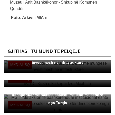
Muzeu i Artit Bashkëkohor - Shkup në Komunën
Qendër.
Foto: Arkivi i MIA-s
GJITHASHTU MUND TË PËLQEJË
Korça Plus: Pusteci i harruar, përballet me mungesë
investimesh në infrastrukturë
MKD-AL SQ
BDI: Kush e ka kapur Izet Mexhitin
MKD-AL SQ
MSH: Me aksion të bashkërenduar institucional është
transportuar me sukses pacienti me lëndime serioze
nga Turqia
MKD-AL SQ
Merxhanovski: Me aeroplan qeveritar transportohet në