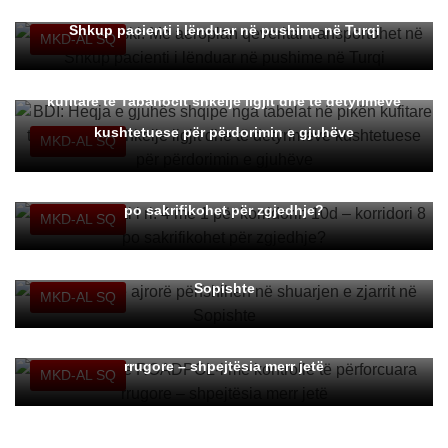
Shkup pacienti i lënduar në pushime në Turqi
MKD-AL SQ
BDI: Heqja e gjuhës shqipe nga tabelat në pikën
kufitare të Tabanocit shkelje ligjit dhe të detyrimeve
kushtetuese për përdorimin e gjuhëve
MKD-AL SQ
BDI: Skandal i ri: 4 me 1 për korridorin 10d – korridori 8
po sakrifikohet për zgjedhje?
MKD-AL SQ
Tre traktorë ajrorë përfshihen në shuarjen e zjarrit në
Sopishte
MKD-AL SQ
MPB-ja dhe ROADPOL-i me kontrolle të përforcuara
rrugore – shpejtësia merr jetë
MKD-AL SQ